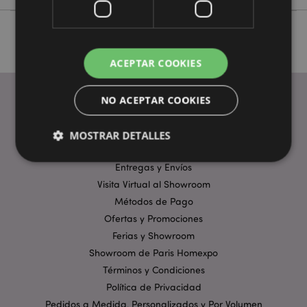
ACEPTAR COOKIES
NO ACEPTAR COOKIES
ENLACES ÚTILES
MOSTRAR DETALLES
Preguntas Frecuentes
Entregas y Envíos
Visita Virtual al Showroom
Estrictamente necesarias
Rendimiento
Métodos de Pago
Orientación
Funcionalidad
Ofertas y Promociones
Las cookies estrictamente necesarias permiten la
Ferias y Showroom
funcionalidad básica del sitio web, como el inicio de
Showroom de Paris Homexpo
sesión del usuario y la gestión de la cuenta. El sitio
web no puede funcionar correctamente sin las
Términos y Condiciones
cookies estrictamente necesarias.
Política de Privacidad
Provider
/
Pedidos a Medida, Personalizados y Por Volumen
Nombre
Venc