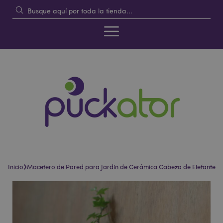
›
Inicio
Macetero de Pared para Jardín de Cerámica Cabeza de Elefante
Saltar
Saltar
al
al
final
comienzo
de
de