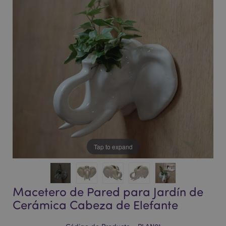
la
la
galería
galería
de
de
imágenes
imágenes
Tap to expand
Macetero de Pared para Jardín de
Cerámica Cabeza de Elefante