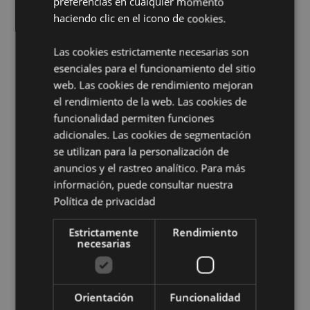
preferencias en cualquier momento
Información sobre el Producto:
Recomendado para
haciendo clic en el icono de cookies.
uso en interiores, pero se puede usar en exteriores si
se coloca bajo techo en una posición protegida.
Las cookies estrictamente necesarias son
Información complementaria:
esenciales para el funcionamiento del sitio
¿Quieres saber más acerca de los métodos de trabajo
web. Las cookies de rendimiento mejoran
de Puckator?
Encuentra todo lo que necesitas saber
el rendimiento de la web. Las cookies de
en la
guía de compra del cliente.
funcionalidad permiten funciones
adicionales. Las cookies de segmentación
se utilizan para la personalización de
Características del Producto
anuncios y el rastreo analítico. Para más
Más
Altura 10cm Ancho 17cm Profundidad 11cm
información, puede consultar nuestra
Información
5055071748585
Política de privacidad
24
Estrictamente
Rendimiento
0.417000
necesarias
Sí
No
No
Orientación
Funcionalidad