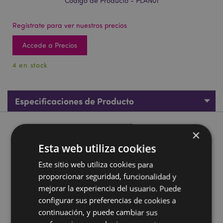
Código de Producto - PLAN01
Regístrate para ver nuestros precios
Accede a Precios
4 en stock
Especificaciones de Producto
Descripción de Producto
×
Esta web utiliza cookies
Macetero de Pared para Jardín de Cerámica Cabeza de
Este sitio web utiliza cookies para
Elefante
proporcionar seguridad, funcionalidad y
Material:
Cerámica
mejorar la experiencia del usuario. Puede
Apto para Colgar:
Sí
configurar sus preferencias de cookies a
Agujero de Drenaje:
No
continuación, y puede cambiar sus