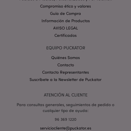
Dominio
Compromiso ético y valores
_GRECAPTCHA
6 
Google LLC
Guía de Compra
.google.com
Información de Productos
AVISO LEGAL
Certificados
EQUIPO PUCKATOR
Quiénes Somos
mage-cache-storage
1
Adobe Inc.
www.puckator.es
Contacto
Política de privacidad de
Contacto Representantes
Google.
Suscríbete a la Newsletter de Puckator
ATENCIÓN AL CLIENTE
Para consultas generales, seguimientos de pedido o
mage-cache-storage-section-
1
Adobe Inc.
invalidation
www.puckator.es
cualquier tipo de ayuda:
96 369 1220
serviciocliente@puckator.es