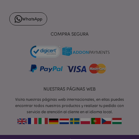
WhatsApp
form_key
1 d
Adobe Inc.
h
.www.puckator.es
COMPRA SEGURA
PHPSESSID
1 d
PHP.net
h
.www.puckator.es
NUESTRAS PÁGINAS WEB
Visita nuestras páginas web internacionales, en ellas puedes
encontrar todos nuestros productos y realizar tu pedido con
servicio de atención al cliente en el idioma local.