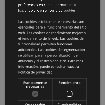
con licencia completa y puede venderse en todo el
preferencias en cualquier momento
mundo.
haciendo clic en el icono de cookies.
Información complementaria:
Las cookies estrictamente necesarias son
¿Quieres saber más acerca de los métodos de trabajo
esenciales para el funcionamiento del sitio
de Puckator?
Encuentra todo lo que necesitas saber
web. Las cookies de rendimiento mejoran
en la
guía de compra del cliente.
el rendimiento de la web. Las cookies de
funcionalidad permiten funciones
Características del Producto
adicionales. Las cookies de segmentación
se utilizan para la personalización de
Más
Altura TBCcm Largura TBCcm Profundidade
anuncios y el rastreo analítico. Para más
Información
TBCcm
información, puede consultar nuestra
5055071763465
Política de privacidad
480
0.011000
Estrictamente
Rendimiento
necesarias
No
No
No
Orientación
Funcionalidad