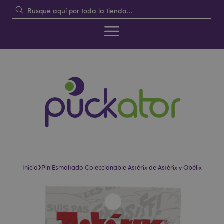
›
Inicio
Pin Esmaltado Coleccionable Astérix de Astérix y Obélix
Saltar
Saltar
al
al
final
comienzo
de
de