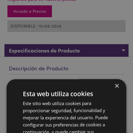
Accede a Precios
DISPONIBLE: 10/08/2026
Especificaciones de Producto
Descripción de Producto
Pin Esmaltado Coleccionable Astérix de Astérix y Obélix
×
Material:
Esta web utiliza cookies
Metal y Esmaltado
No Apto de:
0 - 3 Años
Este sitio web utiliza cookies para
Información de seguridad:
proporcionar seguridad, funcionalidad y
Advertencia: Punta afilada,
no apta para niños menores de 3 años debido a las
mejorar la experiencia del usuario. Puede
piezas pequeñas. Esto no es un juguete.
configurar sus preferencias de cookies a
Información sobre la Licencia:
Este producto cuenta
continuación, y puede cambiar sus