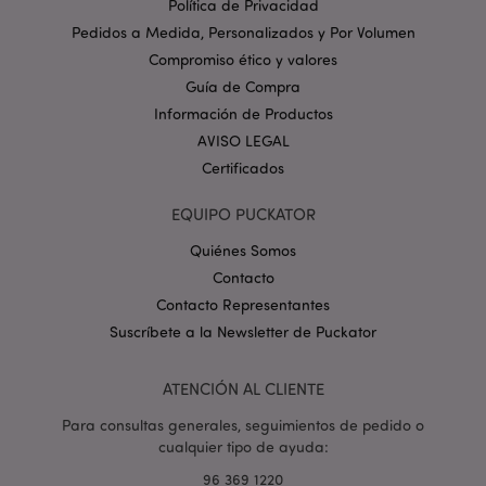
Política de Privacidad
Provider
/
Nombre
Venc
Dominio
Pedidos a Medida, Personalizados y Por Volumen
_GRECAPTCHA
6 
Google LLC
Compromiso ético y valores
.google.com
Guía de Compra
Información de Productos
AVISO LEGAL
Certificados
EQUIPO PUCKATOR
mage-cache-storage
1
Adobe Inc.
Quiénes Somos
www.puckator.es
Contacto
Política de privacidad de
Google.
Contacto Representantes
Suscríbete a la Newsletter de Puckator
ATENCIÓN AL CLIENTE
mage-cache-storage-section-
1
Adobe Inc.
invalidation
www.puckator.es
Para consultas generales, seguimientos de pedido o
cualquier tipo de ayuda:
96 369 1220