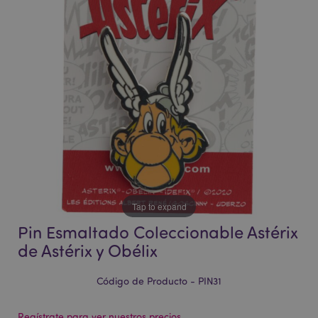
la
la
galería
galería
de
de
imágenes
imágenes
Tap to expand
Pin Esmaltado Coleccionable Astérix
de Astérix y Obélix
Código de Producto - PIN31
Regístrate para ver nuestros precios