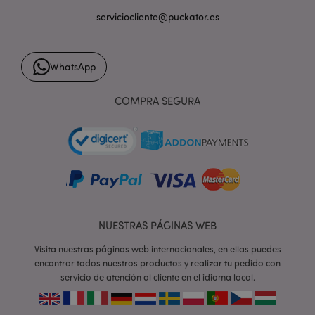
serviciocliente@puckator.es
form_key
1 d
Adobe Inc.
WhatsApp
h
.www.puckator.es
COMPRA SEGURA
PHPSESSID
1 d
PHP.net
h
.www.puckator.es
NUESTRAS PÁGINAS WEB
Visita nuestras páginas web internacionales, en ellas puedes
encontrar todos nuestros productos y realizar tu pedido con
servicio de atención al cliente en el idioma local.