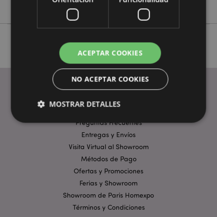
Asterix & Obelix
ACEPTAR COOKIES
NO ACEPTAR COOKIES
MOSTRAR DETALLES
ENLACES ÚTILES
Preguntas Frecuentes
Entregas y Envíos
Estrictamente necesarias
Rendimiento
Visita Virtual al Showroom
Orientación
Funcionalidad
Métodos de Pago
Ofertas y Promociones
Las cookies estrictamente necesarias permiten la
funcionalidad básica del sitio web, como el inicio de
Ferias y Showroom
sesión del usuario y la gestión de la cuenta. El sitio
Showroom de Paris Homexpo
web no puede funcionar correctamente sin las
cookies estrictamente necesarias.
Términos y Condiciones