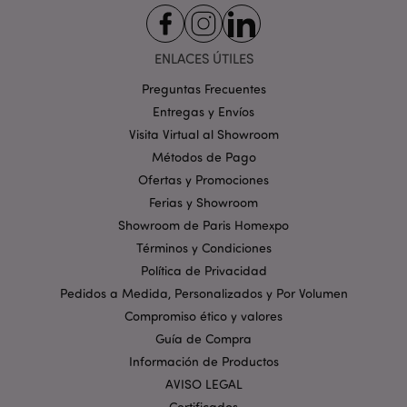
Orientación
Funcionalidad
Las cookies estrictamente necesarias permiten la
ENLACES ÚTILES
funcionalidad básica del sitio web, como el inicio de
sesión del usuario y la gestión de la cuenta. El sitio
Preguntas Frecuentes
web no puede funcionar correctamente sin las
cookies estrictamente necesarias.
Entregas y Envíos
Visita Virtual al Showroom
Provider
/
Nombre
Venc
Dominio
Métodos de Pago
_GRECAPTCHA
Ofertas y Promociones
6 
Google LLC
.google.com
Ferias y Showroom
Showroom de Paris Homexpo
Términos y Condiciones
Política de Privacidad
Pedidos a Medida, Personalizados y Por Volumen
Compromiso ético y valores
mage-cache-storage
1
Adobe Inc.
Guía de Compra
www.puckator.es
Información de Productos
Política de privacidad de
Google.
AVISO LEGAL
Certificados