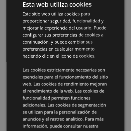
Inoxidable
Esta web utiliza cookies
Color de la Tinta:
Azul
Este sitio web utiliza cookies para
Marcado CE/UKCA:
Sí
proporcionar seguridad, funcionalidad y
EN71:
Sí
mejorar la experiencia del usuario. Puede
configurar sus preferencias de cookies a
No Apto de:
0 - 3 Años
continuación, y puede cambiar sus
Información sobre el Producto:
Haz clic en el tope de
preferencias en cualquier momento
PVC para utilizar el bolígrafo. Borra lo que hayas
haciendo clic en el icono de cookies.
escrito con la punta de goma de la parte superior del
bolígrafo.
Las cookies estrictamente necesarias son
Información complementaria:
esenciales para el funcionamiento del sitio
web. Las cookies de rendimiento mejoran
¿Quieres saber más acerca de los métodos de trabajo
de Puckator?
Encuentra todo lo que necesitas saber
el rendimiento de la web. Las cookies de
en la
guía de compra del cliente.
funcionalidad permiten funciones
adicionales. Las cookies de segmentación
se utilizan para la personalización de
anuncios y el rastreo analítico. Para más
información, puede consultar nuestra