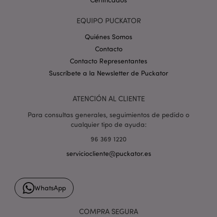
EQUIPO PUCKATOR
mage-cache-storage-section-
1
Adobe Inc.
Quiénes Somos
invalidation
www.puckator.es
Contacto
Contacto Representantes
Suscríbete a la Newsletter de Puckator
ATENCIÓN AL CLIENTE
form_key
1 d
Adobe Inc.
Para consultas generales, seguimientos de pedido o
h
.www.puckator.es
cualquier tipo de ayuda:
96 369 1220
serviciocliente@puckator.es
PHPSESSID
1 d
PHP.net
WhatsApp
h
.www.puckator.es
COMPRA SEGURA