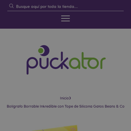
›
Inicio
Bolígrafo Borrable Inkredible con Tope de Silicona Gatos Beans & Co
Saltar
Saltar
al
al
final
comienzo