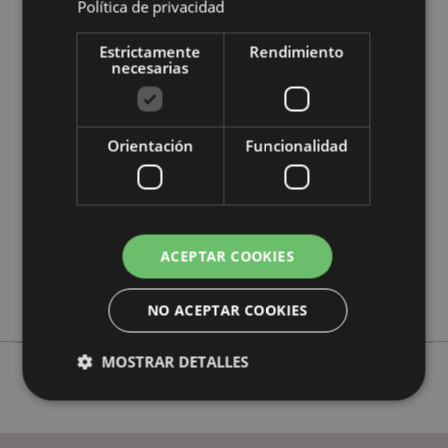
Política de privacidad
Estrictamente
Rendimiento
Características del Producto
necesarias
Más
Altura 15cm Ancho 1.5-2cm Profundidad
Información
1.5cm
5055071508226
Orientación
Funcionalidad
720
0.016000
No
No
ACEPTAR COOKIES
No
Beans & Co Cats
NO ACEPTAR COOKIES
MOSTRAR DETALLES
Estrictamente necesarias
Rendimiento