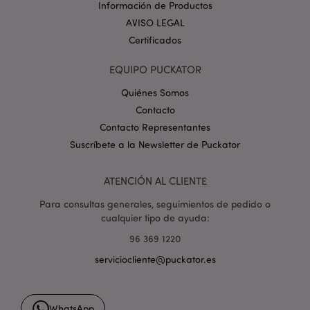
_GRECAPTCHA
6 
Google LLC
Información de Productos
.google.com
AVISO LEGAL
Certificados
EQUIPO PUCKATOR
Quiénes Somos
Contacto
mage-cache-storage
1
Adobe Inc.
Contacto Representantes
www.puckator.es
Suscríbete a la Newsletter de Puckator
Política de privacidad de
Google.
ATENCIÓN AL CLIENTE
Para consultas generales, seguimientos de pedido o
cualquier tipo de ayuda:
mage-cache-storage-section-
1
Adobe Inc.
invalidation
www.puckator.es
96 369 1220
serviciocliente@puckator.es
WhatsApp