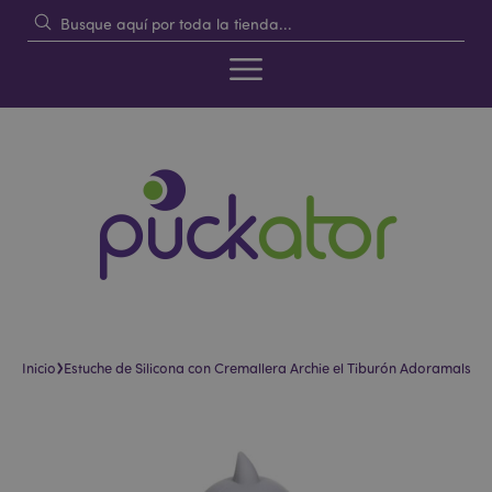
›
Inicio
Estuche de Silicona con Cremallera Archie el Tiburón Adoramals
Saltar
Saltar
al
al
final
comienzo
de
de