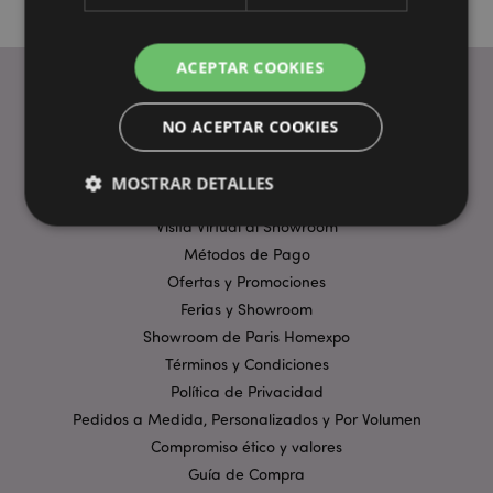
ACEPTAR COOKIES
NO ACEPTAR COOKIES
ENLACES ÚTILES
Preguntas Frecuentes
MOSTRAR DETALLES
Entregas y Envíos
Visita Virtual al Showroom
Métodos de Pago
Estrictamente necesarias
Rendimiento
Ofertas y Promociones
Orientación
Funcionalidad
Ferias y Showroom
Showroom de Paris Homexpo
Las cookies estrictamente necesarias permiten la
funcionalidad básica del sitio web, como el inicio de
Términos y Condiciones
sesión del usuario y la gestión de la cuenta. El sitio
Política de Privacidad
web no puede funcionar correctamente sin las
cookies estrictamente necesarias.
Pedidos a Medida, Personalizados y Por Volumen
Compromiso ético y valores
Provider
/
Nombre
Venc
Dominio
Guía de Compra