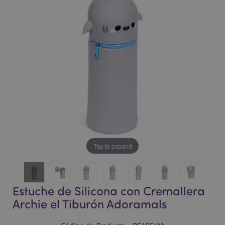
la
la
galería
galería
de
de
imágenes
imágenes
Tap to expand
Estuche de Silicona con Cremallera
Archie el Tiburón Adoramals