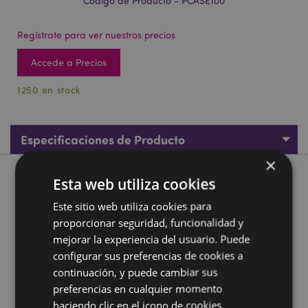
Código de Producto - PCASE100
Regístrate para ver nuestros precios
Accede a Precios
1250 en stock
Especificaciones de Producto
×
Descripción de Producto
Esta web utiliza cookies
Este sitio web utiliza cookies para
Estuche de Silicona con Cremallera Archie el Tiburón
proporcionar seguridad, funcionalidad y
Adoramals
mejorar la experiencia del usuario. Puede
Material:
Silicona, Metal (Aleación de zinc), Poliéster,
configurar sus preferencias de cookies a
Nylon
continuación, y puede cambiar sus
preferencias en cualquier momento
Información complementaria:
haciendo clic en el icono de cookies.