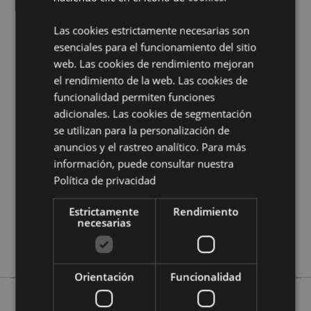
¿Quieres saber más acerca de los métodos de trabajo
de Puckator?
Encuentra todo lo que necesitas saber
Las cookies estrictamente necesarias son
en la
guía de compra del cliente.
esenciales para el funcionamiento del sitio
web. Las cookies de rendimiento mejoran
Características del Producto
el rendimiento de la web. Las cookies de
funcionalidad permiten funciones
Más
Altura 18.5cm Largura 8cm Profundidade
adicionales. Las cookies de segmentación
Información
6cm
se utilizan para la personalización de
5055071511141
anuncios y el rastreo analítico. Para más
72
información, puede consultar nuestra
0.129000
Política de privacidad
No
No
Estrictamente
Rendimiento
necesarias
No
Adoramals
Orientación
Funcionalidad