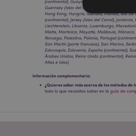
(continental), Guayana Francesa, Alemania, Gib
Guernsey (Islas del Canal), Santa Sede (Estado
Hong Kong, Hungría, Islandia, Irlanda, Isla de 
(continental), Jersey (Islas del Canal), Jordania,
Liechtenstein, Lituania, Luxemburgo, Macedonia
Malta, Martinica, Mayotte, Moldavia, Mónaco,
Las cookies estrictam
Noruega, Palestina, Polonia, Portugal (continen
gestión de la cuenta.
San Martín (parte francesa), San Marino, Serbia, 
Eslovaquia, Eslovenia, España (continental), Su
Nombre
Árabes Unidos, Reino Unido (continental), Reino
Altas e Islas)
_GRECAPTCHA
Información complementaria:
mage-cache-storag
¿Quieres saber más acerca de los métodos de t
todo lo que necesitas saber en la
guía de compr
mage-cache-storage
invalidation
form_key