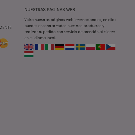
NUESTRAS PÁGINAS WEB
iones basadas en el
ntificador de
iliza para mantener
Visita nuestras páginas web internacionales, en ellas
suario.
puedes encontrar todos nuestros productos y
generado al azar,
e ser específico del
realizar tu pedido con servicio de atención al cliente
o es mantener un
en el idioma local.
para un usuario
la cookie X-
 que se ha cambiado
icitada por un
entes versiones de
s en caché, por
los mensajes de
 que se muestran al
e consentimiento de
 error. El mensaje
pués de mostrarse al
e productos vistos
 la navegación.
e productos vistos
 la navegación.