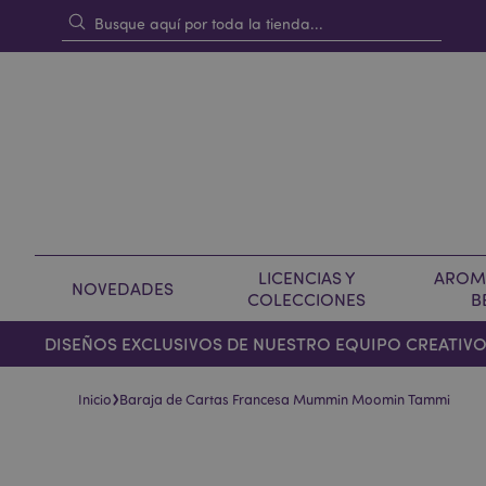
LICENCIAS Y
AROMA
NOVEDADES
COLECCIONES
B
DISEÑOS EXCLUSIVOS DE NUESTRO EQUIPO CREATIV
›
Inicio
Baraja de Cartas Francesa Mummin Moomin Tammi
Saltar
Saltar
al
al
final
comienzo