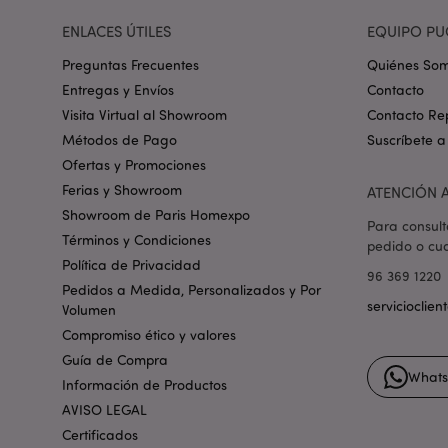
ENLACES ÚTILES
EQUIPO PU
PHPSESSID
Preguntas Frecuentes
Quiénes So
Entregas y Envíos
Contacto
Visita Virtual al Showroom
Contacto Re
Métodos de Pago
Suscríbete a
Ofertas y Promociones
X-Magento-Vary
Ferias y Showroom
ATENCIÓN A
Showroom de Paris Homexpo
Para consult
Términos y Condiciones
pedido o cua
Política de Privacidad
mage-messages
96 369 1220
Pedidos a Medida, Personalizados y Por
servicioclie
Volumen
Compromiso ético y valores
Guía de Compra
recently_viewed_pr
What
Información de Productos
AVISO LEGAL
recently_viewed_pr
Certificados