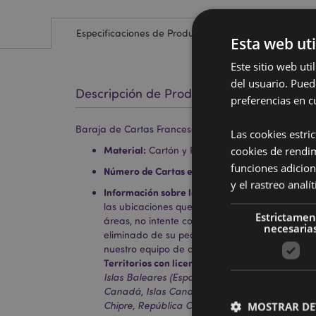
Especificaciones de Producto
Esta web uti
Este sitio web ut
del usuario. Pued
Descripción de Producto
preferencias en c
Baraja de Cartas Francesa Mummin Moomin Tammi
Las cookies estri
cookies de rendi
Material:
Cartón y Papel
funciones adicion
Número de Cartas en la Baraja:
52 más 2 Como
y el rastreo anal
Información sobre la Licencia:
Este producto cu
las ubicaciones que se muestran a continuación
Estrictamen
áreas, no intente comprar este producto; de ha
necesaria
eliminado de su pedido. Si necesita más infor
nuestro equipo de atención al cliente.
Territorios con licencia:
Islas Åland, Albania, Au
Islas Baleares (España), Bélgica, Bermudas, Bo
Canadá, Islas Canarias (España), Ceuta y Melill
MOSTRAR DE
Chipre, República Checa, Dinamarca, Estonia, Fi