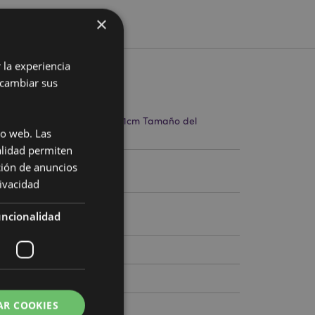
×
 la experiencia
 cambiar sus
cto
m Ancho 6cm Profundidad 0.1cm Tamaño del
io web. Las
.5x2.5cm
alidad permiten
12
ción de anuncios
rivacidad
ncionalidad
AR COOKIES