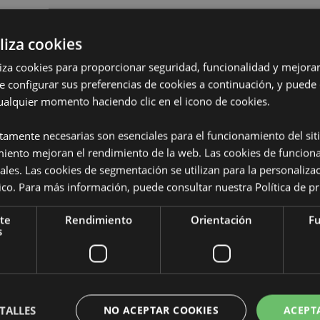
liza cookies
iliza cookies para proporcionar seguridad, funcionalidad y mejorar
e configurar sus preferencias de cookies a continuación, y puede
Características del Produ
ualquier momento haciendo clic en el icono de cookies.
Más
Dimensiones
Altura 8.5c
Información
ctamente necesarias son esenciales para el funcionamiento del sit
paquete 9x6
miento mejoran el rendimiento de la web. Las cookies de funcion
Código de
50550715065
ales. Las cookies de segmentación se utilizan para la personaliza
dines
barras
ítico. Para más información, puede consultar nuestra
Política de p
enta con licencia completa para
. Si se encuentra fuera de estas
Cantidad de
120
te
Rendimiento
Orientación
Fu
cerlo, el producto será
cartón
s
mación, póngase en contacto con
Peso (kg)
0.114000
stria, Azores (Portugal), Baréin,
snia y Herzegovina, Bulgaria,
REBAJADO
No
a, Córcega (Francia), Croacia,
TALLES
NO ACEPTAR COOKIES
ACEPT
nlandia (continental), Francia
NUEVO
No