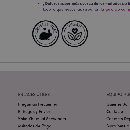
¿Quieres saber más acerca de los métodos de t
todo lo que necesitas saber en la
guía de compr
Las cookies estrictam
gestión de la cuenta.
Nombre
_GRECAPTCHA
mage-cache-storag
mage-cache-storage
invalidation
ENLACES ÚTILES
EQUIPO PU
form_key
Preguntas Frecuentes
Quiénes So
Entregas y Envíos
Contacto
PHPSESSID
Visita Virtual al Showroom
Contacto Re
Métodos de Pago
Suscríbete a