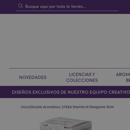
LICENCIAS Y
AROMA
NOVEDADES
COLECCIONES
B
DISEÑOS EXCLUSIVOS DE NUESTRO EQUIPO CREATIV
›
Inicio
Aceite Aromático 37664 Stamford Relajante 10ml
Saltar
Saltar
al
al
final
comienzo