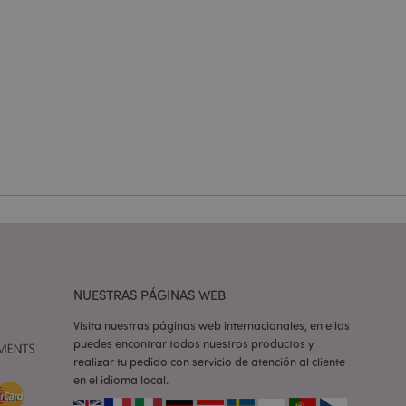
 del usuario y la
.
e una cookie
ando se ejecuta
 análisis de riesgo.
ilitar el
 contenido en el
inas se carguen más
ilitar el
 contenido en el
inas se carguen más
NUESTRAS PÁGINAS WEB
ilitar el
 contenido en el
Visita nuestras páginas web internacionales, en ellas
inas se carguen más
puedes encontrar todos nuestros productos y
realizar tu pedido con servicio de atención al cliente
iones basadas en el
ntificador de
en el idioma local.
iliza para mantener
suario.