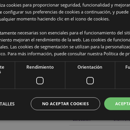
iliza cookies para proporcionar seguridad, funcionalidad y mejorar
e configurar sus preferencias de cookies a continuación, y puede
ualquier momento haciendo clic en el icono de cookies.
Características del Produ
ctamente necesarias son esenciales para el funcionamiento del sit
Más
Dimensiones
Altura 6
Información
miento mejoran el rendimiento de la web. Las cookies de funcion
ales. Las cookies de segmentación se utilizan para la personaliza
Código de barras
5028691
ítico. Para más información, puede consultar nuestra
Política de p
ica), Cristal (Botella) &
Cantidad de cartón
288
te
Rendimiento
Orientación
Fu
s
sores de aroma, lámparas
Peso (kg)
0.04300
REBAJADO
Sí
NUEVO
No
TALLES
NO ACEPTAR COOKIES
ACEPT
PROMO
No
Colección
Stamfor