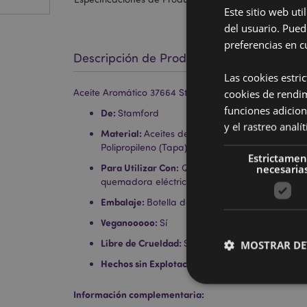
Este sitio web ut
del usuario. Pued
preferencias en c
Descripción de Producto
Las cookies estri
cookies de rendi
Aceite Aromático 37664 Stamford Relajante 10ml
funciones adicion
De:
Stamford
y el rastreo anal
Material:
Aceites de Fragancia (Fragancia Sintét
Polipropileno (Tapa)
Estrictamen
Para Utilizar Con:
necesaria
Quemadores de aceite, difu
quemadora eléctricas y flores secas.
Embalaje:
Botella de 10ml
Veganooooo:
Sí
Libre de Crueldad:
Sí
MOSTRAR DE
Hechos sin Explotación Infantil:
Sí
Información complementaria: