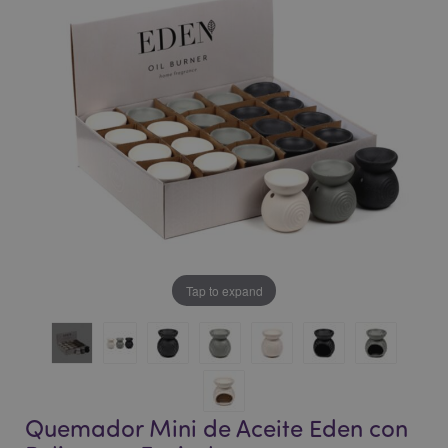
la
la
galería
galería
de
de
imágenes
imágenes
Tap to expand
Quemador Mini de Aceite Eden con