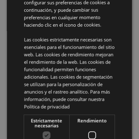
Vela Incluida:
No
configurar sus preferencias de cookies a
continuación, y puede cambiar sus
Aceites Incluidos:
No
preferencias en cualquier momento
Información de Seguridad:
Leer y seguir siempre las
haciendo clic en el icono de cookies.
instrucciones que acompañan a este producto. Utiliza
una vela de té estándar de buena calidad y no llenes
demasiado el plato.
Las cookies estrictamente necesarias son
esenciales para el funcionamiento del sitio
Información complementaria:
web. Las cookies de rendimiento mejoran
¿Quieres saber más acerca de los métodos de trabajo
el rendimiento de la web. Las cookies de
de Puckator?
Encuentra todo lo que necesitas saber
funcionalidad permiten funciones
en la
guía de compra del cliente.
adicionales. Las cookies de segmentación
se utilizan para la personalización de
anuncios y el rastreo analítico. Para más
Características del Producto
información, puede consultar nuestra
Más
Altura 7.5cm Ancho 7cm Profundidad 6cm
Política de privacidad
Información
5055071504822
Estrictamente
120
Rendimiento
necesarias
0.161000
No