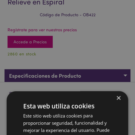
Relieve en Espiral
Código de Producto - OB422
Regístrate para ver nuestros precios
Accede a Precios
2860 en stock
Especificaciones de Producto
Descripción de Producto
×
Esta web utiliza cookies
Quemador Mini de Aceite Eden con Relieve en Espiral
Este sitio web utiliza cookies para
Material:
Porcelana (temperatura media)
proporcionar seguridad, funcionalidad y
Apto para utilizar con:
Agua y Aceites.
mejorar la experiencia del usuario. Puede