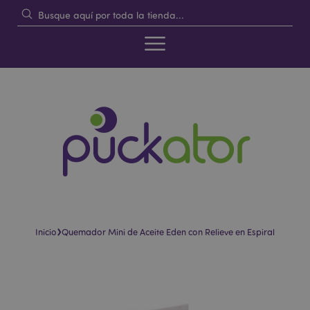
›
Inicio
Quemador Mini de Aceite Eden con Relieve en Espiral
Saltar
Saltar
al
al
final
comienzo
de
de