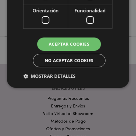
No
Orientación
Funcionalidad
No
Eden
ACEPTAR COOKIES
NO ACEPTAR COOKIES
MOSTRAR DETALLES
ENLACES ÚTILES
Preguntas Frecuentes
Estrictamente necesarias
Rendimiento
Entregas y Envíos
Orientación
Funcionalidad
Visita Virtual al Showroom
Las cookies estrictamente necesarias permiten la
Métodos de Pago
funcionalidad básica del sitio web, como el inicio de
Ofertas y Promociones
sesión del usuario y la gestión de la cuenta. El sitio
web no puede funcionar correctamente sin las