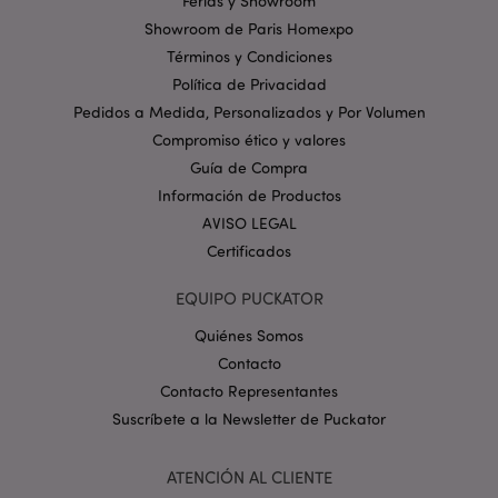
Ferias y Showroom
cookies estrictamente necesarias.
Showroom de Paris Homexpo
Provider
/
Nombre
Venc
Términos y Condiciones
Dominio
Política de Privacidad
_GRECAPTCHA
6 
Google LLC
Pedidos a Medida, Personalizados y Por Volumen
.google.com
Compromiso ético y valores
Guía de Compra
Información de Productos
AVISO LEGAL
Certificados
mage-cache-storage
1
Adobe Inc.
EQUIPO PUCKATOR
www.puckator.es
Política de privacidad de
Quiénes Somos
Google.
Contacto
Contacto Representantes
Suscríbete a la Newsletter de Puckator
mage-cache-storage-section-
1
Adobe Inc.
invalidation
www.puckator.es
ATENCIÓN AL CLIENTE