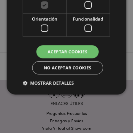
0.186000
No
Orientación
Funcionalidad
No
No
Eden
ACEPTAR COOKIES
NO ACEPTAR COOKIES
MOSTRAR DETALLES
ENLACES ÚTILES
Estrictamente necesarias
Rendimiento
Preguntas Frecuentes
Orientación
Funcionalidad
Entregas y Envíos
Las cookies estrictamente necesarias permiten la
Visita Virtual al Showroom
funcionalidad básica del sitio web, como el inicio de