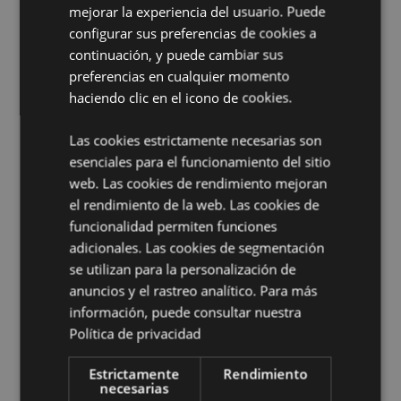
Apto para Utilizar con:
mejorar la experiencia del usuario. Puede
Agua y Aceites.
configurar sus preferencias de cookies a
Vela Incluida:
No
continuación, y puede cambiar sus
Aceites Incluidos
No
preferencias en cualquier momento
Información de Seguridad:
Leer y seguir siempre las
haciendo clic en el icono de cookies.
instrucciones que acompañan a este producto. Utiliza
una vela de té estándar de buena calidad y no llenes
Las cookies estrictamente necesarias son
demasiado el plato..
esenciales para el funcionamiento del sitio
web. Las cookies de rendimiento mejoran
Información complementaria:
el rendimiento de la web. Las cookies de
¿Quieres saber más acerca de los métodos de trabajo
funcionalidad permiten funciones
de Puckator?
Encuentra todo lo que necesitas saber
adicionales. Las cookies de segmentación
en la
guía de compra del cliente.
se utilizan para la personalización de
anuncios y el rastreo analítico. Para más
Características del Producto
información, puede consultar nuestra
Más
Política de privacidad
Altura 7.5cm Largura 8cm Profundidade
Información
7.5cm
Estrictamente
Rendimiento
5055071796685
necesarias
96