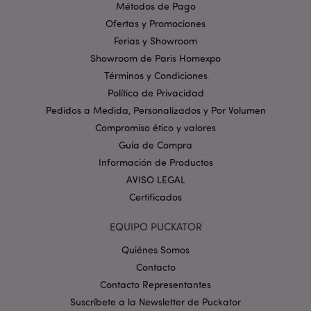
sesión del usuario y la gestión de la cuenta. El sitio
Métodos de Pago
web no puede funcionar correctamente sin las
Ofertas y Promociones
cookies estrictamente necesarias.
Ferias y Showroom
Provider
/
Nombre
Venc
Showroom de Paris Homexpo
Dominio
Términos y Condiciones
_GRECAPTCHA
6 
Google LLC
.google.com
Política de Privacidad
Pedidos a Medida, Personalizados y Por Volumen
Compromiso ético y valores
Guía de Compra
Información de Productos
AVISO LEGAL
Certificados
mage-cache-storage
1
Adobe Inc.
www.puckator.es
Política de privacidad de
EQUIPO PUCKATOR
Google.
Quiénes Somos
Contacto
Contacto Representantes
Suscríbete a la Newsletter de Puckator
mage-cache-storage-section-
1
Adobe Inc.