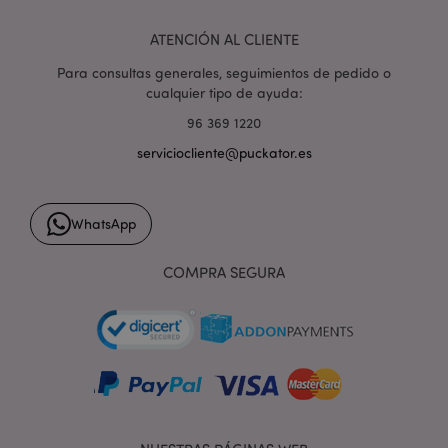
invalidation
www.puckator.es
ATENCIÓN AL CLIENTE
Para consultas generales, seguimientos de pedido o
cualquier tipo de ayuda:
96 369 1220
form_key
1 d
Adobe Inc.
serviciocliente@puckator.es
h
.www.puckator.es
WhatsApp
COMPRA SEGURA
PHPSESSID
1 d
PHP.net
h
.www.puckator.es