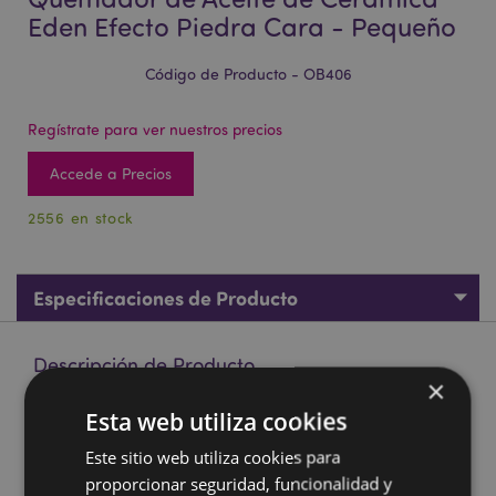
Eden Efecto Piedra Cara - Pequeño
Código de Producto - OB406
Regístrate para ver nuestros precios
Accede a Precios
2556 en stock
Especificaciones de Producto
Descripción de Producto
×
Esta web utiliza cookies
Quemador de Aceite de Cerámica Eden Efecto Piedra Cara
- Pequeño
Este sitio web utiliza cookies para
Material:
Cerámica Dolomita
proporcionar seguridad, funcionalidad y