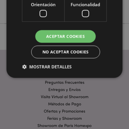
No
Orientación
Funcionalidad
Shaun the Sheep
ACEPTAR COOKIES
NO ACEPTAR COOKIES
MOSTRAR DETALLES
ENLACES ÚTILES
Preguntas Frecuentes
Entregas y Envíos
Estrictamente necesarias
Rendimiento
Visita Virtual al Showroom
Orientación
Funcionalidad
Métodos de Pago
Las cookies estrictamente necesarias permiten la
Ofertas y Promociones
funcionalidad básica del sitio web, como el inicio de
sesión del usuario y la gestión de la cuenta. El sitio
Ferias y Showroom
web no puede funcionar correctamente sin las
Showroom de Paris Homexpo
cookies estrictamente necesarias.