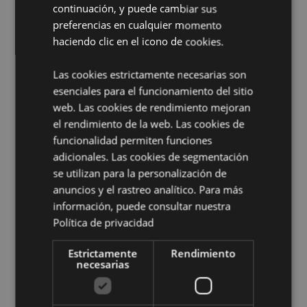
continuación, y puede cambiar sus
Volumennnn:
300ml
preferencias en cualquier momento
Información sobre la Licencia:
Este producto cuenta
haciendo clic en el icono de cookies.
con licencia completa y puede venderse en todo el
mundo.
Las cookies estrictamente necesarias son
Información complementaria:
esenciales para el funcionamiento del sitio
web. Las cookies de rendimiento mejoran
¿Quieres saber más acerca de los métodos de trabajo
el rendimiento de la web. Las cookies de
de Puckator?
Encuentra todo lo que necesitas saber
en la
guía de compra del cliente.
funcionalidad permiten funciones
adicionales. Las cookies de segmentación
se utilizan para la personalización de
Características del Producto
anuncios y el rastreo analítico. Para más
Más
Altura 9cm Ancho 11.5cm Profundidad 8cm
información, puede consultar nuestra
Información
5055071746741
Política de privacidad
36
Estrictamente
Rendimiento
0.386000
necesarias
No
No