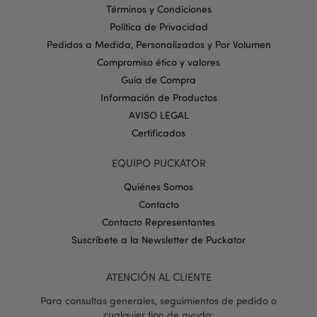
Términos y Condiciones
Provider
/
Nombre
Venc
Política de Privacidad
Dominio
Pedidos a Medida, Personalizados y Por Volumen
_GRECAPTCHA
6 
Google LLC
.google.com
Compromiso ético y valores
Guía de Compra
Información de Productos
AVISO LEGAL
Certificados
EQUIPO PUCKATOR
mage-cache-storage
1
Adobe Inc.
www.puckator.es
Quiénes Somos
Política de privacidad de
Contacto
Google.
Contacto Representantes
Suscríbete a la Newsletter de Puckator
ATENCIÓN AL CLIENTE
mage-cache-storage-section-
1
Adobe Inc.
invalidation
www.puckator.es
Para consultas generales, seguimientos de pedido o
cualquier tipo de ayuda: