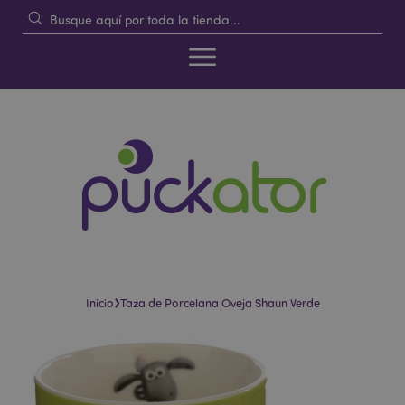
›
Inicio
Taza de Porcelana Oveja Shaun Verde
Saltar
Saltar
al
al
final
comienzo
de
de