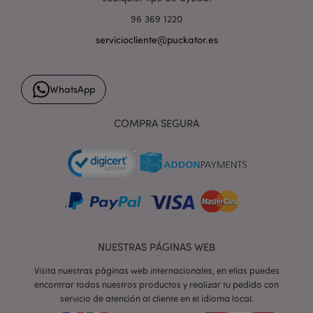
96 369 1220
serviciocliente@puckator.es
form_key
1 d
Adobe Inc.
h
.www.puckator.es
WhatsApp
COMPRA SEGURA
PHPSESSID
1 d
PHP.net
h
.www.puckator.es
NUESTRAS PÁGINAS WEB
Visita nuestras páginas web internacionales, en ellas puedes
encontrar todos nuestros productos y realizar tu pedido con
servicio de atención al cliente en el idioma local.