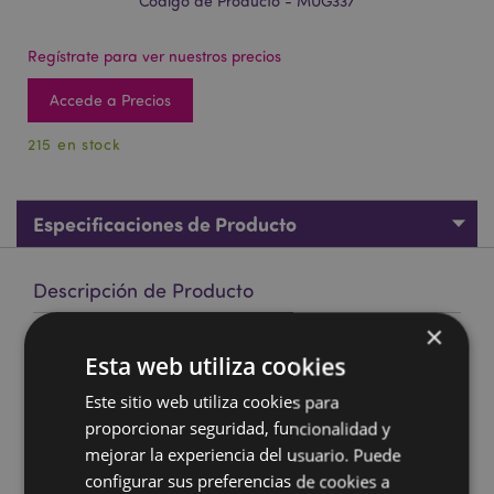
Código de Producto - MUG337
Regístrate para ver nuestros precios
Accede a Precios
215 en stock
Especificaciones de Producto
Descripción de Producto
×
Taza de Porcelana Oveja Shaun Verde
Esta web utiliza cookies
Material:
Porcelana
Este sitio web utiliza cookies para
Apto para la Alimentos:
Si
proporcionar seguridad, funcionalidad y
Apto para Microondas:
Si
mejorar la experiencia del usuario. Puede
Apto para Lavavajillas:
Si
configurar sus preferencias de cookies a