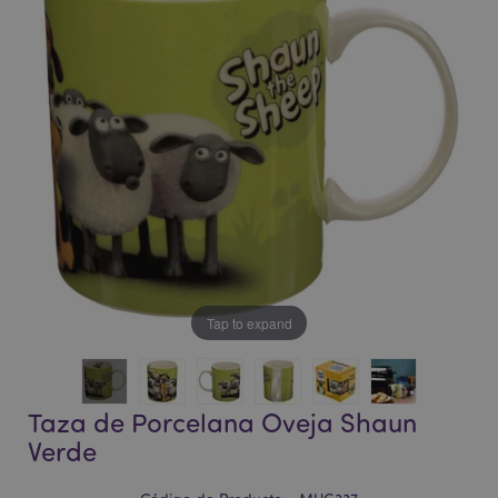
la
la
galería
galería
de
de
imágenes
imágenes
Tap to expand
Taza de Porcelana Oveja Shaun
Verde