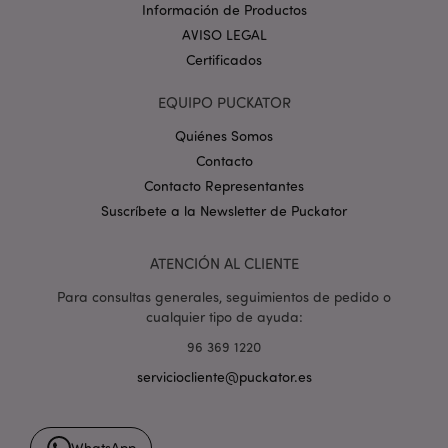
_GRECAPTCHA
6 
Google LLC
Información de Productos
.google.com
AVISO LEGAL
Certificados
EQUIPO PUCKATOR
Quiénes Somos
Contacto
mage-cache-storage
1
Adobe Inc.
Contacto Representantes
www.puckator.es
Suscríbete a la Newsletter de Puckator
Política de privacidad de
Google.
ATENCIÓN AL CLIENTE
Para consultas generales, seguimientos de pedido o
cualquier tipo de ayuda:
mage-cache-storage-section-
1
Adobe Inc.
invalidation
www.puckator.es
96 369 1220
serviciocliente@puckator.es
WhatsApp