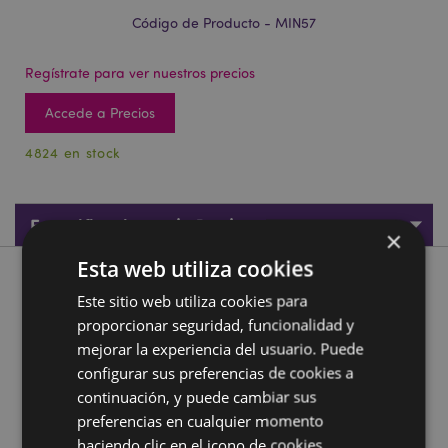
Código de Producto - MIN57
Regístrate para ver nuestros precios
Accede a Precios
4824 en stock
Especificaciones de Producto
×
Esta web utiliza cookies
Descripción de Producto
Este sitio web utiliza cookies para
proporcionar seguridad, funcionalidad y
Collar con Ojo Turco
mejorar la experiencia del usuario. Puede
Material:
Resina, Acabado en Aceite, Metal(Aleación
configurar sus preferencias de cookies a
de Latón/Zinc)
continuación, y puede cambiar sus
preferencias en cualquier momento
Información complementaria:
haciendo clic en el icono de cookies.