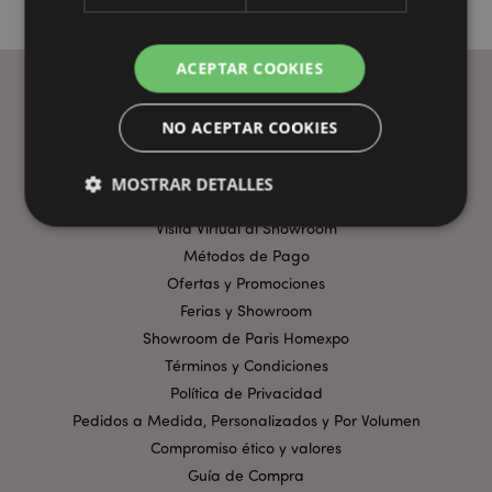
ACEPTAR COOKIES
NO ACEPTAR COOKIES
ENLACES ÚTILES
Preguntas Frecuentes
MOSTRAR DETALLES
Entregas y Envíos
Visita Virtual al Showroom
Métodos de Pago
Estrictamente necesarias
Rendimiento
Ofertas y Promociones
Orientación
Funcionalidad
Ferias y Showroom
Showroom de Paris Homexpo
Las cookies estrictamente necesarias permiten la
funcionalidad básica del sitio web, como el inicio de
Términos y Condiciones
sesión del usuario y la gestión de la cuenta. El sitio
Política de Privacidad
web no puede funcionar correctamente sin las
cookies estrictamente necesarias.
Pedidos a Medida, Personalizados y Por Volumen
Provider
/
Compromiso ético y valores
Nombre
Venc
Dominio
Guía de Compra