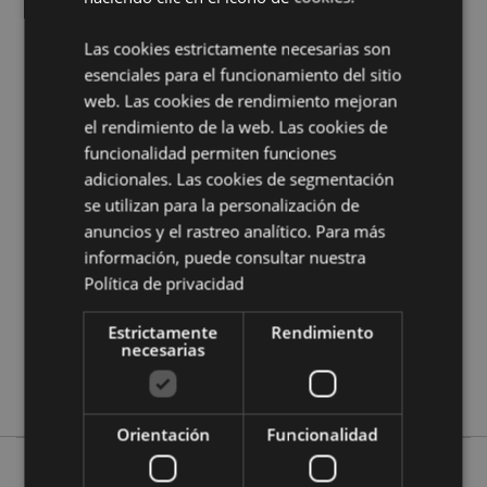
¿Quieres saber más acerca de los métodos de trabajo
de Puckator?
Encuentra todo lo que necesitas saber
Las cookies estrictamente necesarias son
en la
guía de compra del cliente.
esenciales para el funcionamiento del sitio
web. Las cookies de rendimiento mejoran
Características del Producto
el rendimiento de la web. Las cookies de
funcionalidad permiten funciones
Más
Altura Paquete 10cm Ancho 10cm
adicionales. Las cookies de segmentación
Información
Profundidad 1cm
se utilizan para la personalización de
5056848207977
anuncios y el rastreo analítico. Para más
192
información, puede consultar nuestra
0.033000
Política de privacidad
No
No
Estrictamente
Rendimiento
necesarias
No
Evil Eye
Orientación
Funcionalidad