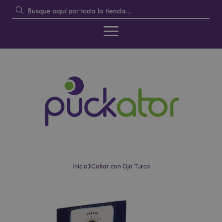
›
Inicio
Collar con Ojo Turco
Saltar
Saltar
al
al
final
comienzo
de
de