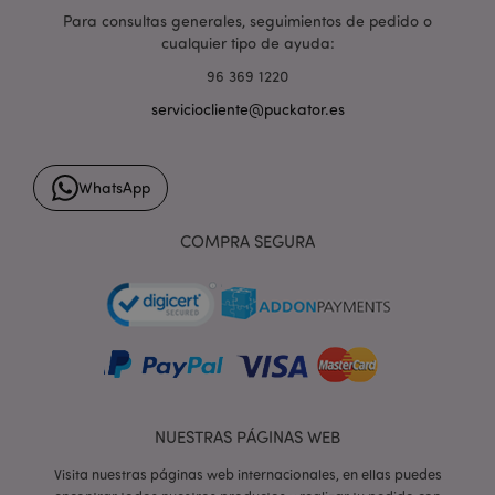
Para consultas generales, seguimientos de pedido o
cualquier tipo de ayuda:
96 369 1220
serviciocliente@puckator.es
form_key
1 d
Adobe Inc.
h
.www.puckator.es
WhatsApp
COMPRA SEGURA
PHPSESSID
1 d
PHP.net
h
.www.puckator.es
NUESTRAS PÁGINAS WEB
Visita nuestras páginas web internacionales, en ellas puedes