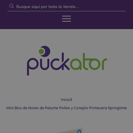
›
Inicio
Mini Bloc de Notas de Peluche Pollito y Conejito Primavera Springtime
Saltar
Saltar
al
al
final
comienzo