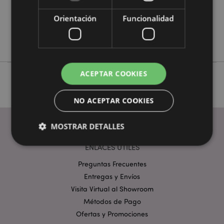
No
Orientación
Funcionalidad
No
Springtime
ACEPTAR COOKIES
NO ACEPTAR COOKIES
MOSTRAR DETALLES
ENLACES ÚTILES
Preguntas Frecuentes
Estrictamente necesarias
Rendimiento
Entregas y Envíos
Orientación
Funcionalidad
Visita Virtual al Showroom
Las cookies estrictamente necesarias permiten la
Métodos de Pago
funcionalidad básica del sitio web, como el inicio de
Ofertas y Promociones
sesión del usuario y la gestión de la cuenta. El sitio
web no puede funcionar correctamente sin las