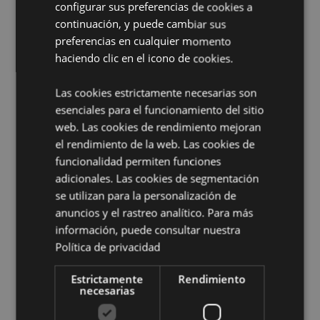
Material:
configurar sus preferencias de cookies a
Poliéster, Papel, Metal, Plástico y Cartón
continuación, y puede cambiar sus
Tipo de Hoja:
A7 A Rayas
preferencias en cualquier momento
Páginas:
60
haciendo clic en el icono de cookies.
Gramaje del papel:
80 g/m²
Temporada/Festival/Ocasión:
Las cookies estrictamente necesarias son
Pascua
esenciales para el funcionamiento del sitio
Información complementaria:
web. Las cookies de rendimiento mejoran
el rendimiento de la web. Las cookies de
¿Quieres saber más acerca de los métodos de trabajo
de Puckator?
Encuentra todo lo que necesitas saber
funcionalidad permiten funciones
en la
guía de compra del cliente.
adicionales. Las cookies de segmentación
se utilizan para la personalización de
anuncios y el rastreo analítico. Para más
Características del Producto
información, puede consultar nuestra
Más
Altura 8.5cm Ancho 6.5cm Profundidad 2cm
Política de privacidad
Información
5056848200473
Estrictamente
Rendimiento
64
necesarias
0.066000
No