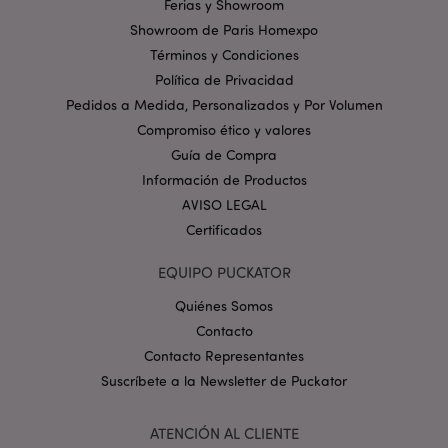
Ferias y Showroom
cookies estrictamente necesarias.
Showroom de Paris Homexpo
Provider
/
Nombre
Venc
Términos y Condiciones
Dominio
Política de Privacidad
_GRECAPTCHA
6 
Google LLC
.google.com
Pedidos a Medida, Personalizados y Por Volumen
Compromiso ético y valores
Guía de Compra
Información de Productos
AVISO LEGAL
Certificados
mage-cache-storage
1
Adobe Inc.
EQUIPO PUCKATOR
www.puckator.es
Política de privacidad de
Quiénes Somos
Google.
Contacto
Contacto Representantes
Suscríbete a la Newsletter de Puckator
mage-cache-storage-section-
1
Adobe Inc.
invalidation
www.puckator.es
ATENCIÓN AL CLIENTE