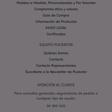
Nombre
Venc
Pedidos a Medida, Personalizados y Por Volumen
Dominio
Compromiso ético y valores
_GRECAPTCHA
6 
Google LLC
.google.com
Guía de Compra
Información de Productos
AVISO LEGAL
Certificados
EQUIPO PUCKATOR
mage-cache-storage
1
Quiénes Somos
Adobe Inc.
www.puckator.es
Contacto
Política de privacidad de
Contacto Representantes
Google.
Suscríbete a la Newsletter de Puckator
ATENCIÓN AL CLIENTE
mage-cache-storage-section-
1
Adobe Inc.
Para consultas generales, seguimientos de pedido o
invalidation
www.puckator.es
cualquier tipo de ayuda:
96 369 1220