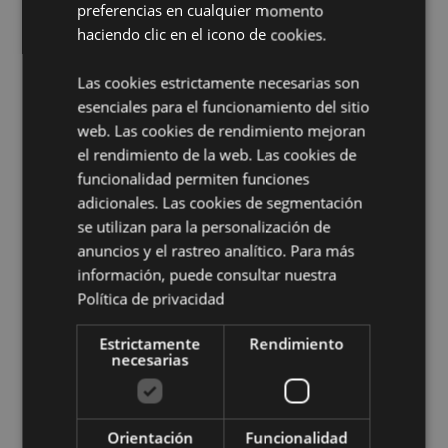
preferencias en cualquier momento
inferior.
haciendo clic en el icono de cookies.
Información complementaria:
Las cookies estrictamente necesarias son
¿Quieres saber más acerca de los métodos de trabajo
esenciales para el funcionamiento del sitio
de Puckator?
Encuentra todo lo que necesitas saber
en la
web. Las cookies de rendimiento mejoran
guía de compra del cliente.
el rendimiento de la web. Las cookies de
funcionalidad permiten funciones
Características del Producto
adicionales. Las cookies de segmentación
Más
Altura 11cm Largura 9.5cm Profundidade
se utilizan para la personalización de
Información
10.5cm
anuncios y el rastreo analítico. Para más
5055071506222
información, puede consultar nuestra
Política de privacidad
24
0.335000
Estrictamente
Rendimiento
No
necesarias
No
No
Unicornio
Orientación
Funcionalidad