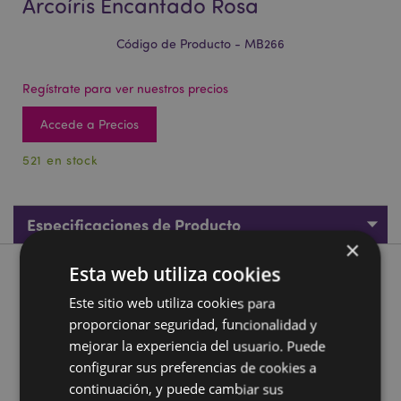
Arcoíris Encantado Rosa
Código de Producto - MB266
Regístrate para ver nuestros precios
Accede a Precios
521 en stock
Especificaciones de Producto
×
Esta web utiliza cookies
Descripción de Producto
Este sitio web utiliza cookies para
proporcionar seguridad, funcionalidad y
Hucha de Cerámica Unicornio Arcoíris Encantado Rosa
mejorar la experiencia del usuario. Puede
Material:
Cerámica Dolomita
configurar sus preferencias de cookies a
Información sobre el Producto:
Se puede acceder al
continuación, y puede cambiar sus
contenido a través de un tapón situado en la parte