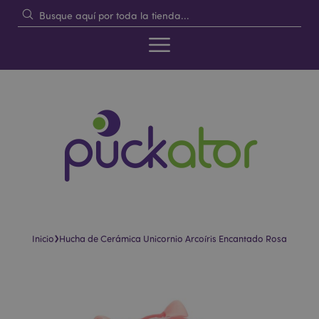
›
Inicio
Hucha de Cerámica Unicornio Arcoíris Encantado Rosa
Saltar
Saltar
al
al
final
comienzo
de
de