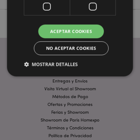
ACEPTAR COOKIES
NO ACEPTAR COOKIES
ENLACES ÚTILES
MOSTRAR DETALLES
Preguntas Frecuentes
Entregas y Envíos
Visita Virtual al Showroom
Estrictamente necesarias
Rendimiento
Métodos de Pago
Orientación
Funcionalidad
Ofertas y Promociones
Las cookies estrictamente necesarias permiten la
Ferias y Showroom
funcionalidad básica del sitio web, como el inicio de
sesión del usuario y la gestión de la cuenta. El sitio
Showroom de Paris Homexpo
web no puede funcionar correctamente sin las
Términos y Condiciones
cookies estrictamente necesarias.
Política de Privacidad
Provider
/