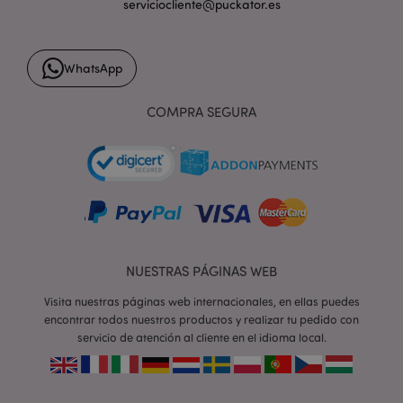
serviciocliente@puckator.es
form_key
1 d
Adobe Inc.
WhatsApp
h
.www.puckator.es
COMPRA SEGURA
PHPSESSID
1 d
PHP.net
h
.www.puckator.es
NUESTRAS PÁGINAS WEB
Visita nuestras páginas web internacionales, en ellas puedes
encontrar todos nuestros productos y realizar tu pedido con
servicio de atención al cliente en el idioma local.