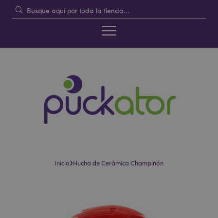
›
Inicio
Hucha de Cerámica Champiñón
Saltar
Saltar
al
al
final
comienzo
de
de