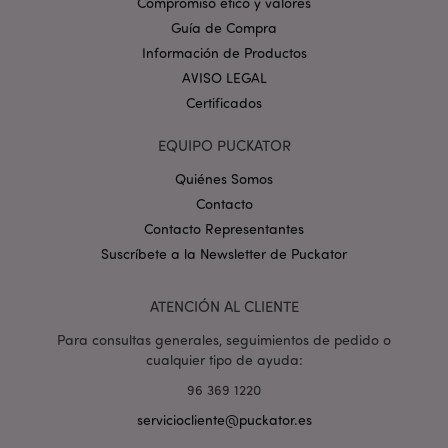
Compromiso ético y valores
_GRECAPTCHA
6 
Google LLC
Guía de Compra
.google.com
Información de Productos
AVISO LEGAL
Certificados
EQUIPO PUCKATOR
Quiénes Somos
mage-cache-storage
1
Adobe Inc.
Contacto
www.puckator.es
Contacto Representantes
Política de privacidad de
Google.
Suscríbete a la Newsletter de Puckator
ATENCIÓN AL CLIENTE
Para consultas generales, seguimientos de pedido o
mage-cache-storage-section-
1
Adobe Inc.
cualquier tipo de ayuda:
invalidation
www.puckator.es
96 369 1220
serviciocliente@puckator.es