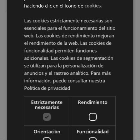
inferior.
haciendo clic en el icono de cookies.
Información complementaria:
Las cookies estrictamente necesarias son
¿Quieres saber más acerca de los métodos de trabajo
esenciales para el funcionamiento del sitio
de Puckator?
Encuentra todo lo que necesitas saber
web. Las cookies de rendimiento mejoran
en la
guía de compra del cliente.
el rendimiento de la web. Las cookies de
funcionalidad permiten funciones
adicionales. Las cookies de segmentación
Características del Producto
se utilizan para la personalización de
Más
Altura 11cm Largura 9.5cm Profundidade
anuncios y el rastreo analítico. Para más
Información
9.5cm
información, puede consultar nuestra
5055071506215
Política de privacidad
36
0.346000
Estrictamente
Rendimiento
necesarias
No
No
No
Orientación
Funcionalidad