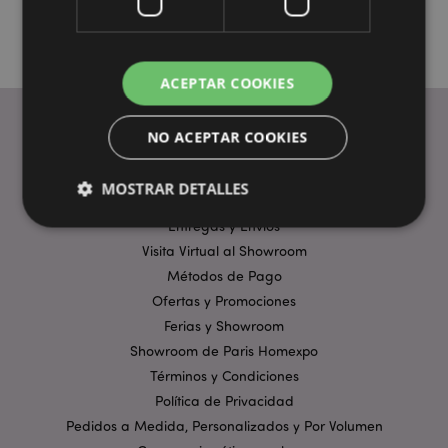
ACEPTAR COOKIES
NO ACEPTAR COOKIES
ENLACES ÚTILES
MOSTRAR DETALLES
Preguntas Frecuentes
Entregas y Envíos
Visita Virtual al Showroom
Estrictamente necesarias
Rendimiento
Métodos de Pago
Orientación
Funcionalidad
Ofertas y Promociones
Ferias y Showroom
Las cookies estrictamente necesarias permiten la
funcionalidad básica del sitio web, como el inicio de
Showroom de Paris Homexpo
sesión del usuario y la gestión de la cuenta. El sitio
Términos y Condiciones
web no puede funcionar correctamente sin las
cookies estrictamente necesarias.
Política de Privacidad
Pedidos a Medida, Personalizados y Por Volumen
Provider
/
Nombre
Venc
Dominio