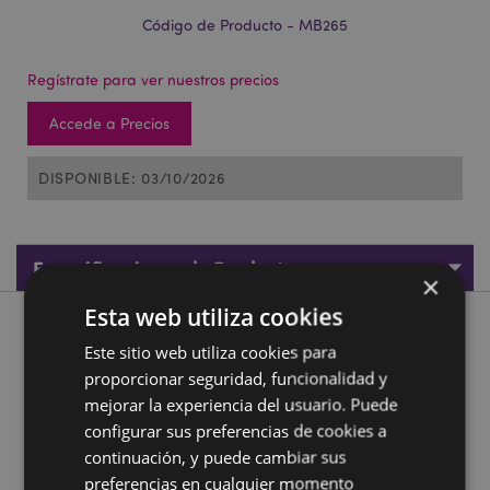
Código de Producto - MB265
Regístrate para ver nuestros precios
Accede a Precios
DISPONIBLE: 03/10/2026
Especificaciones de Producto
×
Esta web utiliza cookies
Descripción de Producto
Este sitio web utiliza cookies para
proporcionar seguridad, funcionalidad y
Hucha de Cerámica Champiñón
mejorar la experiencia del usuario. Puede
Material:
Cerámica Dolomita
configurar sus preferencias de cookies a
Información sobre el Producto:
Se puede acceder al
continuación, y puede cambiar sus
contenido a través de un tapón situado en la parte
preferencias en cualquier momento