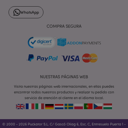
WhatsApp
form_key
1 d
Adobe Inc.
h
.www.puckator.es
COMPRA SEGURA
PHPSESSID
1 d
PHP.net
h
.www.puckator.es
NUESTRAS PÁGINAS WEB
Visita nuestras páginas web internacionales, en ellas puedes
encontrar todos nuestros productos y realizar tu pedido con
servicio de atención al cliente en el idioma local.
© 2000 - 2026 Puckator S.L. C/ Gascó Oliag 6, Esc. C, Entresuelo Puerta 1 -