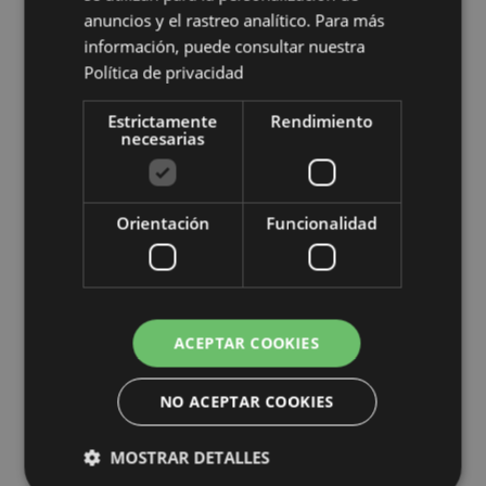
anuncios y el rastreo analítico. Para más
información, puede consultar nuestra
Información complementaria:
Política de privacidad
¿Quieres saber más acerca de los métodos de trabajo
de Puckator?
Encuentra todo lo que necesitas saber
Estrictamente
Rendimiento
en la
guía de compra del cliente.
necesarias
Características del Producto
Orientación
Funcionalidad
Más
Altura 10.5cm Largura 9cm Profundidade
Información
0.5cm
5055071504112
288
0.052000
ACEPTAR COOKIES
No
No
NO ACEPTAR COOKIES
No
Gato Pusheen
MOSTRAR DETALLES