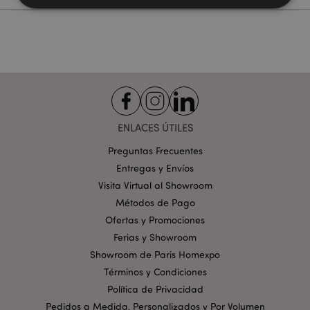
Estrictamente necesarias
Rendimiento
Orientación
Funcionalidad
Las cookies estrictamente necesarias permiten la
funcionalidad básica del sitio web, como el inicio de
sesión del usuario y la gestión de la cuenta. El sitio
web no puede funcionar correctamente sin las
cookies estrictamente necesarias.
ENLACES ÚTILES
Provider
/
Preguntas Frecuentes
Nombre
Venc
Dominio
Entregas y Envíos
_GRECAPTCHA
6 
Google LLC
Visita Virtual al Showroom
.google.com
Métodos de Pago
Ofertas y Promociones
Ferias y Showroom
Showroom de Paris Homexpo
Términos y Condiciones
Política de Privacidad
mage-cache-storage
1
Adobe Inc.
www.puckator.es
Pedidos a Medida, Personalizados y Por Volumen