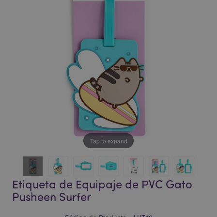
la
la
galería
galería
de
de
imágenes
imágenes
Tap to expand
Etiqueta de Equipaje de PVC Gato
Pusheen Surfer