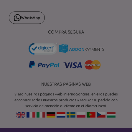
h
.www.puckator.es
WhatsApp
COMPRA SEGURA
NUESTRAS PÁGINAS WEB
Visita nuestras páginas web internacionales, en ellas puedes
encontrar todos nuestros productos y realizar tu pedido con
servicio de atención al cliente en el idioma local.
X-Magento-Vary
1 d
Adobe Inc.
h
www.puckator.es