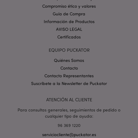
Política de privacidad de
Compromiso ético y valores
Google.
Guía de Compra
Información de Productos
AVISO LEGAL
Certificados
mage-cache-storage-section-
1
Adobe Inc.
invalidation
www.puckator.es
EQUIPO PUCKATOR
Quiénes Somos
Contacto
Contacto Representantes
Suscríbete a la Newsletter de Puckator
form_key
1 d
Adobe Inc.
h
.www.puckator.es
ATENCIÓN AL CLIENTE
Para consultas generales, seguimientos de pedido o
cualquier tipo de ayuda:
96 369 1220
serviciocliente@puckator.es
PHPSESSID
1 d
PHP.net