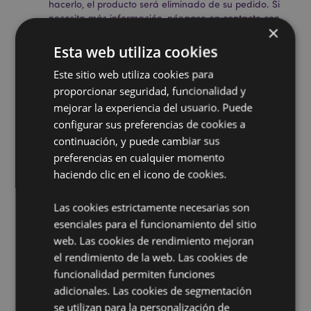
hacerlo, el producto será eliminado de su pedido. Si
necesita más información, póngase en contacto con
×
nuestro equipo de atención al cliente.
Territorios con licencia:
Islas Åland, Albania, Andorra,
Esta web utiliza cookies
Austria, Azerbaiyán, Azores (Portugal), Islas Baleares
Este sitio web utiliza cookies para
(España), Bielorrusia, Bélgica, Bermudas, Bosnia y
Herzegovina, Bulgaria, Islas Canarias (España), Ceuta
proporcionar seguridad, funcionalidad y
y Melilla, Chile, Córcega (Francia), Croacia, Chipre,
mejorar la experiencia del usuario. Puede
República Checa, Dinamarca, Estonia, Finlandia
configurar sus preferencias de cookies a
(continental), Francia (continental), Guayana Francesa,
continuación, y puede cambiar sus
Georgia, Alemania, Gibraltar, Grecia, Guadalupe,
preferencias en cualquier momento
Guernsey (Islas del Canal), Santa Sede (Estado de la
Ciudad del Vaticano), Hungría, Islandia, Irlanda, Isla
haciendo clic en el icono de cookies.
de Man (Reino Unido), Italia (continental), Jersey (Islas
del Canal), Kosovo, Letonia, Liechtenstein, Lituania,
Las cookies estrictamente necesarias son
Luxemburgo, Macedonia del Norte, Madeira
esenciales para el funcionamiento del sitio
(Portugal), Malta, Martinica, Mayotte, Moldavia,
web. Las cookies de rendimiento mejoran
Montenegro, Países Bajos, Noruega, Polonia, Portugal
(continental), Reunión, Rumanía, Rusia, San Martín
el rendimiento de la web. Las cookies de
(parte francesa), Serbia, Sicilia (Italia), Eslovaquia,
funcionalidad permiten funciones
Eslovenia, España (continental), Suecia, Suiza, Turquía,
adicionales. Las cookies de segmentación
Ucrania, Reino Unido (continental), Reino Unido
se utilizan para la personalización de
(Irlanda del Norte, Tierras Altas e Islas)