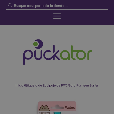
›
Inicio
Etiqueta de Equipaje de PVC Gato Pusheen Surfer
Saltar
Saltar
al
al
final
comienzo
de
de