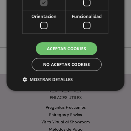
0.070000
No
Orientación
Funcionalidad
No
No
Goloka
ACEPTAR COOKIES
NO ACEPTAR COOKIES
MOSTRAR DETALLES
ENLACES ÚTILES
Estrictamente necesarias
Rendimiento
Preguntas Frecuentes
Orientación
Funcionalidad
Entregas y Envíos
Visita Virtual al Showroom
Las cookies estrictamente necesarias permiten la
funcionalidad básica del sitio web, como el inicio de
Métodos de Pago