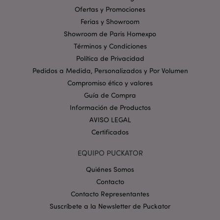
sesión del usuario y la gestión de la cuenta. El sitio
web no puede funcionar correctamente sin las
Ofertas y Promociones
cookies estrictamente necesarias.
Ferias y Showroom
Provider
/
Showroom de Paris Homexpo
Nombre
Venc
Dominio
Términos y Condiciones
_GRECAPTCHA
6 
Google LLC
Política de Privacidad
.google.com
Pedidos a Medida, Personalizados y Por Volumen
Compromiso ético y valores
Guía de Compra
Información de Productos
AVISO LEGAL
Certificados
mage-cache-storage
1
Adobe Inc.
www.puckator.es
EQUIPO PUCKATOR
Política de privacidad de
Google.
Quiénes Somos
Contacto
Contacto Representantes
Suscríbete a la Newsletter de Puckator
mage-cache-storage-section-
1
Adobe Inc.
invalidation
www.puckator.es