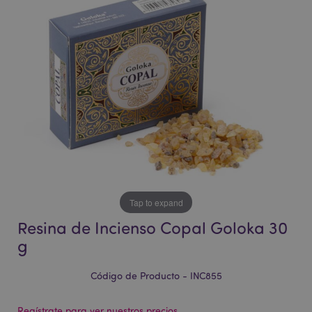
la
la
galería
galería
de
de
imágenes
imágenes
Tap to expand
Resina de Incienso Copal Goloka 30
g
Código de Producto - INC855
Regístrate para ver nuestros precios