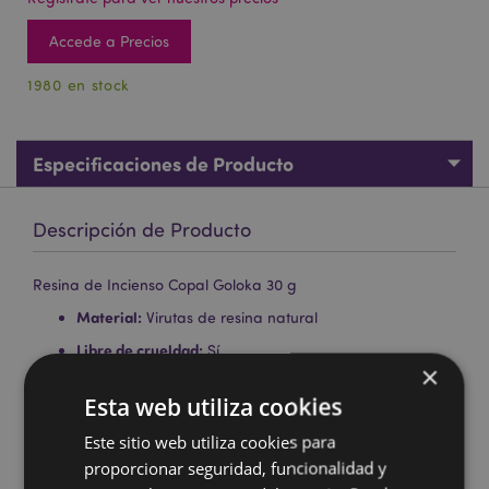
Accede a Precios
1980 en stock
Especificaciones de Producto
Descripción de Producto
Resina de Incienso Copal Goloka 30 g
Material:
Virutas de resina natural
Libre de crueldad:
Sí
×
Libre de trabajo infantil:
Sí
Esta web utiliza cookies
Información de seguridad:
Añadir una pequeña
cantidad de virutas de resina sobre carbón caliente o
Este sitio web utiliza cookies para
sobre una superficie metálica adecuada. Utilizar
proporcionar seguridad, funcionalidad y
siempre con un quemador apropiado. Mantener