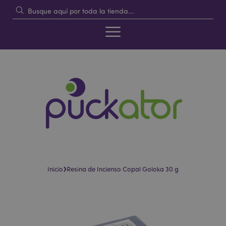
›
Inicio
Resina de Incienso Copal Goloka 30 g
Saltar
Saltar
al
al
final
comienzo
de
de