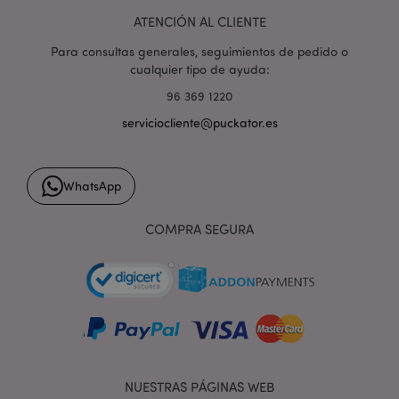
ATENCIÓN AL CLIENTE
Para consultas generales, seguimientos de pedido o
cualquier tipo de ayuda:
96 369 1220
serviciocliente@puckator.es
form_key
1 d
Adobe Inc.
h
.www.puckator.es
WhatsApp
COMPRA SEGURA
PHPSESSID
1 d
PHP.net
h
.www.puckator.es
NUESTRAS PÁGINAS WEB