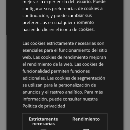
mejorar la experiencia del usuario. Puede
fuera del alcance de niños y mascotas. No apto para
configurar sus preferencias de cookies a
consumo interno.
continuación, y puede cambiar sus
preferencias en cualquier momento
Información complementaria:
haciendo clic en el icono de cookies.
¿Quieres saber más acerca de los métodos de trabajo
de Puckator?
Encuentra todo lo que necesitas saber
Las cookies estrictamente necesarias son
en la
guía de compra del cliente.
esenciales para el funcionamiento del sitio
web. Las cookies de rendimiento mejoran
el rendimiento de la web. Las cookies de
funcionalidad permiten funciones
adicionales. Las cookies de segmentación
se utilizan para la personalización de
anuncios y el rastreo analítico. Para más
Características del Producto
información, puede consultar nuestra
Más
Altura 9.5cm Largura 12cm Profundidade
Política de privacidad
Información
2.2cm
8906051435643
Estrictamente
Rendimiento
necesarias
360