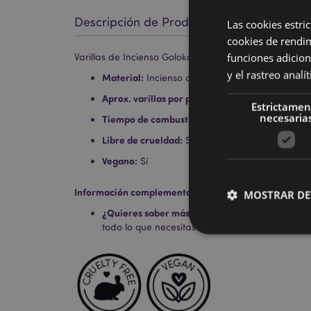
Descripción de Producto
Las cookies estri
cookies de rendi
Varillas de Incienso Goloka Organika de Copal y Mir
funciones adicion
y el rastreo anal
Material:
Incienso de alta calidad enrollado a
Aprox. varillas por paquete:
12
Estrictamen
necesaria
Tiempo de combustión aprox.:
30 minutos
Libre de crueldad:
Sí
Vegano:
Sí
Información complementaria:
MOSTRAR DE
¿Quieres saber más acerca de los métodos de t
todo lo que necesitas saber en la
guía de compr
Las cookies estrictam
gestión de la cuenta.