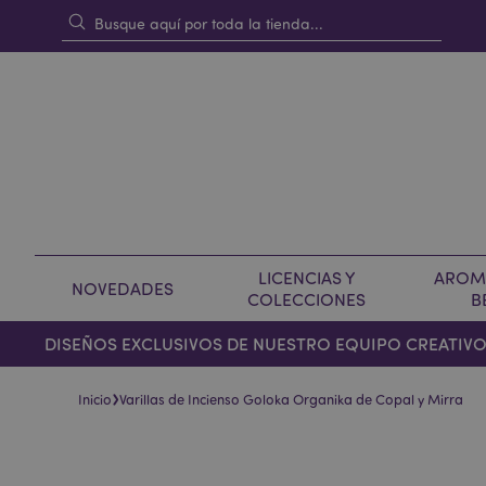
LICENCIAS Y
AROMA
NOVEDADES
COLECCIONES
B
DISEÑOS EXCLUSIVOS DE NUESTRO EQUIPO CREATIV
›
Inicio
Varillas de Incienso Goloka Organika de Copal y Mirra
Saltar
Saltar
al
al
final
comienzo