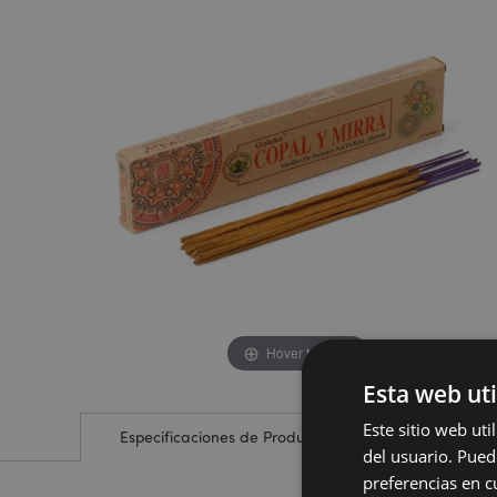
de
de
la
la
galería
galería
de
de
imágenes
imágenes
Hover to zoom
Esta web uti
Este sitio web ut
Especificaciones de Producto
del usuario. Pued
preferencias en c