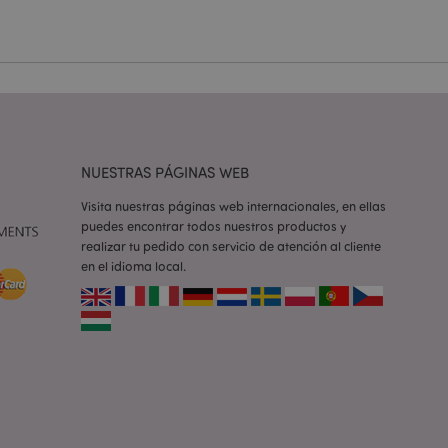
e una cookie
ando se ejecuta
 análisis de riesgo.
ilitar el
 contenido en el
inas se carguen más
NUESTRAS PÁGINAS WEB
ilitar el
 contenido en el
Visita nuestras páginas web internacionales, en ellas
inas se carguen más
puedes encontrar todos nuestros productos y
realizar tu pedido con servicio de atención al cliente
ilitar el
en el idioma local.
 contenido en el
inas se carguen más
iones basadas en el
ntificador de
iliza para mantener
suario.
generado al azar,
e ser específico del
o es mantener un
para un usuario