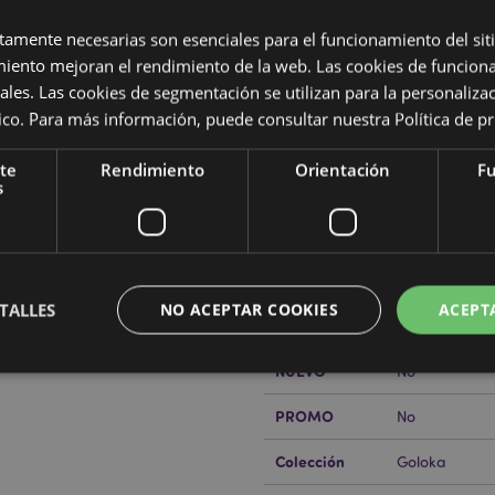
Características del Produ
ctamente necesarias son esenciales para el funcionamiento del sit
miento mejoran el rendimiento de la web. Las cookies de funcion
Más
Dimensiones
Altura Paque
Información
ra
ales. Las cookies de segmentación se utilizan para la personaliza
Longitud del 
ítico. Para más información, puede consultar nuestra
Política de p
 mano, resinas y material vegetal
Código de
89043678144
barras
te
Rendimiento
Orientación
Fu
s
Cantidad de
600
cartón
Peso (kg)
0.034000
TALLES
NO ACEPTAR COOKIES
ACEPT
REBAJADO
No
rabajo de Puckator?
Encuentra
a del cliente.
NUEVO
No
PROMO
No
Estrictamente necesarias
Rendimiento
Orientación
Funcionalidad
ente necesarias permiten la funcionalidad básica del sitio web, como el inicio de sesión
Colección
Goloka
 El sitio web no puede funcionar correctamente sin las cookies estrictamente necesarias