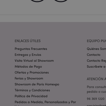
Nombre
_GRECAPTCHA
mage-cache-storag
ENLACES ÚTILES
EQUIPO PU
mage-cache-storage
invalidation
Preguntas Frecuentes
Quiénes So
Entregas y Envíos
Contacto
Visita Virtual al Showroom
Contacto Re
form_key
Métodos de Pago
Suscríbete a
Ofertas y Promociones
PHPSESSID
Ferias y Showroom
ATENCIÓN A
Showroom de Paris Homexpo
Para consult
Términos y Condiciones
pedido o cua
Política de Privacidad
96 369 1220
Pedidos a Medida, Personalizados y Por
servicioclie