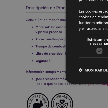
Descripción de Producto
Las cookies estri
cookies de rendi
Goloka Set de Manifestación Paz y Armonía con Sán
funciones adicion
Material:
Incienso de alta calidad enrollado a 
y el rastreo anal
y piedra preciosa
Aprox. varillas por paquete:
10
Estrictamen
necesaria
Tiempo de combustión aprox.:
30 minutos
Libre de crueldad:
Sí
Vegano:
Sí
MOSTRAR DE
Información complementaria:
¿Quieres saber más acerca de los métodos de t
todo lo que necesitas saber en la
guía de compr
Las cookies estrictam
gestión de la cuenta.