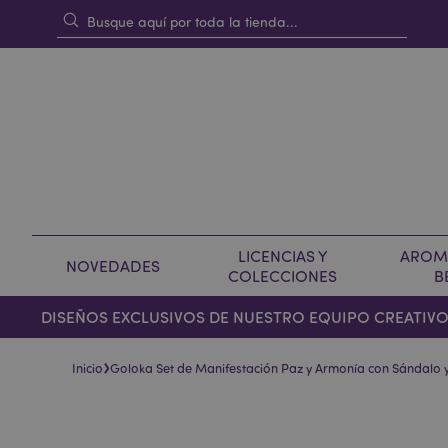
LICENCIAS Y
AROMA
NOVEDADES
COLECCIONES
B
DISEÑOS EXCLUSIVOS DE NUESTRO EQUIPO CREATIV
›
Inicio
Goloka Set de Manifestación Paz y Armonía con Sándalo 
Saltar
Saltar
al
al
final
comienzo