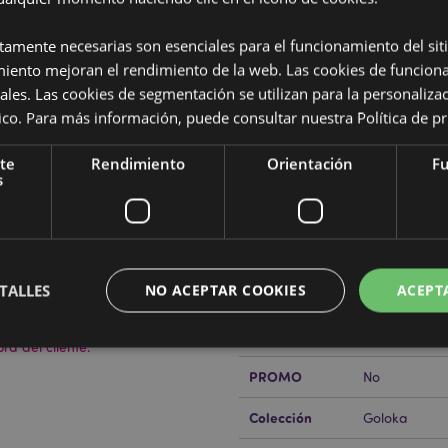
Características del Produ
ctamente necesarias son esenciales para el funcionamiento del sit
Más
miento mejoran el rendimiento de la web. Las cookies de funcion
Dimensiones
Altura Paque
Información
dalo y Cuarzo
del Incienso
ales. Las cookies de segmentación se utilizan para la personaliza
mano, resinas, material vegetal
ítico. Para más información, puede consultar nuestra
Política de p
Código de
89043678177
barras
te
Rendimiento
Orientación
Fu
s
Cantidad de
288
cartón
Peso (kg)
0.062000
TALLES
NO ACEPTAR COOKIES
ACEPT
REBAJADO
No
rabajo de Puckator?
Encuentra
NUEVO
No
a del cliente.
PROMO
No
Estrictamente necesarias
Rendimiento
Orientación
Funcionalidad
Colección
Goloka
ente necesarias permiten la funcionalidad básica del sitio web, como el inicio de sesión
 El sitio web no puede funcionar correctamente sin las cookies estrictamente necesarias