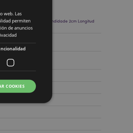
cto
io web. Las
alidad permiten
te 28cm Largura 5cm Profundidade 2cm Longitud
 24cm
ción de anuncios
rivacidad
95
ncionalidad
AR COOKIES
 del usuario y la
.