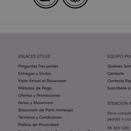
Nombre
_GRECAPTCHA
mage-cache-storag
ENLACES ÚTILES
EQUIPO PU
mage-cache-storage
invalidation
Preguntas Frecuentes
Quiénes So
Entregas y Envíos
Contacto
form_key
Visita Virtual al Showroom
Contacto Re
Métodos de Pago
Suscríbete a
Ofertas y Promociones
PHPSESSID
Ferias y Showroom
ATENCIÓN A
Showroom de Paris Homexpo
Para consult
Términos y Condiciones
pedido o cua
Política de Privacidad
96 369 1220