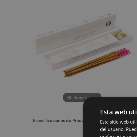
de
de
la
la
galería
galería
de
de
imágenes
imágenes
Hover to zoom
Esta web uti
Especificaciones de Producto
Este sitio web ut
del usuario. Pued
preferencias en c