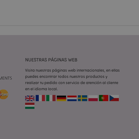
e una cookie
ando se ejecuta
 análisis de riesgo.
ilitar el
 contenido en el
inas se carguen más
NUESTRAS PÁGINAS WEB
ilitar el
 contenido en el
inas se carguen más
Visita nuestras páginas web internacionales, en ellas
puedes encontrar todos nuestros productos y
realizar tu pedido con servicio de atención al cliente
ilitar el
 contenido en el
en el idioma local.
inas se carguen más
iones basadas en el
ntificador de
iliza para mantener
suario.
generado al azar,
e ser específico del
o es mantener un
para un usuario