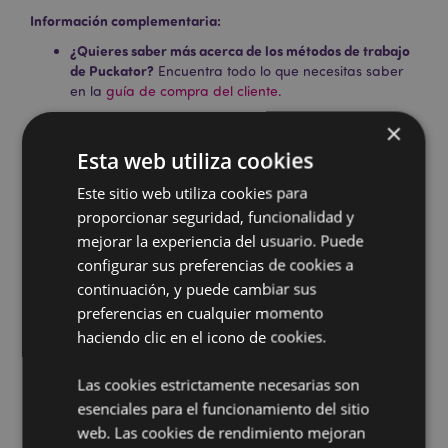
Información complementaria:
¿Quieres saber más acerca de los métodos de trabajo
de Puckator?
Encuentra todo lo que necesitas saber
en la
guía de compra del cliente.
×
Esta web utiliza cookies
Este sitio web utiliza cookies para
proporcionar seguridad, funcionalidad y
mejorar la experiencia del usuario. Puede
configurar sus preferencias de cookies a
Características del Producto
continuación, y puede cambiar sus
Más
Altura 3cm Aprox 12 conos Por paquete
preferencias en cualquier momento
Información
individual
haciendo clic en el icono de cookies.
5028691381531
288
Las cookies estrictamente necesarias son
0.056000
esenciales para el funcionamiento del sitio
No
web. Las cookies de rendimiento mejoran