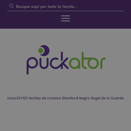
›
Inicio
37153 Varillas de Incienso Stamford Negro Ángel de la Guarda
Saltar
Saltar
al
al
final
comienzo
de
de