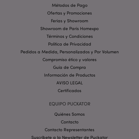
Métodos de Pago
Ofertas y Promociones
mage-cache-storage
1
Adobe Inc.
Ferias y Showroom
www.puckator.es
Showroom de Paris Homexpo
Política de privacidad de
Términos y Condiciones
Google.
Política de Privacidad
Pedidos a Medida, Personalizados y Por Volumen
Compromiso ético y valores
Guía de Compra
mage-cache-storage-section-
1
Adobe Inc.
invalidation
www.puckator.es
Información de Productos
AVISO LEGAL
Certificados
EQUIPO PUCKATOR
Quiénes Somos
form_key
1 d
Adobe Inc.
h
.www.puckator.es
Contacto
Contacto Representantes
Suscríbete a la Newsletter de Puckator