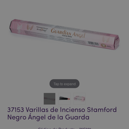
la
la
galería
galería
de
de
imágenes
imágenes
Tap to expand
37153 Varillas de Incienso Stamford
Negro Ángel de la Guarda