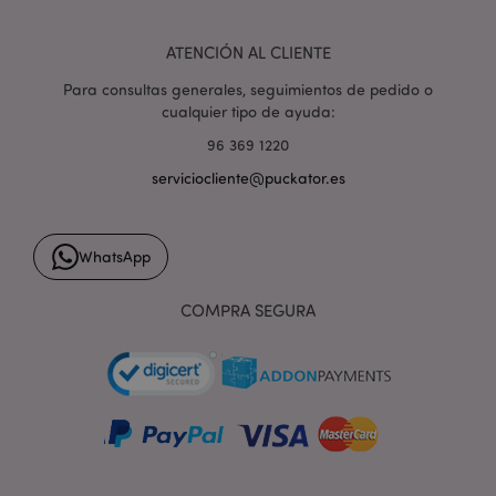
ATENCIÓN AL CLIENTE
Para consultas generales, seguimientos de pedido o
PHPSESSID
1 d
PHP.net
h
.www.puckator.es
cualquier tipo de ayuda:
96 369 1220
serviciocliente@puckator.es
WhatsApp
COMPRA SEGURA