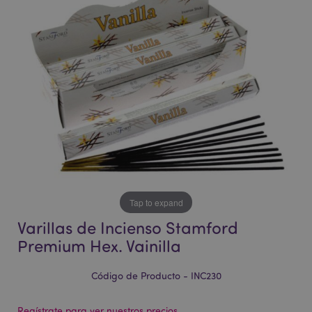
la
la
galería
galería
de
de
imágenes
imágenes
Tap to expand
Varillas de Incienso Stamford
Premium Hex. Vainilla
Código de Producto - INC230
Regístrate para ver nuestros precios