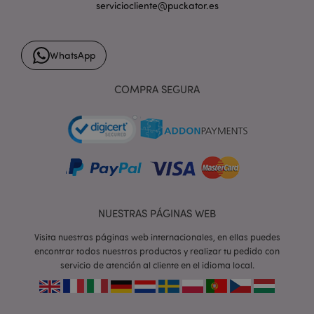
PHPSESSID
1 d
PHP.net
serviciocliente@puckator.es
h
.www.puckator.es
WhatsApp
COMPRA SEGURA
NUESTRAS PÁGINAS WEB
Visita nuestras páginas web internacionales, en ellas puedes
encontrar todos nuestros productos y realizar tu pedido con
servicio de atención al cliente en el idioma local.
X-Magento-Vary
1 d
Adobe Inc.
h
www.puckator.es