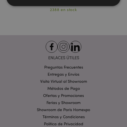
2388 en stock
Estrictamente necesarias
Rendimiento
Orientación
Funcionalidad
Las cookies estrictamente necesarias permiten la
funcionalidad básica del sitio web, como el inicio de
sesión del usuario y la gestión de la cuenta. El sitio
web no puede funcionar correctamente sin las
cookies estrictamente necesarias.
ENLACES ÚTILES
Provider
/
Nombre
Venc
Preguntas Frecuentes
Dominio
Entregas y Envíos
_GRECAPTCHA
6 
Google LLC
.google.com
Visita Virtual al Showroom
Métodos de Pago
Ofertas y Promociones
Ferias y Showroom
Showroom de Paris Homexpo
Términos y Condiciones
mage-cache-storage
1
Política de Privacidad
Adobe Inc.