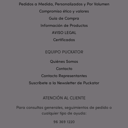
www.puckator.es
Pedidos a Medida, Personalizados y Por Volumen
Política de privacidad de
Compromiso ético y valores
Google.
Guía de Compra
Información de Productos
AVISO LEGAL
Certificados
mage-cache-storage-section-
1
Adobe Inc.
invalidation
www.puckator.es
EQUIPO PUCKATOR
Quiénes Somos
Contacto
Contacto Representantes
Suscríbete a la Newsletter de Puckator
form_key
1 d
Adobe Inc.
h
.www.puckator.es
ATENCIÓN AL CLIENTE
Para consultas generales, seguimientos de pedido o
cualquier tipo de ayuda:
96 369 1220