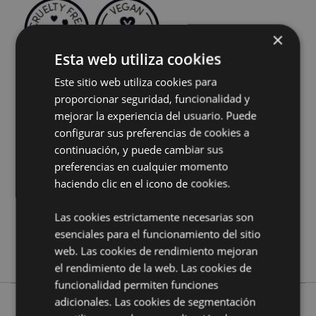
×
Esta web utiliza cookies
Este sitio web utiliza cookies para
Características del Producto
proporcionar seguridad, funcionalidad y
mejorar la experiencia del usuario. Puede
Más
Largo paquete 24cm
Información
configurar sus preferencias de cookies a
5028691381210
continuación, y puede cambiar sus
288
preferencias en cualquier momento
0.054000
haciendo clic en el icono de cookies.
No
No
Las cookies estrictamente necesarias son
No
esenciales para el funcionamiento del sitio
web. Las cookies de rendimiento mejoran
Stamford
el rendimiento de la web. Las cookies de
funcionalidad permiten funciones
adicionales. Las cookies de segmentación