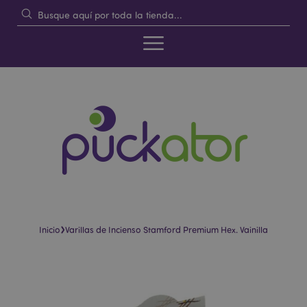
›
Inicio
Varillas de Incienso Stamford Premium Hex. Vainilla
Saltar
Saltar
al
al
final
comienzo
de
de