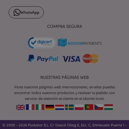
WhatsApp
form_key
1 d
Adobe Inc.
h
.www.puckator.es
COMPRA SEGURA
PHPSESSID
1 d
PHP.net
h
.www.puckator.es
NUESTRAS PÁGINAS WEB
Visita nuestras páginas web internacionales, en ellas puedes
encontrar todos nuestros productos y realizar tu pedido con
servicio de atención al cliente en el idioma local.
© 2000 - 2026 Puckator S.L. C/ Gascó Oliag 6, Esc. C, Entresuelo Puerta 1 -