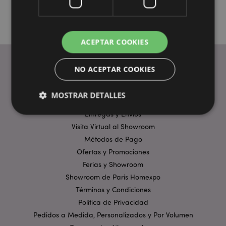
ACEPTAR COOKIES
NO ACEPTAR COOKIES
ENLACES ÚTILES
MOSTRAR DETALLES
Preguntas Frecuentes
Entregas y Envíos
Visita Virtual al Showroom
Estrictamente necesarias
Rendimiento
Métodos de Pago
Orientación
Funcionalidad
Ofertas y Promociones
Ferias y Showroom
Las cookies estrictamente necesarias permiten la
funcionalidad básica del sitio web, como el inicio de
Showroom de Paris Homexpo
sesión del usuario y la gestión de la cuenta. El sitio
Términos y Condiciones
web no puede funcionar correctamente sin las
cookies estrictamente necesarias.
Política de Privacidad
Pedidos a Medida, Personalizados y Por Volumen
Provider
/
Nombre
Venc
Dominio