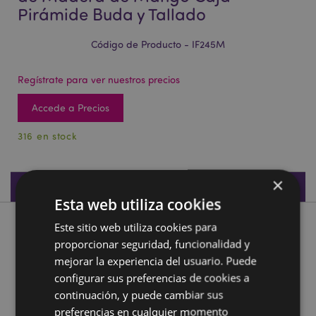
Pirámide Buda y Tallado
Código de Producto - IF245M
Regístrate para ver nuestros precios
Accede a Precios
316 en stock
×
Especificaciones de Producto
Esta web utiliza cookies
Este sitio web utiliza cookies para
Descripción de Producto
proporcionar seguridad, funcionalidad y
mejorar la experiencia del usuario. Puede
Quemador de Incienso para Conos de Madera de Mango
configurar sus preferencias de cookies a
Caja Pirámide Buda y Tallado
continuación, y puede cambiar sus
Material:
Madera de Mango y Metal
preferencias en cualquier momento