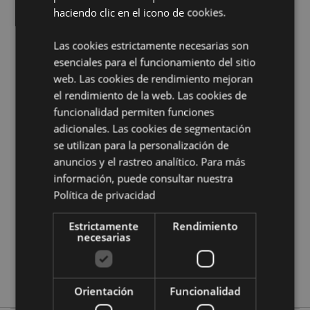
Para usar con:
Conos de Incienso
haciendo clic en el icono de cookies.
Información complementaria:
Las cookies estrictamente necesarias son
¿Quieres saber más acerca de los métodos de trabajo
esenciales para el funcionamiento del sitio
de Puckator?
Encuentra todo lo que necesitas saber
web. Las cookies de rendimiento mejoran
en la
guía de compra del cliente.
el rendimiento de la web. Las cookies de
funcionalidad permiten funciones
adicionales. Las cookies de segmentación
Características del Producto
se utilizan para la personalización de
Más
Altura 12.5cm Largura 10cm Profundidade
anuncios y el rastreo analítico. Para más
Información
10cm
información, puede consultar nuestra
5055071793691
Política de privacidad
80
0.172000
Estrictamente
Rendimiento
necesarias
Sí
No
No
Orientación
Funcionalidad