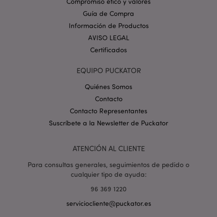
Compromiso ético y valores
_GRECAPTCHA
6 
Google LLC
Guía de Compra
.google.com
Información de Productos
AVISO LEGAL
Certificados
EQUIPO PUCKATOR
Quiénes Somos
mage-cache-storage
1
Adobe Inc.
Contacto
www.puckator.es
Contacto Representantes
Política de privacidad de
Google.
Suscríbete a la Newsletter de Puckator
ATENCIÓN AL CLIENTE
Para consultas generales, seguimientos de pedido o
mage-cache-storage-section-
1
Adobe Inc.
cualquier tipo de ayuda:
invalidation
www.puckator.es
96 369 1220
serviciocliente@puckator.es