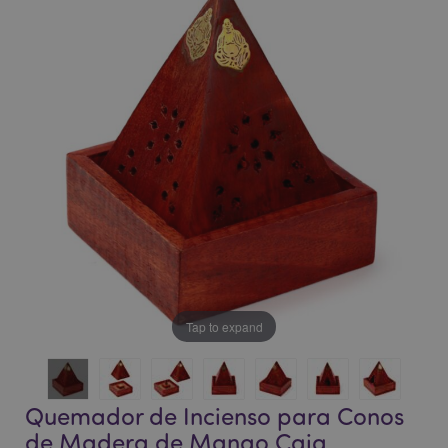
final
comienzo
de
de
la
la
galería
galería
de
de
imágenes
imágenes
Tap to expand
Quemador de Incienso para Conos
de Madera de Mango Caja