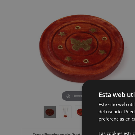
de
de
la
la
galería
galería
de
de
imágenes
imágenes
Esta web uti
Hover to zoom
Este sitio web ut
del usuario. Pued
preferencias en c
Las cookies estri
Especificaciones de Producto