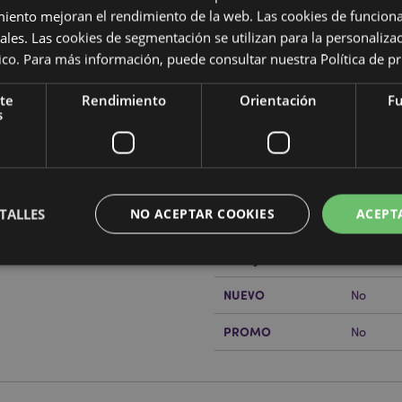
miento mejoran el rendimiento de la web. Las cookies de funcion
ales. Las cookies de segmentación se utilizan para la personaliza
ítico. Para más información, puede consultar nuestra
Política de p
Características del Produ
te
Rendimiento
Orientación
Fu
Más
Dimensiones
Altura 1
s
Información
ngo Mariposa
Código de barras
5055071
Cantidad de cartón
400
TALLES
NO ACEPTAR COOKIES
ACEPT
Peso (kg)
0.03300
rabajo de Puckator?
Encuentra
REBAJADO
Sí
a del cliente.
NUEVO
No
Estrictamente necesarias
Rendimiento
Orientación
Funcionalidad
PROMO
No
ente necesarias permiten la funcionalidad básica del sitio web, como el inicio de sesión
 El sitio web no puede funcionar correctamente sin las cookies estrictamente necesarias
Provider
/
Vencimiento
Descripción
Dominio