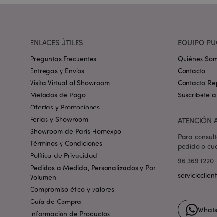
_GRECAPTCHA
mage-cache-storag
ENLACES ÚTILES
EQUIPO PU
Preguntas Frecuentes
Quiénes So
mage-cache-storage
Entregas y Envíos
Contacto
invalidation
Visita Virtual al Showroom
Contacto Re
Métodos de Pago
Suscríbete a
form_key
Ofertas y Promociones
Ferias y Showroom
ATENCIÓN A
Showroom de Paris Homexpo
Para consult
PHPSESSID
Términos y Condiciones
pedido o cua
Política de Privacidad
96 369 1220
Pedidos a Medida, Personalizados y Por
servicioclie
Volumen
Compromiso ético y valores
Guía de Compra
X-Magento-Vary
What
Información de Productos