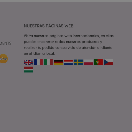
e una cookie
ando se ejecuta
 análisis de riesgo.
ilitar el
NUESTRAS PÁGINAS WEB
 contenido en el
inas se carguen más
Visita nuestras páginas web internacionales, en ellas
puedes encontrar todos nuestros productos y
ilitar el
 contenido en el
realizar tu pedido con servicio de atención al cliente
inas se carguen más
en el idioma local.
ilitar el
 contenido en el
inas se carguen más
iones basadas en el
ntificador de
iliza para mantener
suario.
generado al azar,
e ser específico del
o es mantener un
para un usuario
la cookie X-
 que se ha cambiado