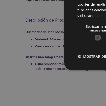
cookies de rendi
funciones adicion
y el rastreo anal
Descripción de Producto
Estrictamen
necesaria
Quemador de Incienso Redondo de Madera de Ma
Material:
Madera de Mango y Metal
Para usar con:
Varillas y Conos de Incienso
MOSTRAR DE
Información complementaria:
¿Quieres saber más acerca de los métodos de t
todo lo que necesitas saber en la
guía de compr
Las cookies estrictam
gestión de la cuenta.
Nombre