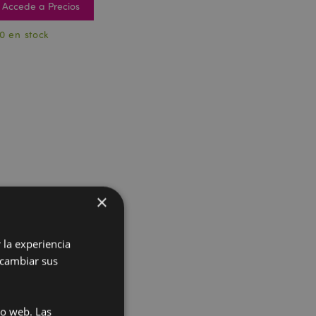
Accede a Precios
0 en stock
×
 la experiencia
 cambiar sus
io web. Las