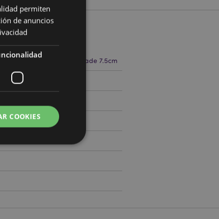
alidad permiten
ción de anuncios
rivacidad
cto
ncionalidad
cm Largura 7.5cm Profundidade 7.5cm
793448
AR COOKIES
0
 del usuario y la
.