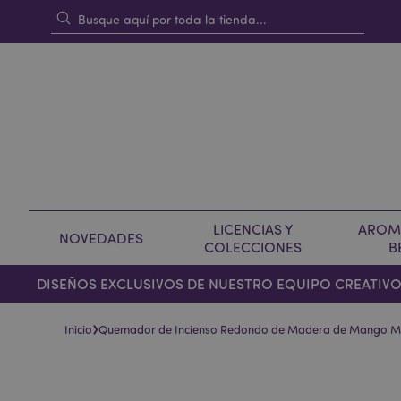
LICENCIAS Y
AROMA
NOVEDADES
COLECCIONES
B
DISEÑOS EXCLUSIVOS DE NUESTRO EQUIPO CREATIV
›
Inicio
Quemador de Incienso Redondo de Madera de Mango M
Saltar
Saltar
al
al
final
comienzo