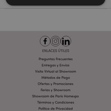
Estrictamente necesarias
Rendimiento
Orientación
Funcionalidad
Las cookies estrictamente necesarias permiten la
funcionalidad básica del sitio web, como el inicio de
sesión del usuario y la gestión de la cuenta. El sitio
web no puede funcionar correctamente sin las
cookies estrictamente necesarias.
ENLACES ÚTILES
Provider
/
Nombre
Venc
Preguntas Frecuentes
Dominio
Entregas y Envíos
_GRECAPTCHA
6 
Google LLC
.google.com
Visita Virtual al Showroom
Métodos de Pago
Ofertas y Promociones
Ferias y Showroom
Showroom de Paris Homexpo
Términos y Condiciones
mage-cache-storage
1
Política de Privacidad
Adobe Inc.