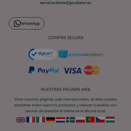
PHPSESSID
1 d
PHP.net
serviciocliente@puckator.es
h
.www.puckator.es
WhatsApp
COMPRA SEGURA
NUESTRAS PÁGINAS WEB
Visita nuestras páginas web internacionales, en ellas puedes
encontrar todos nuestros productos y realizar tu pedido con
servicio de atención al cliente en el idioma local.
X-Magento-Vary
1 d
Adobe Inc.
h
www.puckator.es