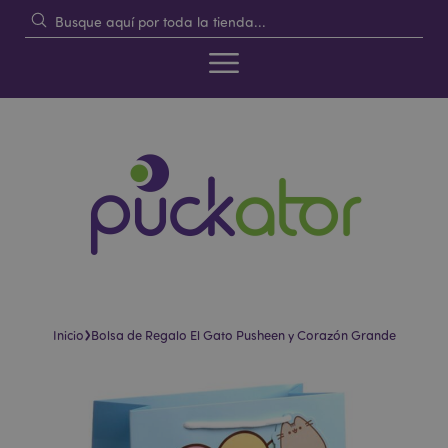
›
Inicio
Bolsa de Regalo El Gato Pusheen y Corazón Grande
Saltar
Saltar
al
al
final
comienzo
de
de