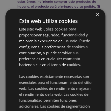
estas áreas, no intente comprar este producto; de
hacerlo, el producto será eliminado de su pedido. Si
necesita más información, póngase en contacto con
×
nuestro equipo de atención al cliente.
Esta web utiliza cookies
Territorios con licencia:
Islas Åland, Albania, Andorra,
Austria, Azerbaiyán, Azores (Portugal), Islas Baleares
Este sitio web utiliza cookies para
(España), Bielorrusia, Bélgica, Bermudas, Bosnia y
proporcionar seguridad, funcionalidad y
Herzegovina, Bulgaria, Islas Canarias (España), Ceuta
mejorar la experiencia del usuario. Puede
y Melilla, Chile, Córcega (Francia), Croacia, Chipre,
República Checa, Dinamarca, Estonia, Finlandia
configurar sus preferencias de cookies a
(continental), Francia (continental), Guayana Francesa,
continuación, y puede cambiar sus
Georgia, Alemania, Gibraltar, Grecia, Guadalupe,
preferencias en cualquier momento
Guernsey (Islas del Canal), Santa Sede (Estado de la
haciendo clic en el icono de cookies.
Ciudad del Vaticano), Hungría, Islandia, Irlanda, Isla
de Man (Reino Unido), Italia (continental), Jersey (Islas
del Canal), Kosovo, Letonia, Liechtenstein, Lituania,
Las cookies estrictamente necesarias son
Luxemburgo, Macedonia del Norte, Madeira
esenciales para el funcionamiento del sitio
(Portugal), Malta, Martinica, Mayotte, Moldavia,
web. Las cookies de rendimiento mejoran
Montenegro, Países Bajos, Noruega, Polonia, Portugal
el rendimiento de la web. Las cookies de
(continental), Reunión, Rumanía, Rusia, San Martín
funcionalidad permiten funciones
(parte francesa), Serbia, Sicilia (Italia), Eslovaquia,
Eslovenia, España (continental), Suecia, Suiza, Turquía,
adicionales. Las cookies de segmentación
Ucrania, Reino Unido (continental), Reino Unido