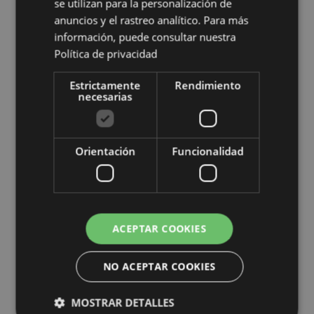
se utilizan para la personalización de
(Irlanda del Norte, Tierras Altas e Islas)
anuncios y el rastreo analítico. Para más
información, puede consultar nuestra
Información complementaria:
Política de privacidad
¿Quieres saber más acerca de los métodos de trabajo
de Puckator?
Encuentra todo lo que necesitas saber
Estrictamente
Rendimiento
en la
guía de compra del cliente.
necesarias
Características del Producto
Orientación
Funcionalidad
Más
Altura 33cm Largura 26cm Profundidade
Información
12cm
5055071795664
144
ACEPTAR COOKIES
0.091000
No
NO ACEPTAR COOKIES
No
No
MOSTRAR DETALLES
Gato Pusheen