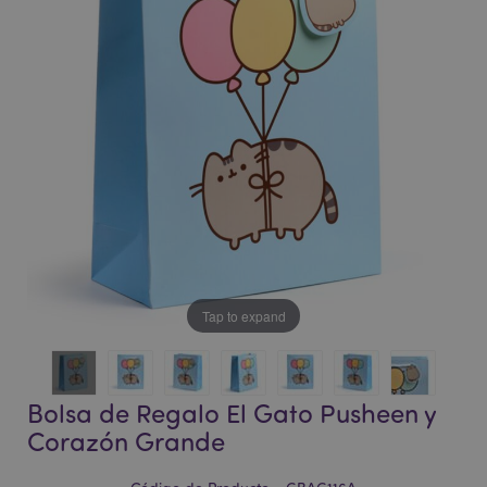
la
la
galería
galería
de
de
imágenes
imágenes
Tap to expand
Bolsa de Regalo El Gato Pusheen y
Corazón Grande