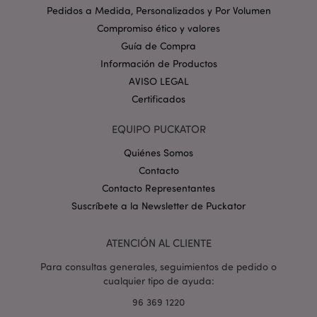
www.puckator.es
Pedidos a Medida, Personalizados y Por Volumen
Política de privacidad de
Compromiso ético y valores
Google.
Guía de Compra
Información de Productos
AVISO LEGAL
Certificados
mage-cache-storage-section-
1
Adobe Inc.
invalidation
www.puckator.es
EQUIPO PUCKATOR
Quiénes Somos
Contacto
Contacto Representantes
Suscríbete a la Newsletter de Puckator
form_key
1 d
Adobe Inc.
h
.www.puckator.es
ATENCIÓN AL CLIENTE
Para consultas generales, seguimientos de pedido o
cualquier tipo de ayuda:
96 369 1220