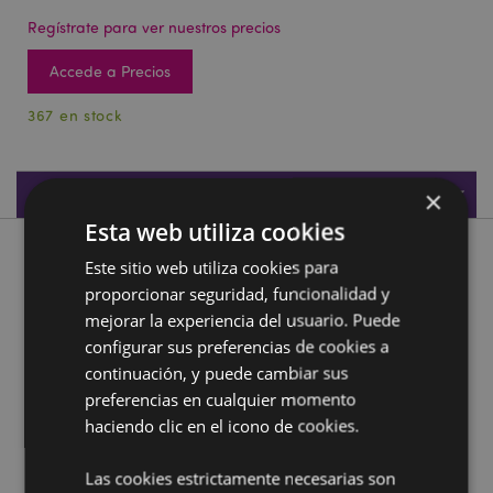
Regístrate para ver nuestros precios
Accede a Precios
367 en stock
Especificaciones de Producto
×
Esta web utiliza cookies
Descripción de Producto
Este sitio web utiliza cookies para
proporcionar seguridad, funcionalidad y
Figura Egipto Bote Egipcio Dorado
mejorar la experiencia del usuario. Puede
configurar sus preferencias de cookies a
Material:
Resina
continuación, y puede cambiar sus
preferencias en cualquier momento
Información complementaria:
haciendo clic en el icono de cookies.
¿Quieres saber más acerca de los métodos de trabajo
de Puckator?
Encuentra todo lo que necesitas saber
en la
guía de compra del cliente.
Las cookies estrictamente necesarias son