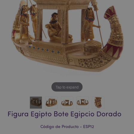
la
la
galería
galería
de
de
imágenes
imágenes
Tap to expand
Figura Egipto Bote Egipcio Dorado
Código de Producto - ESP12