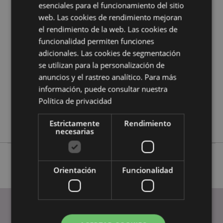
esenciales para el funcionamiento del sitio
web. Las cookies de rendimiento mejoran
Características del Producto
el rendimiento de la web. Las cookies de
Más
Altura 10cm Largo 19cm Ancho 6.5cm
funcionalidad permiten funciones
Información
adicionales. Las cookies de segmentación
5055071656675
se utilizan para la personalización de
18
anuncios y el rastreo analítico. Para más
0.451000
información, puede consultar nuestra
No
Política de privacidad
No
No
Estrictamente
Rendimiento
necesarias
Orientación
Funcionalidad