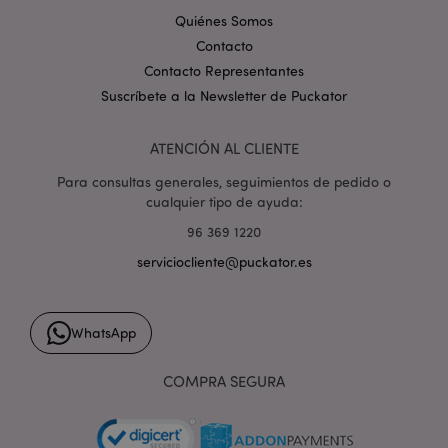
Quiénes Somos
Contacto
Contacto Representantes
Suscríbete a la Newsletter de Puckator
mage-cache-storage
1
Adobe Inc.
www.puckator.es
ATENCIÓN AL CLIENTE
Política de privacidad de
Google.
Para consultas generales, seguimientos de pedido o
cualquier tipo de ayuda:
96 369 1220
serviciocliente@puckator.es
mage-cache-storage-section-
1
Adobe Inc.
invalidation
www.puckator.es
WhatsApp
COMPRA SEGURA
form_key
1 d
Adobe Inc.
h
.www.puckator.es