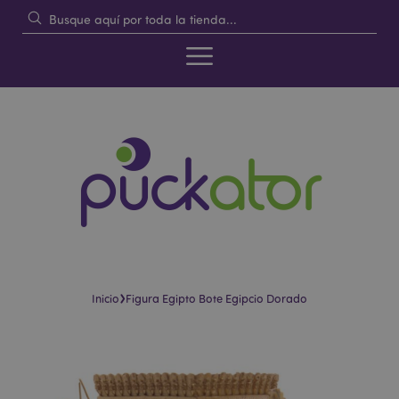
›
Inicio
Figura Egipto Bote Egipcio Dorado
Saltar
Saltar
al
al
final
comienzo
de
de