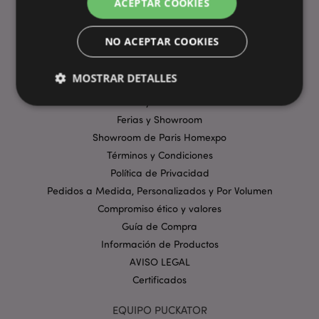
ACEPTAR COOKIES
ENLACES ÚTILES
Preguntas Frecuentes
NO ACEPTAR COOKIES
Entregas y Envíos
Visita Virtual al Showroom
MOSTRAR DETALLES
Métodos de Pago
Ofertas y Promociones
Ferias y Showroom
Estrictamente necesarias
Rendimiento
Showroom de Paris Homexpo
Términos y Condiciones
Orientación
Funcionalidad
Política de Privacidad
Las cookies estrictamente necesarias permiten la
Pedidos a Medida, Personalizados y Por Volumen
funcionalidad básica del sitio web, como el inicio de
sesión del usuario y la gestión de la cuenta. El sitio
Compromiso ético y valores
web no puede funcionar correctamente sin las
Guía de Compra
cookies estrictamente necesarias.
Información de Productos
Provider
/
Nombre
Venc
Dominio
AVISO LEGAL
Certificados
_GRECAPTCHA
6 
Google LLC
.google.com
EQUIPO PUCKATOR