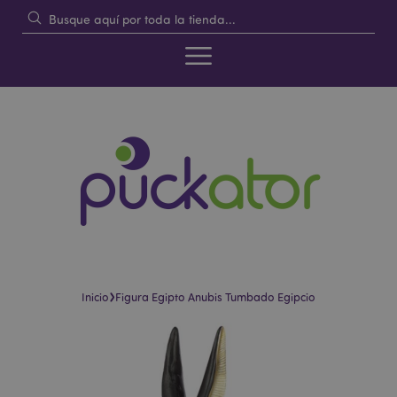
›
Inicio
Figura Egipto Anubis Tumbado Egipcio
Saltar
Saltar
al
al
final
comienzo
de
de