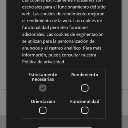
en la
guía de compra del cliente.
esenciales para el funcionamiento del sitio
web. Las cookies de rendimiento mejoran
el rendimiento de la web. Las cookies de
Características del Producto
funcionalidad permiten funciones
Más
Longitud 20cm
adicionales. Las cookies de segmentación
Información
5055071561009
se utilizan para la personalización de
12
anuncios y el rastreo analítico. Para más
0.624000
información, puede consultar nuestra
No
Política de privacidad
No
Estrictamente
Rendimiento
No
necesarias
Orientación
Funcionalidad