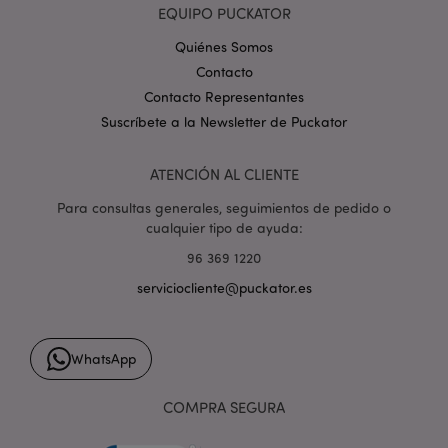
EQUIPO PUCKATOR
Quiénes Somos
Contacto
Contacto Representantes
Suscríbete a la Newsletter de Puckator
mage-cache-storage
1
Adobe Inc.
www.puckator.es
Política de privacidad de
ATENCIÓN AL CLIENTE
Google.
Para consultas generales, seguimientos de pedido o
cualquier tipo de ayuda:
96 369 1220
mage-cache-storage-section-
1
Adobe Inc.
serviciocliente@puckator.es
invalidation
www.puckator.es
WhatsApp
COMPRA SEGURA
form_key
1 d
Adobe Inc.