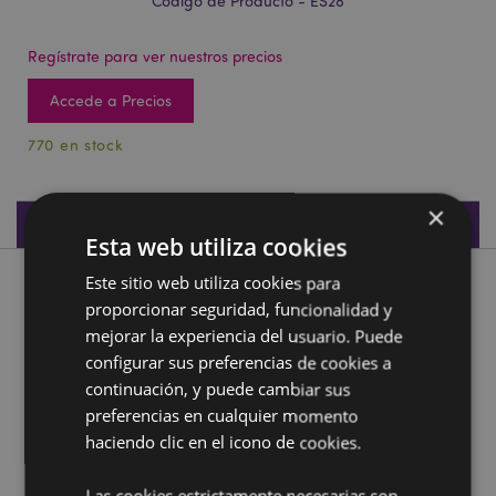
Código de Producto - ES28
Regístrate para ver nuestros precios
Accede a Precios
770 en stock
×
Especificaciones de Producto
Esta web utiliza cookies
Este sitio web utiliza cookies para
Descripción de Producto
proporcionar seguridad, funcionalidad y
mejorar la experiencia del usuario. Puede
Figura Egipto Anubis Tumbado Egipcio
configurar sus preferencias de cookies a
Material:
Resina
continuación, y puede cambiar sus
preferencias en cualquier momento
Información complementaria:
haciendo clic en el icono de cookies.
¿Quieres saber más acerca de los métodos de trabajo
de Puckator?
Encuentra todo lo que necesitas saber
Las cookies estrictamente necesarias son