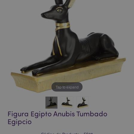
la
la
galería
galería
de
de
imágenes
imágenes
Tap to expand
Figura Egipto Anubis Tumbado
Egipcio