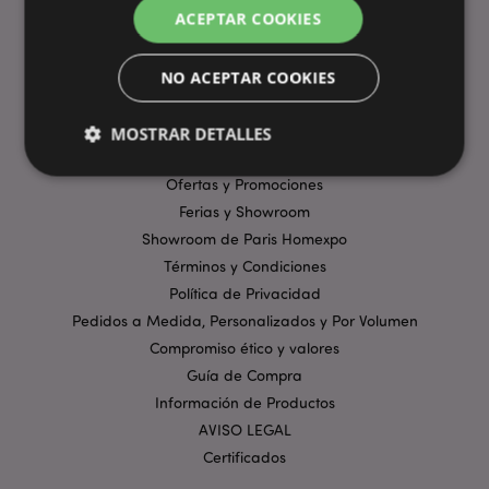
ACEPTAR COOKIES
ENLACES ÚTILES
Preguntas Frecuentes
NO ACEPTAR COOKIES
Entregas y Envíos
Visita Virtual al Showroom
MOSTRAR DETALLES
Métodos de Pago
Ofertas y Promociones
Ferias y Showroom
Estrictamente necesarias
Rendimiento
Showroom de Paris Homexpo
Orientación
Funcionalidad
Términos y Condiciones
Las cookies estrictamente necesarias permiten la
Política de Privacidad
funcionalidad básica del sitio web, como el inicio de
Pedidos a Medida, Personalizados y Por Volumen
sesión del usuario y la gestión de la cuenta. El sitio
web no puede funcionar correctamente sin las
Compromiso ético y valores
cookies estrictamente necesarias.
Guía de Compra
Provider
/
Información de Productos
Nombre
Venc
Dominio
AVISO LEGAL
_GRECAPTCHA
6 
Google LLC
Certificados
.google.com