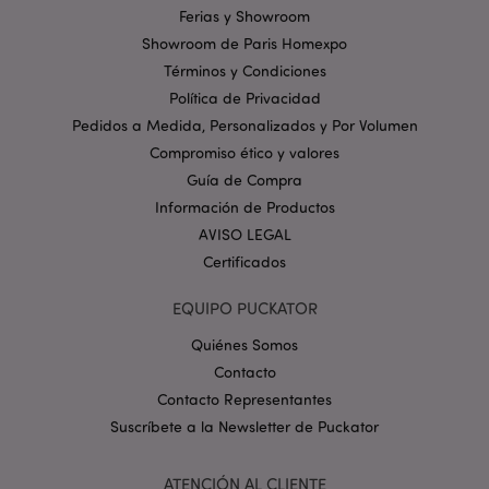
web no puede funcionar correctamente sin las
Ferias y Showroom
cookies estrictamente necesarias.
Showroom de Paris Homexpo
Provider
/
Nombre
Venc
Términos y Condiciones
Dominio
Política de Privacidad
_GRECAPTCHA
6 
Google LLC
.google.com
Pedidos a Medida, Personalizados y Por Volumen
Compromiso ético y valores
Guía de Compra
Información de Productos
AVISO LEGAL
Certificados
mage-cache-storage
1
Adobe Inc.
www.puckator.es
EQUIPO PUCKATOR
Política de privacidad de
Quiénes Somos
Google.
Contacto
Contacto Representantes
Suscríbete a la Newsletter de Puckator
mage-cache-storage-section-
1
Adobe Inc.
invalidation
www.puckator.es
ATENCIÓN AL CLIENTE