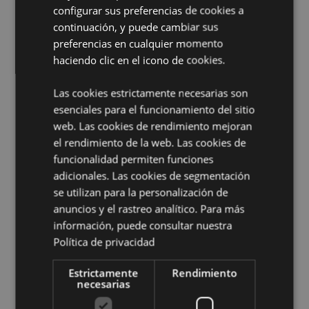
decorativo en interiores. No es un juguete, mantener
configurar sus preferencias de cookies a
fuera del alcance de los niños.
continuación, y puede cambiar sus
Contiene arena:
Sí, este producto contiene arena
preferencias en cualquier momento
limpia y de grano fino. La arena utilizada en este
haciendo clic en el icono de cookies.
producto ha sido sometida a pruebas y no contiene
amianto.
Las cookies estrictamente necesarias son
esenciales para el funcionamiento del sitio
Información complementaria:
web. Las cookies de rendimiento mejoran
¿Quieres saber más acerca de los métodos de trabajo
el rendimiento de la web. Las cookies de
de Puckator?
Encuentra todo lo que necesitas saber
funcionalidad permiten funciones
en la
guía de compra del cliente.
adicionales. Las cookies de segmentación
se utilizan para la personalización de
Características del Producto
anuncios y el rastreo analítico. Para más
información, puede consultar nuestra
Más
Altura 21cm Largura 17cm Profundidade
Información
14cm
Política de privacidad
5055071512216
Estrictamente
Rendimiento
8
necesarias
1.071000