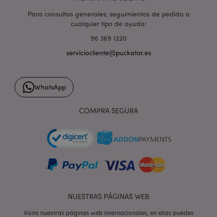
Para consultas generales, seguimientos de pedido o
cualquier tipo de ayuda:
96 369 1220
serviciocliente@puckator.es
form_key
1 d
Adobe Inc.
h
.www.puckator.es
WhatsApp
COMPRA SEGURA
PHPSESSID
1 d
PHP.net
h
.www.puckator.es
NUESTRAS PÁGINAS WEB
Visita nuestras páginas web internacionales, en ellas puedes