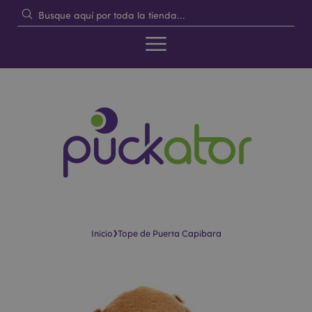
›
Inicio
Tope de Puerta Capibara
Saltar
Saltar
al
al
final
comienzo
de
de