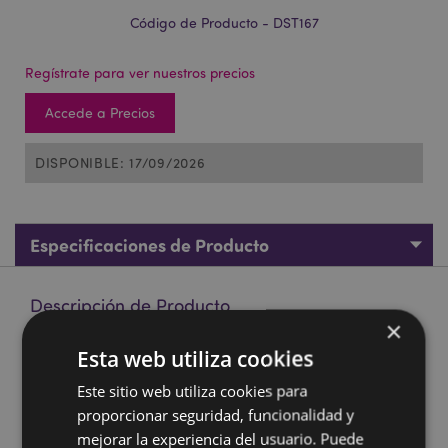
Código de Producto - DST167
Regístrate para ver nuestros precios
Accede a Precios
DISPONIBLE: 17/09/2026
Especificaciones de Producto
Descripción de Producto
×
Esta web utiliza cookies
Tope de Puerta Capibara
Material:
Exterior 100% Poliéster, Interior 50/50 Arena
Este sitio web utiliza cookies para
y Relleno de Poliéster
proporcionar seguridad, funcionalidad y
Información sobre el Producto:
Sólo para uso
mejorar la experiencia del usuario. Puede