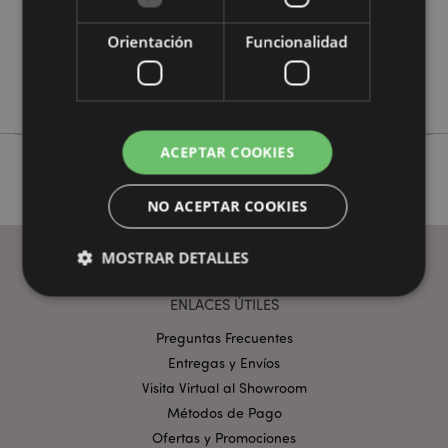
No
No
Orientación
Funcionalidad
No
Capybara
ACEPTAR COOKIES
NO ACEPTAR COOKIES
MOSTRAR DETALLES
ENLACES ÚTILES
Estrictamente necesarias
Preguntas Frecuentes
Rendimiento
Entregas y Envíos
Orientación
Funcionalidad
Visita Virtual al Showroom
Las cookies estrictamente necesarias permiten la
Métodos de Pago
funcionalidad básica del sitio web, como el inicio de
sesión del usuario y la gestión de la cuenta. El sitio
Ofertas y Promociones