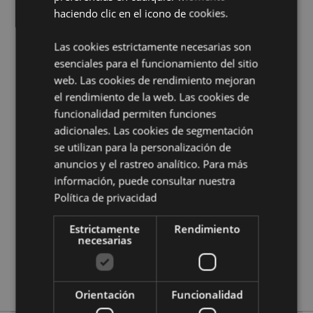
haciendo clic en el icono de cookies.
Información complementaria:
¿Quieres saber más acerca de los métodos de trabajo
Las cookies estrictamente necesarias son
de Puckator?
Encuentra todo lo que necesitas saber
esenciales para el funcionamiento del sitio
en la
guía de compra del cliente.
web. Las cookies de rendimiento mejoran
el rendimiento de la web. Las cookies de
Características del Producto
funcionalidad permiten funciones
adicionales. Las cookies de segmentación
Más
Altura 17cm Largura 7.5cm Profundidade
se utilizan para la personalización de
Información
7cm
anuncios y el rastreo analítico. Para más
5055071511660
información, puede consultar nuestra
24
Política de privacidad
0.353000
No
Estrictamente
Rendimiento
necesarias
No
No
Leyendas Oscuras
Orientación
Funcionalidad