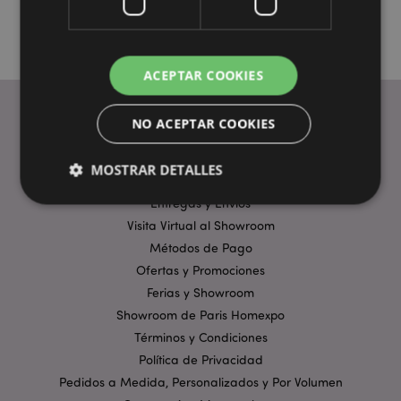
ACEPTAR COOKIES
NO ACEPTAR COOKIES
ENLACES ÚTILES
MOSTRAR DETALLES
Preguntas Frecuentes
Entregas y Envíos
Visita Virtual al Showroom
Estrictamente necesarias
Rendimiento
Métodos de Pago
Orientación
Funcionalidad
Ofertas y Promociones
Ferias y Showroom
Las cookies estrictamente necesarias permiten la
funcionalidad básica del sitio web, como el inicio de
Showroom de Paris Homexpo
sesión del usuario y la gestión de la cuenta. El sitio
Términos y Condiciones
web no puede funcionar correctamente sin las
cookies estrictamente necesarias.
Política de Privacidad
Pedidos a Medida, Personalizados y Por Volumen
Provider
/
Nombre
Venc
Dominio