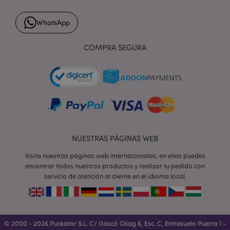
WhatsApp
form_key
1 d
Adobe Inc.
h
.www.puckator.es
COMPRA SEGURA
PHPSESSID
1 d
PHP.net
h
.www.puckator.es
NUESTRAS PÁGINAS WEB
Visita nuestras páginas web internacionales, en ellas puedes
encontrar todos nuestros productos y realizar tu pedido con
servicio de atención al cliente en el idioma local.
© 2000 - 2026 Puckator S.L. C/ Gascó Oliag 6, Esc. C, Entresuelo Puerta 1 -