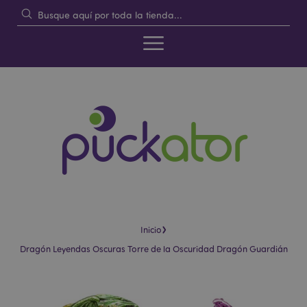
›
Inicio
Dragón Leyendas Oscuras Torre de la Oscuridad Dragón Guardián
Saltar
Saltar
al
al
final
comienzo