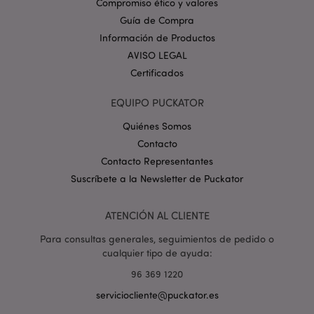
Compromiso ético y valores
_GRECAPTCHA
6 
Google LLC
Guía de Compra
.google.com
Información de Productos
AVISO LEGAL
Certificados
EQUIPO PUCKATOR
Quiénes Somos
mage-cache-storage
1
Adobe Inc.
Contacto
www.puckator.es
Contacto Representantes
Política de privacidad de
Google.
Suscríbete a la Newsletter de Puckator
ATENCIÓN AL CLIENTE
Para consultas generales, seguimientos de pedido o
mage-cache-storage-section-
1
Adobe Inc.
cualquier tipo de ayuda:
invalidation
www.puckator.es
96 369 1220
serviciocliente@puckator.es