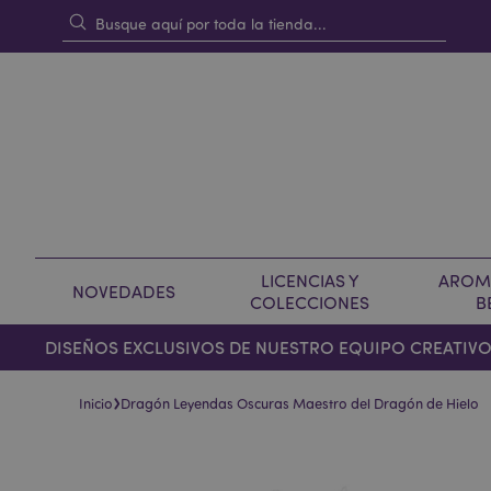
LICENCIAS Y
AROMA
NOVEDADES
COLECCIONES
B
DISEÑOS EXCLUSIVOS DE NUESTRO EQUIPO CREATIV
›
Inicio
Dragón Leyendas Oscuras Maestro del Dragón de Hielo
Saltar
Saltar
al
al
final
comienzo