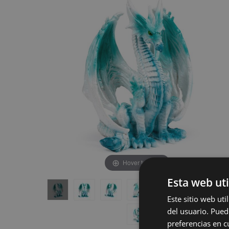
de
de
la
la
galería
galería
de
de
imágenes
imágenes
Hover to zoom
Esta web uti
Este sitio web ut
del usuario. Pued
preferencias en c