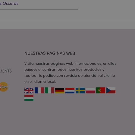
s Oscuras
e una cookie
ando se ejecuta
 análisis de riesgo.
ilitar el
 contenido en el
inas se carguen más
NUESTRAS PÁGINAS WEB
ilitar el
 contenido en el
Visita nuestras páginas web internacionales, en ellas
inas se carguen más
puedes encontrar todos nuestros productos y
realizar tu pedido con servicio de atención al cliente
ilitar el
en el idioma local.
 contenido en el
inas se carguen más
iones basadas en el
ntificador de
iliza para mantener
suario.
generado al azar,
e ser específico del
o es mantener un
para un usuario