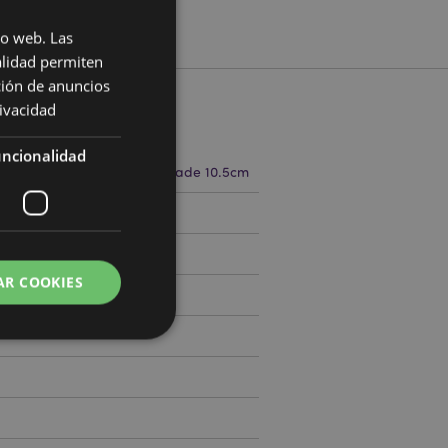
io web. Las
alidad permiten
ción de anuncios
rivacidad
cto
ncionalidad
7cm Largura 14cm Profundidade 10.5cm
506802
AR COOKIES
0
 del usuario y la
.