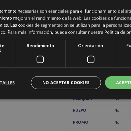
ctamente necesarias son esenciales para el funcionamiento del sit
miento mejoran el rendimiento de la web. Las cookies de funcion
ales. Las cookies de segmentación se utilizan para la personaliza
ítico. Para más información, puede consultar nuestra
Política de p
Características del Produ
te
Rendimiento
Orientación
Fu
Más
s
Dimensiones
Altura 1
Información
elo
Código de barras
5055071
Cantidad de cartón
12
TALLES
NO ACEPTAR COOKIES
ACEPT
rabajo de Puckator?
Encuentra
Peso (kg)
0.68600
a del cliente.
REBAJADO
No
NUEVO
No
Estrictamente necesarias
Rendimiento
Orientación
Funcionalidad
PROMO
No
ente necesarias permiten la funcionalidad básica del sitio web, como el inicio de sesión
 El sitio web no puede funcionar correctamente sin las cookies estrictamente necesarias