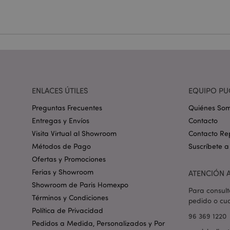
Nombre
_GRECAPTCHA
mage-cache-storag
ENLACES ÚTILES
EQUIPO PU
mage-cache-storage
invalidation
Preguntas Frecuentes
Quiénes So
Entregas y Envíos
Contacto
Visita Virtual al Showroom
Contacto Re
form_key
Métodos de Pago
Suscríbete a
Ofertas y Promociones
PHPSESSID
Ferias y Showroom
ATENCIÓN A
Showroom de Paris Homexpo
Para consult
Términos y Condiciones
pedido o cua
Política de Privacidad
96 369 1220
Pedidos a Medida, Personalizados y Por