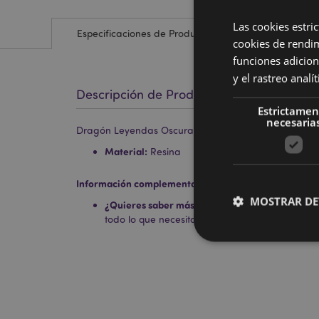
Las cookies estri
Especificaciones de Producto
cookies de rendi
funciones adicion
y el rastreo anal
Descripción de Producto
Estrictamen
necesaria
Dragón Leyendas Oscuras Maestro del Dragón de Hi
Material:
Resina
Información complementaria:
MOSTRAR DE
¿Quieres saber más acerca de los métodos de t
todo lo que necesitas saber en la
guía de compr
Las cookies estrictam
gestión de la cuenta.