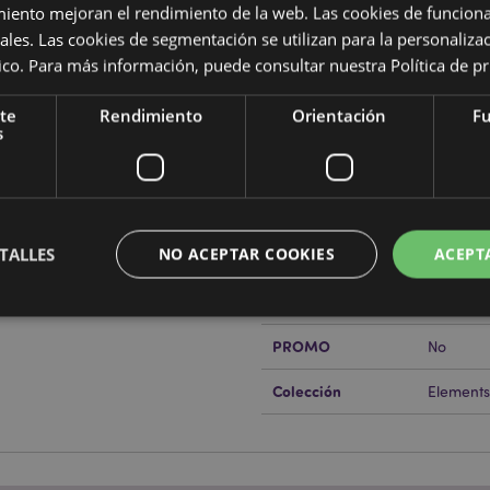
miento mejoran el rendimiento de la web. Las cookies de funcion
Características del Produ
ales. Las cookies de segmentación se utilizan para la personaliza
ítico. Para más información, puede consultar nuestra
Política de p
Más
Dimensiones
Altura 4
Información
te
Rendimiento
Orientación
Fu
Código de barras
5055071
s
Cantidad de cartón
192
rabajo de Puckator?
Encuentra
Peso (kg)
0.06300
a del cliente.
TALLES
NO ACEPTAR COOKIES
ACEPT
REBAJADO
No
NUEVO
No
PROMO
No
Estrictamente necesarias
Rendimiento
Orientación
Funcionalidad
Colección
Elements
ente necesarias permiten la funcionalidad básica del sitio web, como el inicio de sesión
 El sitio web no puede funcionar correctamente sin las cookies estrictamente necesarias
Provider
/
Vencimiento
Descripción
Dominio