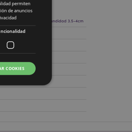
alidad permiten
cto
ción de anuncios
rivacidad
.5-5cm Ancho 5-5.5cm Profundidad 3.5-4cm
ncionalidad
781599
0
AR COOKIES
 del usuario y la
.