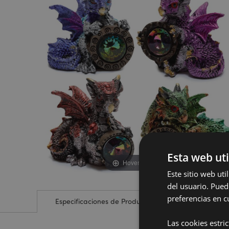
de
de
la
la
galería
galería
de
de
imágenes
imágenes
Esta web uti
Hover to zoom
Este sitio web ut
del usuario. Pued
preferencias en c
Especificaciones de Producto
Las cookies estri