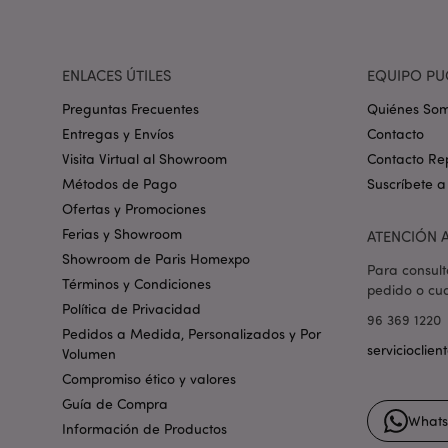
_GRECAPTCHA
mage-cache-storag
ENLACES ÚTILES
EQUIPO PU
Preguntas Frecuentes
Quiénes So
Entregas y Envíos
Contacto
mage-cache-storage
invalidation
Visita Virtual al Showroom
Contacto Re
Métodos de Pago
Suscríbete a
Ofertas y Promociones
form_key
Ferias y Showroom
ATENCIÓN A
Showroom de Paris Homexpo
Para consult
PHPSESSID
Términos y Condiciones
pedido o cua
Política de Privacidad
96 369 1220
Pedidos a Medida, Personalizados y Por
servicioclie
Volumen
Compromiso ético y valores
Guía de Compra
What
X-Magento-Vary
Información de Productos