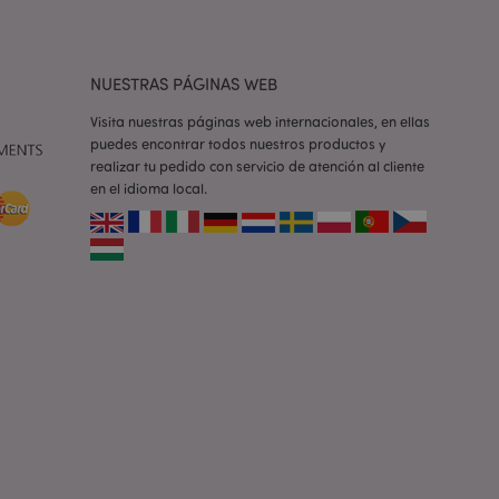
e una cookie
ando se ejecuta
 análisis de riesgo.
ilitar el
NUESTRAS PÁGINAS WEB
 contenido en el
inas se carguen más
Visita nuestras páginas web internacionales, en ellas
puedes encontrar todos nuestros productos y
ilitar el
realizar tu pedido con servicio de atención al cliente
 contenido en el
inas se carguen más
en el idioma local.
ilitar el
 contenido en el
inas se carguen más
iones basadas en el
ntificador de
iliza para mantener
suario.
generado al azar,
e ser específico del
o es mantener un
para un usuario
la cookie X-
 que se ha cambiado