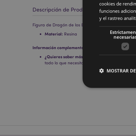
cookies de rendi
Descripción de Producto
funciones adicion
y el rastreo anal
Figura de Dragón de los Elementos Gema Escudo
Estrictamen
Material:
Resina
necesaria
Información complementaria:
¿Quieres saber más acerca de los métodos de t
todo lo que necesitas saber en la
guía de compr
MOSTRAR DE
Las cookies estrictam
gestión de la cuenta.
Nombre