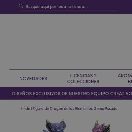
LICENCIAS Y
AROMA
NOVEDADES
COLECCIONES
B
DISEÑOS EXCLUSIVOS DE NUESTRO EQUIPO CREATIV
›
Inicio
Figura de Dragón de los Elementos Gema Escudo
Saltar
Saltar
al
al
final
comienzo