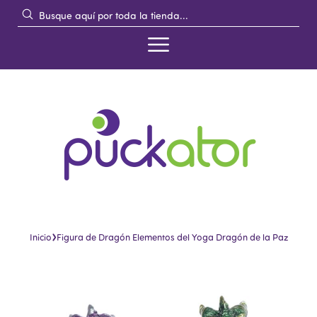
›
Inicio
Figura de Dragón Elementos del Yoga Dragón de la Paz
Saltar
Saltar
al
al
final
comienzo
de
de