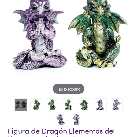
la
la
galería
galería
de
de
imágenes
imágenes
Tap to expand
Figura de Dragón Elementos del