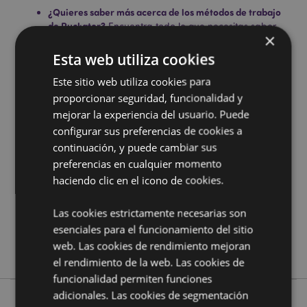
¿Quieres saber más acerca de los métodos de trabajo
de Puckator?
Encuentra todo lo que necesitas saber
×
en la
guía de compra del cliente.
Esta web utiliza cookies
Este sitio web utiliza cookies para
Características del Producto
proporcionar seguridad, funcionalidad y
Más
Altura Total 44cm Diámetro 16cm Espesor
mejorar la experiencia del usuario. Puede
Información
0.5cm
configurar sus preferencias de cookies a
5055071716904
continuación, y puede cambiar sus
144
preferencias en cualquier momento
0.038000
haciendo clic en el icono de cookies.
No
No
Las cookies estrictamente necesarias son
esenciales para el funcionamiento del sitio
No
web. Las cookies de rendimiento mejoran
Lisa Parker
el rendimiento de la web. Las cookies de
funcionalidad permiten funciones
adicionales. Las cookies de segmentación