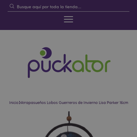
›
Inicio
Atrapasueños Lobos Guerreros de Invierno Lisa Parker 16cm
Saltar
Saltar
al
al
final
comienzo
de
de