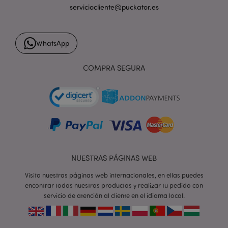
PHPSESSID
1 d
PHP.net
serviciocliente@puckator.es
h
.www.puckator.es
WhatsApp
COMPRA SEGURA
NUESTRAS PÁGINAS WEB
Visita nuestras páginas web internacionales, en ellas puedes
encontrar todos nuestros productos y realizar tu pedido con
servicio de atención al cliente en el idioma local.
X-Magento-Vary
1 d
Adobe Inc.
h
www.puckator.es