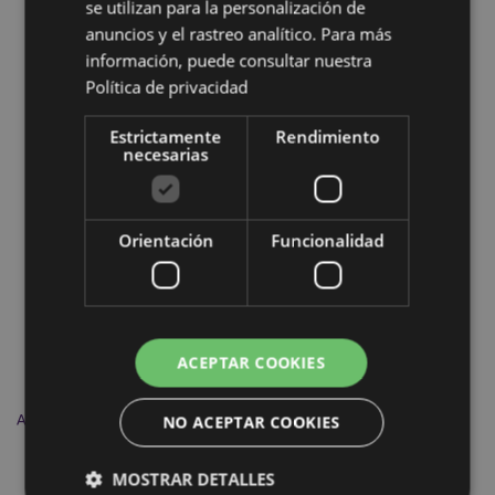
se utilizan para la personalización de
Más de esta colección
anuncios y el rastreo analítico. Para más
información, puede consultar nuestra
Política de privacidad
Estrictamente
Rendimiento
necesarias
Orientación
Funcionalidad
ACEPTAR COOKIES
Atrapasueños Lobo Guía Lisa Parker 16cm
NO ACEPTAR COOKIES
MOSTRAR DETALLES
DCPA06X