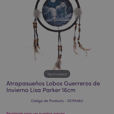
la
la
galería
galería
de
de
imágenes
imágenes
Tap to expand
Atrapasueños Lobos Guerreros de
Invierno Lisa Parker 16cm
Código de Producto - DCPA06U
Regístrate para ver nuestros precios