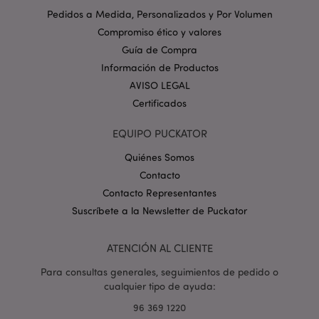
www.puckator.es
Pedidos a Medida, Personalizados y Por Volumen
Política de privacidad de
Compromiso ético y valores
Google.
Guía de Compra
Información de Productos
AVISO LEGAL
Certificados
mage-cache-storage-section-
1
Adobe Inc.
invalidation
www.puckator.es
EQUIPO PUCKATOR
Quiénes Somos
Contacto
Contacto Representantes
Suscríbete a la Newsletter de Puckator
form_key
1 d
Adobe Inc.
h
.www.puckator.es
ATENCIÓN AL CLIENTE
Para consultas generales, seguimientos de pedido o
cualquier tipo de ayuda:
96 369 1220