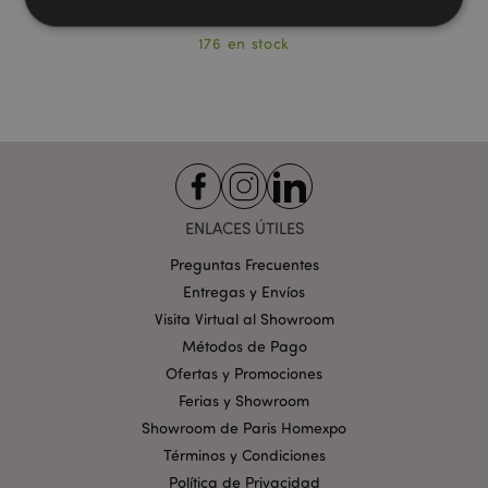
176 en stock
Estrictamente necesarias
Rendimiento
Orientación
Funcionalidad
Las cookies estrictamente necesarias permiten la
funcionalidad básica del sitio web, como el inicio de
sesión del usuario y la gestión de la cuenta. El sitio
web no puede funcionar correctamente sin las
cookies estrictamente necesarias.
ENLACES ÚTILES
Provider
/
Nombre
Venc
Dominio
Preguntas Frecuentes
Entregas y Envíos
_GRECAPTCHA
6 
Google LLC
.google.com
Visita Virtual al Showroom
Métodos de Pago
Ofertas y Promociones
Ferias y Showroom
Showroom de Paris Homexpo
Términos y Condiciones
mage-cache-storage
1
Adobe Inc.
Política de Privacidad