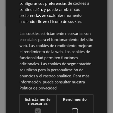
configurar sus preferencias de cookies a
EN71:
Sí
continuación, y puede cambiar sus
No Apto de:
0 - 3 Años
preferencias en cualquier momento
A1:2014 Inflamabilidad:
haciendo clic en el icono de cookies.
Sí
Temporada/Festival/Ocasión:
Halloween
Las cookies estrictamente necesarias son
esenciales para el funcionamiento del sitio
Información complementaria:
web. Las cookies de rendimiento mejoran
¿Quieres saber más acerca de los métodos de trabajo
el rendimiento de la web. Las cookies de
de Puckator?
Encuentra todo lo que necesitas saber
funcionalidad permiten funciones
en la
guía de compra del cliente.
adicionales. Las cookies de segmentación
se utilizan para la personalización de
Características del Producto
anuncios y el rastreo analítico. Para más
Más
información, puede consultar nuestra
Altura 25.5cm Largura 20cm Profundidade
Información
16cm
Política de privacidad
5055071797194
Estrictamente
Rendimiento
30
necesarias
0.236000