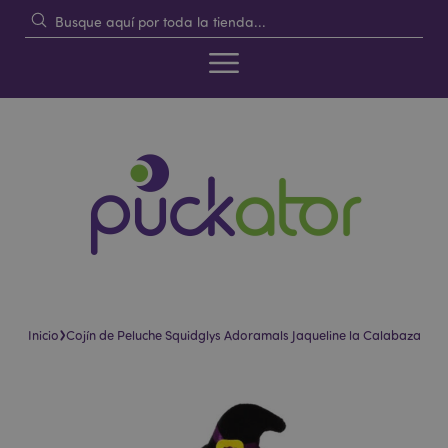
›
Inicio
Cojín de Peluche Squidglys Adoramals Jaqueline la Calabaza
Saltar
Saltar
al
al
final
comienzo
de
de