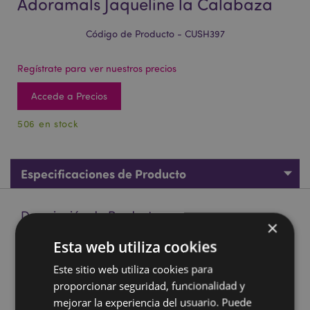
Adoramals Jaqueline la Calabaza
Código de Producto - CUSH397
Regístrate para ver nuestros precios
Accede a Precios
506 en stock
Especificaciones de Producto
Descripción de Producto
×
Esta web utiliza cookies
Cojín de Peluche Squidglys Adoramals Jaqueline la
Calabaza
Este sitio web utiliza cookies para
Material:
proporcionar seguridad, funcionalidad y
Velboa (tejido de felpa suave y duradero)
mejorar la experiencia del usuario. Puede
Marcado CE/UKCA:
Sí