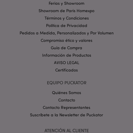
Ferias y Showroom
cookies estrictamente necesarias.
Showroom de Paris Homexpo
Provider
/
Nombre
Venc
Términos y Condiciones
Dominio
Política de Privacidad
_GRECAPTCHA
6 
Google LLC
.google.com
Pedidos a Medida, Personalizados y Por Volumen
Compromiso ético y valores
Guía de Compra
Información de Productos
AVISO LEGAL
Certificados
mage-cache-storage
1
Adobe Inc.
www.puckator.es
EQUIPO PUCKATOR
Política de privacidad de
Quiénes Somos
Google.
Contacto
Contacto Representantes
Suscríbete a la Newsletter de Puckator
mage-cache-storage-section-
1
Adobe Inc.
invalidation
www.puckator.es
ATENCIÓN AL CLIENTE