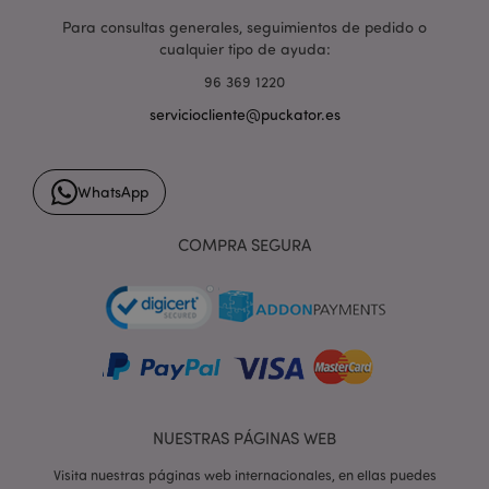
Para consultas generales, seguimientos de pedido o
cualquier tipo de ayuda:
96 369 1220
serviciocliente@puckator.es
form_key
1 d
Adobe Inc.
h
.www.puckator.es
WhatsApp
COMPRA SEGURA
PHPSESSID
1 d
PHP.net
h
.www.puckator.es
NUESTRAS PÁGINAS WEB
Visita nuestras páginas web internacionales, en ellas puedes