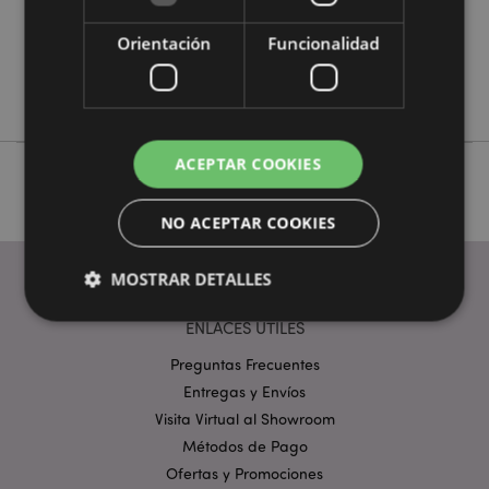
No
No
Orientación
Funcionalidad
No
Adoramals
ACEPTAR COOKIES
NO ACEPTAR COOKIES
MOSTRAR DETALLES
ENLACES ÚTILES
Preguntas Frecuentes
Estrictamente necesarias
Rendimiento
Entregas y Envíos
Orientación
Funcionalidad
Visita Virtual al Showroom
Las cookies estrictamente necesarias permiten la
Métodos de Pago
funcionalidad básica del sitio web, como el inicio de
sesión del usuario y la gestión de la cuenta. El sitio
Ofertas y Promociones
web no puede funcionar correctamente sin las