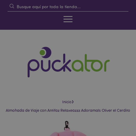
›
Inicio
Almohada de Viaje con Antifaz Relaxeazzz Adoramals Oliver el Cerdito
Saltar
Saltar
al
al
final
comienzo