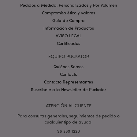
Nombre
Venc
Dominio
Pedidos a Medida, Personalizados y Por Volumen
Compromiso ético y valores
_GRECAPTCHA
6 
Google LLC
.google.com
Guía de Compra
Información de Productos
AVISO LEGAL
Certificados
EQUIPO PUCKATOR
mage-cache-storage
1
Adobe Inc.
Quiénes Somos
www.puckator.es
Contacto
Política de privacidad de
Contacto Representantes
Google.
Suscríbete a la Newsletter de Puckator
ATENCIÓN AL CLIENTE
mage-cache-storage-section-
1
Adobe Inc.
Para consultas generales, seguimientos de pedido o
invalidation
www.puckator.es
cualquier tipo de ayuda:
96 369 1220