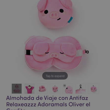
de
de
la
la
galería
galería
de
de
imágenes
imágenes
Tap to expand
Almohada de Viaje con Antifaz
Relaxeazzz Adoramals Oliver el