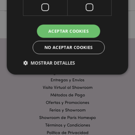
ACEPTAR COOKIES
NO ACEPTAR COOKIES
ENLACES ÚTILES
MOSTRAR DETALLES
Preguntas Frecuentes
Entregas y Envíos
Estrictamente necesarias
Rendimiento
Visita Virtual al Showroom
Métodos de Pago
Orientación
Funcionalidad
Ofertas y Promociones
Las cookies estrictamente necesarias permiten la
Ferias y Showroom
funcionalidad básica del sitio web, como el inicio de
sesión del usuario y la gestión de la cuenta. El sitio
Showroom de Paris Homexpo
web no puede funcionar correctamente sin las
Términos y Condiciones
cookies estrictamente necesarias.
Política de Privacidad
Provider
/