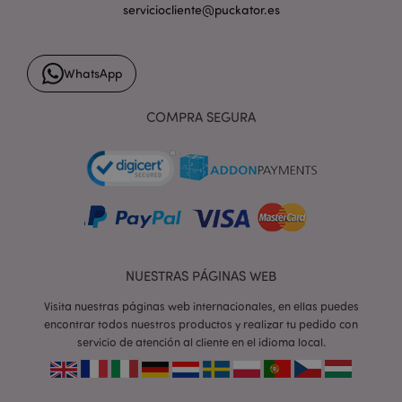
serviciocliente@puckator.es
form_key
1 d
Adobe Inc.
WhatsApp
h
.www.puckator.es
COMPRA SEGURA
PHPSESSID
1 d
PHP.net
h
.www.puckator.es
NUESTRAS PÁGINAS WEB
Visita nuestras páginas web internacionales, en ellas puedes
encontrar todos nuestros productos y realizar tu pedido con
servicio de atención al cliente en el idioma local.