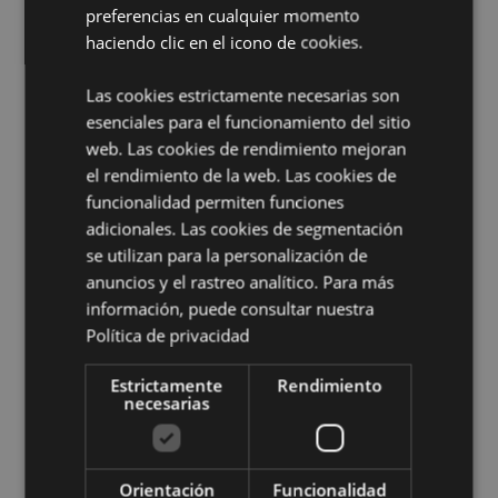
preferencias en cualquier momento
Antifaz con Enganche en Clic
Sí
haciendo clic en el icono de cookies.
Información complementaria:
Las cookies estrictamente necesarias son
¿Quieres saber más acerca de los métodos de trabajo
esenciales para el funcionamiento del sitio
de Puckator?
Encuentra todo lo que necesitas saber
web. Las cookies de rendimiento mejoran
en la
guía de compra del cliente.
el rendimiento de la web. Las cookies de
funcionalidad permiten funciones
Características del Producto
adicionales. Las cookies de segmentación
Más
se utilizan para la personalización de
Altura 14cm Largo 16cm Profundidad 11cm
Información
Abierto 16x28x6cm
anuncios y el rastreo analítico. Para más
información, puede consultar nuestra
5055071789212
Política de privacidad
56
0.170000
Estrictamente
Rendimiento
No
necesarias
No
No
Adoramals
Orientación
Funcionalidad