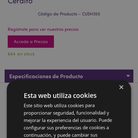
Cerdito
Código de Producto - CUSH355
Regístrate para ver nuestros precios
Accede a Precios
664 en stock
Especificaciones de Producto
×
Esta web utiliza cookies
Descripción de Producto
Este sitio web utiliza cookies para
Almohada de Viaje con Antifaz Relaxeazzz Adoramals
proporcionar seguridad, funcionalidad y
Oliver el Cerdito
mejorar la experiencia del usuario. Puede
Material:
95% Poliéster y 5% Spyex
configurar sus preferencias de cookies a
continuación, y puede cambiar sus
Ganador Premio Regalo del Año:
Novedad 2020