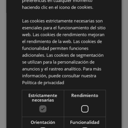
preferencias en cualquier momento
haciendo clic en el icono de cookies.
Información complementaria:
¿Quieres saber más acerca de los métodos de trabajo
Las cookies estrictamente necesarias son
de Puckator?
Encuentra todo lo que necesitas saber
esenciales para el funcionamiento del sitio
en la
guía de compra del cliente.
web. Las cookies de rendimiento mejoran
el rendimiento de la web. Las cookies de
funcionalidad permiten funciones
Características del Producto
adicionales. Las cookies de segmentación
Más
Altura 17cm Largo 17cm Profundidad 11cm
se utilizan para la personalización de
Información
Abierto 16x28x6cm
anuncios y el rastreo analítico. Para más
5055071789168
información, puede consultar nuestra
56
Política de privacidad
0.172000
No
Estrictamente
Rendimiento
necesarias
No
No
Adoramals
Orientación
Funcionalidad