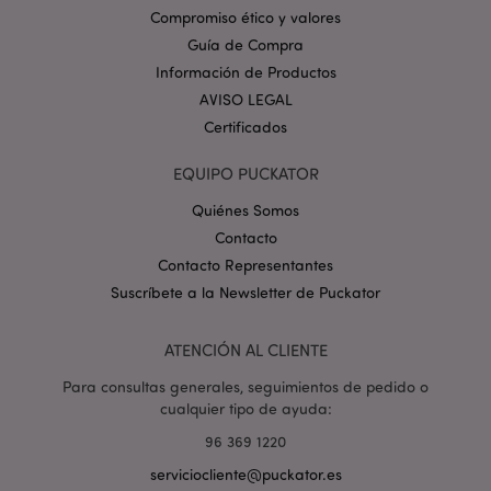
Dominio
Compromiso ético y valores
_GRECAPTCHA
6 
Google LLC
Guía de Compra
.google.com
Información de Productos
AVISO LEGAL
Certificados
EQUIPO PUCKATOR
Quiénes Somos
mage-cache-storage
1
Adobe Inc.
www.puckator.es
Contacto
Política de privacidad de
Contacto Representantes
Google.
Suscríbete a la Newsletter de Puckator
ATENCIÓN AL CLIENTE
Para consultas generales, seguimientos de pedido o
mage-cache-storage-section-
1
Adobe Inc.
invalidation
www.puckator.es
cualquier tipo de ayuda:
96 369 1220
serviciocliente@puckator.es