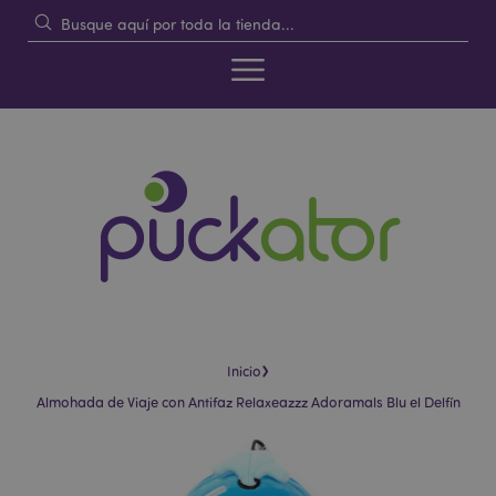
›
Inicio
Almohada de Viaje con Antifaz Relaxeazzz Adoramals Blu el Delfín
Saltar
Saltar
al
al
final
comienzo