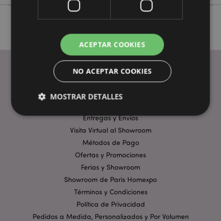
ACEPTAR COOKIES
NO ACEPTAR COOKIES
ENLACES ÚTILES
MOSTRAR DETALLES
Preguntas Frecuentes
Entregas y Envíos
Visita Virtual al Showroom
Estrictamente necesarias
Rendimiento
Métodos de Pago
Orientación
Funcionalidad
Ofertas y Promociones
Ferias y Showroom
Las cookies estrictamente necesarias permiten la
funcionalidad básica del sitio web, como el inicio de
Showroom de Paris Homexpo
sesión del usuario y la gestión de la cuenta. El sitio
web no puede funcionar correctamente sin las
Términos y Condiciones
cookies estrictamente necesarias.
Política de Privacidad
Provider
/
Pedidos a Medida, Personalizados y Por Volumen
Nombre
Venc