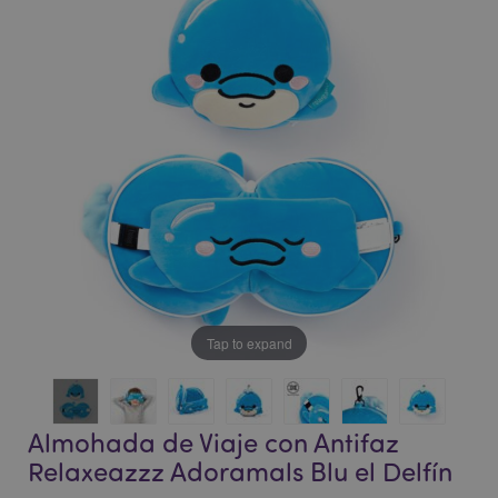
de
de
la
la
galería
galería
de
de
imágenes
imágenes
Tap to expand
Almohada de Viaje con Antifaz
Relaxeazzz Adoramals Blu el Delfín