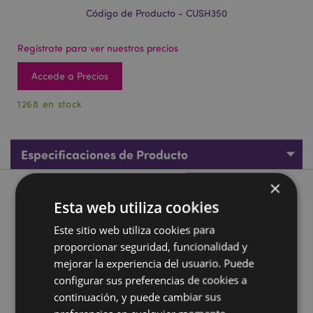
Código de Producto - CUSH350
Regístrate para ver nuestros precios
Accede a Precios
1268 en stock
Especificaciones de Producto
×
Descripción de Producto
Esta web utiliza cookies
Este sitio web utiliza cookies para
Almohada de Viaje con Antifaz Relaxeazzz Adoramals Blu
proporcionar seguridad, funcionalidad y
el Delfín
mejorar la experiencia del usuario. Puede
Material:
95% Poliéster y 5% Spyex
configurar sus preferencias de cookies a
Ganador Premio Regalo del Año:
Novedad 2020
continuación, y puede cambiar sus
Antifaz con Enganche en Clic
Sí