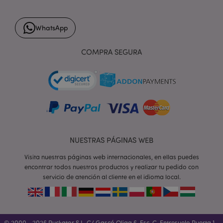
WhatsApp
form_key
1 d
Adobe Inc.
h
.www.puckator.es
COMPRA SEGURA
PHPSESSID
1 d
PHP.net
h
.www.puckator.es
NUESTRAS PÁGINAS WEB
Visita nuestras páginas web internacionales, en ellas puedes
encontrar todos nuestros productos y realizar tu pedido con
servicio de atención al cliente en el idioma local.
© 2000 - 2026 Puckator S.L. C/ Gascó Oliag 6, Esc. C, Entresuelo Puerta 1 -