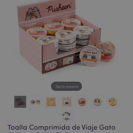
la
la
galería
galería
de
de
imágenes
imágenes
Tap to expand
Toalla Comprimida de Viaje Gato