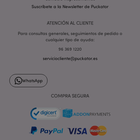
Suscríbete a la Newsletter de Puckator
ATENCIÓN AL CLIENTE
PHPSESSID
1 d
PHP.net
Para consultas generales, seguimientos de pedido o
h
.www.puckator.es
cualquier tipo de ayuda:
96 369 1220
serviciocliente@puckator.es
WhatsApp
COMPRA SEGURA