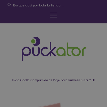
›
Inicio
Toalla Comprimida de Viaje Gato Pusheen Sushi Club
Saltar
Saltar
al
al
final
comienzo
de
de