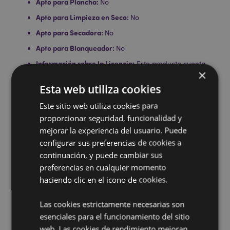
Apto para Plancha:
No
Apto para Limpieza en Seco:
No
Apto para Secadora:
No
Apto para Blanqueador:
No
Información sobre la Licencia:
Este producto cuenta
×
con licencia completa para las ubicaciones que se
muestran a continuación. Si se encuentra fuera de
Esta web utiliza cookies
estas áreas, no intente comprar este producto; de
hacerlo, el producto será eliminado de su pedido. Si
Este sitio web utiliza cookies para
necesita más información, póngase en contacto con
proporcionar seguridad, funcionalidad y
nuestro equipo de atención al cliente.
mejorar la experiencia del usuario. Puede
Territorios con licencia:
Islas Åland, Albania, Andorra,
configurar sus preferencias de cookies a
Austria, Azerbaiyán, Azores (Portugal), Islas Baleares
continuación, y puede cambiar sus
(España), Bielorrusia, Bélgica, Bermudas, Bosnia y
Herzegovina, Bulgaria, Islas Canarias (España), Ceuta
preferencias en cualquier momento
y Melilla, Chile, Córcega (Francia), Croacia, Chipre,
haciendo clic en el icono de cookies.
República Checa, Dinamarca, Estonia, Finlandia
(continental), Francia (continental), Guayana Francesa,
Las cookies estrictamente necesarias son
Georgia, Alemania, Gibraltar, Grecia, Guadalupe,
esenciales para el funcionamiento del sitio
Guernsey (Islas del Canal), Santa Sede (Estado de la
Ciudad del Vaticano), Hungría, Islandia, Irlanda, Isla
web. Las cookies de rendimiento mejoran