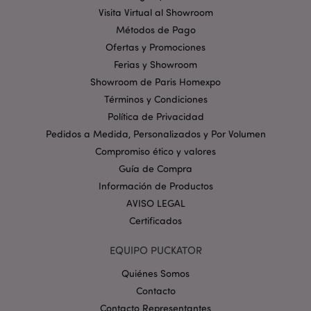
Visita Virtual al Showroom
Métodos de Pago
Ofertas y Promociones
mage-cache-storage
1
Adobe Inc.
Ferias y Showroom
www.puckator.es
Política de privacidad de
Showroom de Paris Homexpo
Google.
Términos y Condiciones
Política de Privacidad
Pedidos a Medida, Personalizados y Por Volumen
Compromiso ético y valores
mage-cache-storage-section-
1
Adobe Inc.
Guía de Compra
invalidation
www.puckator.es
Información de Productos
AVISO LEGAL
Certificados
EQUIPO PUCKATOR
form_key
1 d
Adobe Inc.
Quiénes Somos
h
.www.puckator.es
Contacto
Contacto Representantes