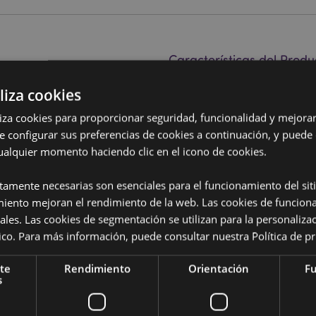
Características del Produ
Más
Dimensiones
Altura 1
liza cookies
Información
Código de barras
iliza cookies para proporcionar seguridad, funcionalidad y mejorar
T), Lámina Isotérmica y Espuma
5055071
e configurar sus preferencias de cookies a continuación, y puede
Cantidad de cartón
100
ualquier momento haciendo clic en el icono de cookies.
remallera y dos asas. Mantiene
 conserva su frescura.
Peso (kg)
0.06300
ctamente necesarias son esenciales para el funcionamiento del sit
miento mejoran el rendimiento de la web. Las cookies de funcion
REBAJADO
No
otellas de plástico recicladas.
ales. Las cookies de segmentación se utilizan para la personaliza
enta con licencia completa para
NUEVO
No
ítico. Para más información, puede consultar nuestra
Política de p
. Si se encuentra fuera de estas
cerlo, el producto será
PROMO
No
te
Rendimiento
Orientación
Fu
mación, póngase en contacto con
s
Colección
Minecraf
stria, Azores (Portugal), Islas
 Herzegovina, Bulgaria, Islas