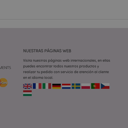
ilitar el
 contenido en el
inas se carguen más
iones basadas en el
ntificador de
iliza para mantener
suario.
generado al azar,
NUESTRAS PÁGINAS WEB
e ser específico del
o es mantener un
para un usuario
Visita nuestras páginas web internacionales, en ellas
puedes encontrar todos nuestros productos y
la cookie X-
realizar tu pedido con servicio de atención al cliente
 que se ha cambiado
en el idioma local.
icitada por un
entes versiones de
s en caché, por
los mensajes de
 que se muestran al
e consentimiento de
 error. El mensaje
pués de mostrarse al
e productos vistos