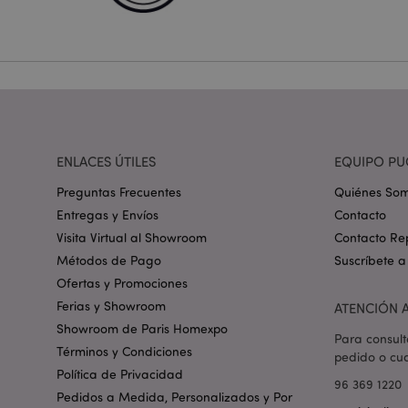
form_key
PHPSESSID
ENLACES ÚTILES
EQUIPO PU
Preguntas Frecuentes
Quiénes So
Entregas y Envíos
Contacto
X-Magento-Vary
Visita Virtual al Showroom
Contacto Re
Métodos de Pago
Suscríbete a
Ofertas y Promociones
Ferias y Showroom
ATENCIÓN A
mage-messages
Showroom de Paris Homexpo
Para consult
Términos y Condiciones
pedido o cua
Política de Privacidad
96 369 1220
Pedidos a Medida, Personalizados y Por
recently_viewed_pr