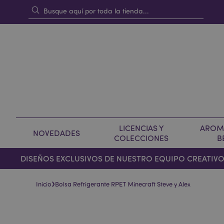
LICENCIAS Y
AROMA
NOVEDADES
COLECCIONES
B
DISEÑOS EXCLUSIVOS DE NUESTRO EQUIPO CREATIV
›
Inicio
Bolsa Refrigerante RPET Minecraft Steve y Alex
Saltar
Saltar
al
al
final
comienzo