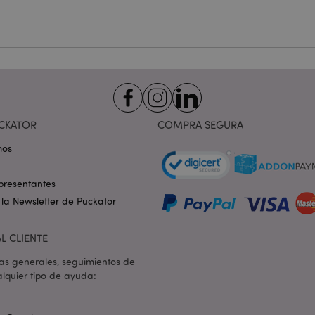
rápido.
1 día 16
Esta cookie se utiliza para fac
Adobe Inc.
horas
almacenamiento en caché de
.www.puckator.es
navegador para que las pág
rápido.
1 día 16
Cookie generada por aplicac
PHP.net
horas
lenguaje PHP. Este es un ide
.www.puckator.es
propósito general que se ut
las variables de sesión del u
Normalmente es un número 
CKATOR
COMPRA SEGURA
la forma en que se usa pued
sitio, pero un buen ejempl
estado de inicio de sesión 
mos
entre páginas.
1 día 16
El sistema Magento 2 utiliza 
Adobe Inc.
presentantes
horas
Magento-Vary para resaltar
www.puckator.es
la versión de una página sol
 la Newsletter de Puckator
usuario. Permite tener difer
la misma página almacenada
ejemplo, Varnish.
L CLIENTE
1 día 16
Realiza un seguimiento de 
Adobe Inc.
horas
error y otras notificaciones
www.puckator.es
as generales, seguimientos de
usuario, como el mensaje d
cookies y varios mensajes de
lquier tipo de ayuda:
se elimina de la cookie des
comprador.
oduct
1 día
Almacena ID de productos d
Adobe Inc.