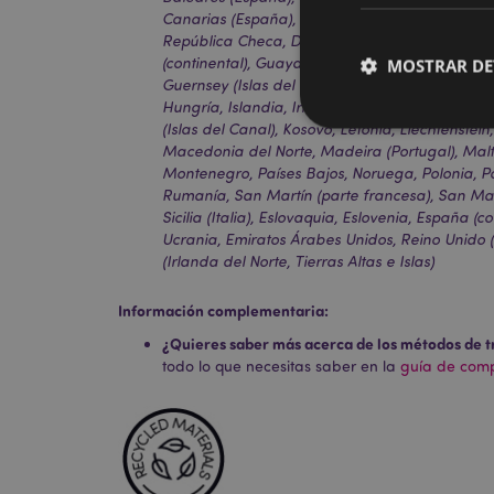
Canarias (España), Ceuta y Melilla, Córcega (Fr
República Checa, Dinamarca, Estonia, Finlandia
(continental), Guayana Francesa, Alemania, Gib
MOSTRAR DE
Guernsey (Islas del Canal), Santa Sede (Estado
Hungría, Islandia, Irlanda, Isla de Man (Reino Un
(Islas del Canal), Kosovo, Letonia, Liechtenstei
Macedonia del Norte, Madeira (Portugal), Malt
Montenegro, Países Bajos, Noruega, Polonia, Por
Rumanía, San Martín (parte francesa), San Mar
Las cookies estrictam
Sicilia (Italia), Eslovaquia, Eslovenia, España (co
gestión de la cuenta.
Ucrania, Emiratos Árabes Unidos, Reino Unido (
(Irlanda del Norte, Tierras Altas e Islas)
Nombre
Información complementaria:
_GRECAPTCHA
¿Quieres saber más acerca de los métodos de t
todo lo que necesitas saber en la
guía de compr
mage-cache-storag
mage-cache-storage
invalidation