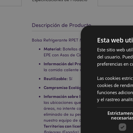
Descripción de Producto
Esta web uti
Bolsa Refrigerante RPET Minecraft Steve y Alex
Material:
Este sitio web ut
Botellas de Plástico Recicladas (RPE
EPE con Asas de Cinta de Polipropileno
del usuario. Pued
preferencias en c
Información del Producto:
Bolsa Térmica con c
la comida caliente o fría durante más tiempo y
Las cookies estri
Reutilizable:
Sí
cookies de rendi
Compromiso Ecológico:
Fabricada a partir de b
funciones adicion
Información sobre la Licencia:
Este producto cu
y el rastreo anal
las ubicaciones que se muestran a continuación
áreas, no intente comprar este producto; de ha
Estrictamen
eliminado de su pedido. Si necesita más infor
necesaria
nuestro equipo de atención al cliente.
Territorios con licencia:
Islas Åland, Albania, Au
Baleares (España), Bélgica, Bermudas, Bosnia y