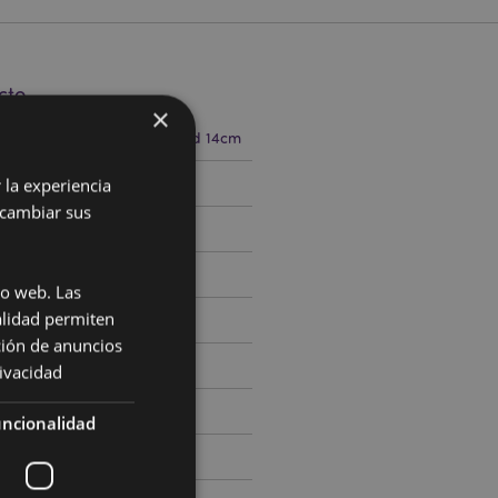
cto
×
6cm Ancho 21cm Profundidad 14cm
 la experiencia
515255
 cambiar sus
0
io web. Las
alidad permiten
ción de anuncios
rivacidad
ncionalidad
t