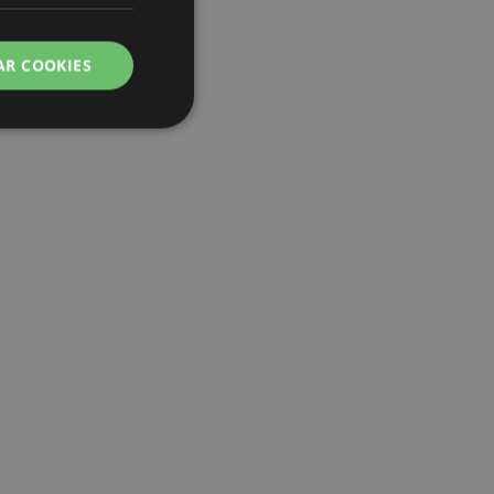
AR COOKIES
 del usuario y la
.
e una cookie
ando se ejecuta
 análisis de riesgo.
ilitar el
 contenido en el
inas se carguen más
ilitar el
 contenido en el
inas se carguen más