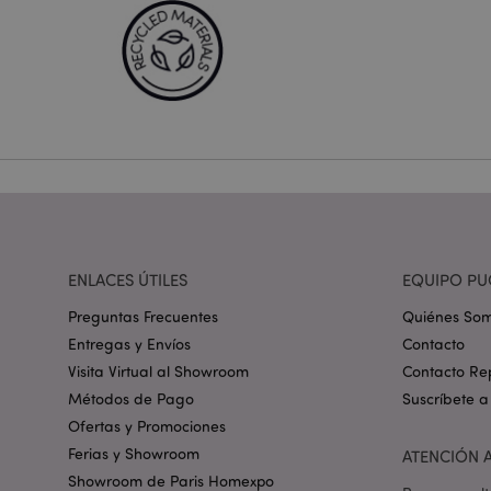
Las cookies estrictam
gestión de la cuenta.
Nombre
_GRECAPTCHA
mage-cache-storag
mage-cache-storage
invalidation
ENLACES ÚTILES
EQUIPO PU
Preguntas Frecuentes
Quiénes So
form_key
Entregas y Envíos
Contacto
Visita Virtual al Showroom
Contacto Re
Métodos de Pago
Suscríbete a
PHPSESSID
Ofertas y Promociones
Ferias y Showroom
ATENCIÓN A
Showroom de Paris Homexpo