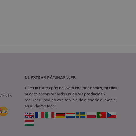
 del usuario y la
.
e una cookie
ando se ejecuta
 análisis de riesgo.
ilitar el
 contenido en el
inas se carguen más
ilitar el
 contenido en el
NUESTRAS PÁGINAS WEB
inas se carguen más
Visita nuestras páginas web internacionales, en ellas
ilitar el
puedes encontrar todos nuestros productos y
 contenido en el
inas se carguen más
realizar tu pedido con servicio de atención al cliente
en el idioma local.
iones basadas en el
ntificador de
iliza para mantener
suario.
generado al azar,
e ser específico del