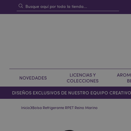
LICENCIAS Y
AROMA
NOVEDADES
COLECCIONES
B
DISEÑOS EXCLUSIVOS DE NUESTRO EQUIPO CREATIV
›
Inicio
Bolsa Refrigerante RPET Reino Marino
Saltar
Saltar
al
al
final
comienzo