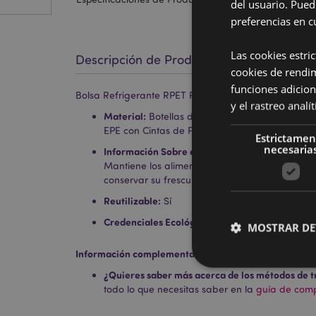
del usuario. Pued
preferencias en c
Las cookies estri
Descripción de Producto
cookies de rendi
funciones adicion
Bolsa Refrigerante RPET Reino Marino
y el rastreo anal
Material:
Botellas de Plástico Recicladas RPET
EPE con Cintas de Polipropileno
Estrictamen
necesaria
Información Sobre el Producto:
Bolsa isotérmic
Mantiene los alimentos calientes o fríos dura
conservar su frescura.
Reutilizable:
Sí
Credenciales Ecológicas:
Fabricado a partir de 
MOSTRAR DE
Información complementaria:
¿Quieres saber más acerca de los métodos de t
todo lo que necesitas saber en la
guía de compr