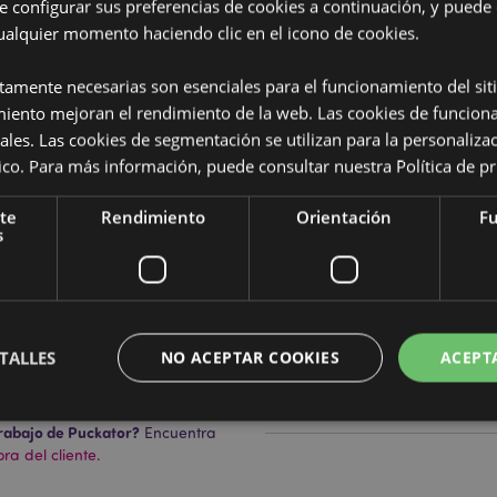
e configurar sus preferencias de cookies a continuación, y puede
ualquier momento haciendo clic en el icono de cookies.
ctamente necesarias son esenciales para el funcionamiento del sit
Características del Produ
miento mejoran el rendimiento de la web. Las cookies de funcion
Más
Dimensiones
ales. Las cookies de segmentación se utilizan para la personaliza
Altura 1
Información
ítico. Para más información, puede consultar nuestra
Política de p
Código de barras
, Papel de Aluminio y Espuma
5055071
te
Rendimiento
Orientación
Fu
Cantidad de cartón
100
s
a con cremallera y 2 asas.
nte más tiempo y ayuda a
Peso (kg)
0.06400
REBAJADO
Sí
botellas de plástico recicladas.
TALLES
NO ACEPTAR COOKIES
ACEPT
NUEVO
No
PROMO
No
rabajo de Puckator?
Encuentra
a del cliente.
Estrictamente necesarias
Rendimiento
Orientación
Funcionalidad