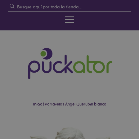
›
Inicio
Portavelas Ángel Querubín blanco
Saltar
Saltar
al
al
final
comienzo
de
de