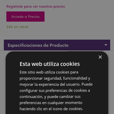
Regístrate para ver nuestros precios
Accede a Precios
240 en stock
Especificaciones de Producto
×
Descripción de Producto
Esta web utiliza cookies
Este sitio web utiliza cookies para
Portavelas Ángel Querubín blanco
proporcionar seguridad, funcionalidad y
Material:
Resina
mejorar la experiencia del usuario. Puede
Tipo de Vela:
Vela de Té
configurar sus preferencias de cookies a
Vela Incluída:
continuación, y puede cambiar sus
No
preferencias en cualquier momento
Información complementaria:
haciendo clic en el icono de cookies.