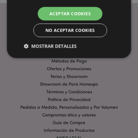
ACEPTAR COOKIES
ENLACES ÚTILES
NO ACEPTAR COOKIES
Preguntas Frecuentes
Entregas y Envíos
MOSTRAR DETALLES
Visita Virtual al Showroom
Métodos de Pago
Ofertas y Promociones
Estrictamente necesarias
Rendimiento
Ferias y Showroom
Orientación
Funcionalidad
Showroom de Paris Homexpo
Las cookies estrictamente necesarias permiten la
Términos y Condiciones
funcionalidad básica del sitio web, como el inicio de
Política de Privacidad
sesión del usuario y la gestión de la cuenta. El sitio
web no puede funcionar correctamente sin las
Pedidos a Medida, Personalizados y Por Volumen
cookies estrictamente necesarias.
Compromiso ético y valores
Provider
/
Nombre
Venc
Guía de Compra
Dominio
Información de Productos
_GRECAPTCHA
6 
Google LLC
AVISO LEGAL