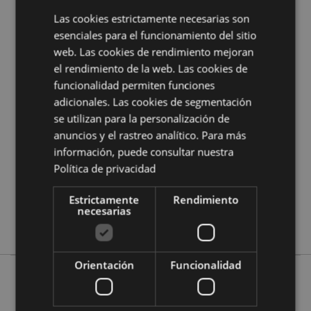
¿Quieres saber más acerca de los métodos de trabajo
de Puckator?
Encuentra todo lo que necesitas saber
Las cookies estrictamente necesarias son
en la
guía de compra del cliente.
esenciales para el funcionamiento del sitio
web. Las cookies de rendimiento mejoran
el rendimiento de la web. Las cookies de
Características del Producto
funcionalidad permiten funciones
Más
Altura 14cm ancho 21cm Profundidad 14cm
adicionales. Las cookies de segmentación
Información
diámetro 3.7cm
se utilizan para la personalización de
5055071665196
anuncios y el rastreo analítico. Para más
12
información, puede consultar nuestra
1.118000
Política de privacidad
No
Estrictamente
Rendimiento
No
necesarias
No
Orientación
Funcionalidad