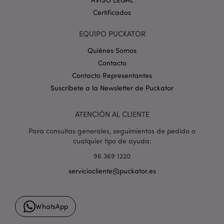
.google.com
Certificados
EQUIPO PUCKATOR
Quiénes Somos
Contacto
Contacto Representantes
mage-cache-storage
1
Adobe Inc.
www.puckator.es
Suscríbete a la Newsletter de Puckator
Política de privacidad de
Google.
ATENCIÓN AL CLIENTE
Para consultas generales, seguimientos de pedido o
cualquier tipo de ayuda:
mage-cache-storage-section-
1
Adobe Inc.
96 369 1220
invalidation
www.puckator.es
serviciocliente@puckator.es
WhatsApp