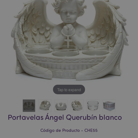
la
la
galería
galería
de
de
imágenes
imágenes
Tap to expand
Portavelas Ángel Querubín blanco
Código de Producto - CHE55