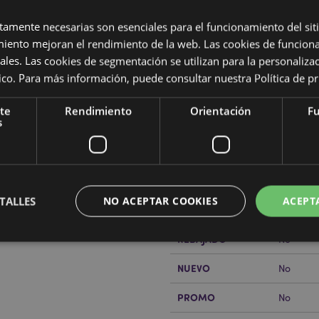
ctamente necesarias son esenciales para el funcionamiento del sit
miento mejoran el rendimiento de la web. Las cookies de funcion
ales. Las cookies de segmentación se utilizan para la personaliza
ítico. Para más información, puede consultar nuestra
Política de p
Características del Produ
te
Rendimiento
Orientación
Fu
Más
s
Dimensiones
Altura 
Información
Código de barras
o/5% Cobre)
5055071
Cantidad de cartón
72
TALLES
NO ACEPTAR COOKIES
ACEPT
rabajo de Puckator?
Encuentra
Peso (kg)
0.132000
a del cliente.
REBAJADO
No
NUEVO
No
Estrictamente necesarias
Rendimiento
Orientación
Funcionalidad
PROMO
No
ente necesarias permiten la funcionalidad básica del sitio web, como el inicio de sesión
 El sitio web no puede funcionar correctamente sin las cookies estrictamente necesarias