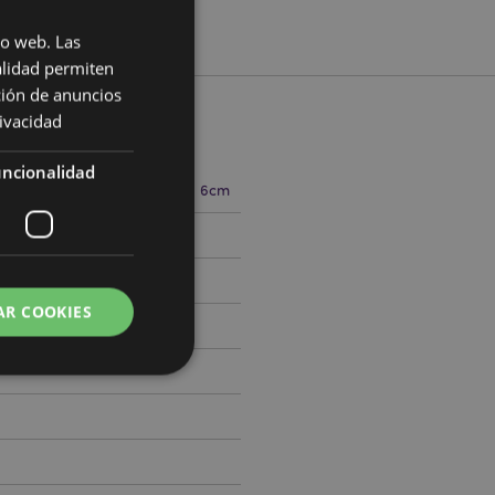
io web. Las
alidad permiten
ción de anuncios
rivacidad
cto
ncionalidad
5cm Ancho 16cm Profundidad 6cm
514401
AR COOKIES
 del usuario y la
.