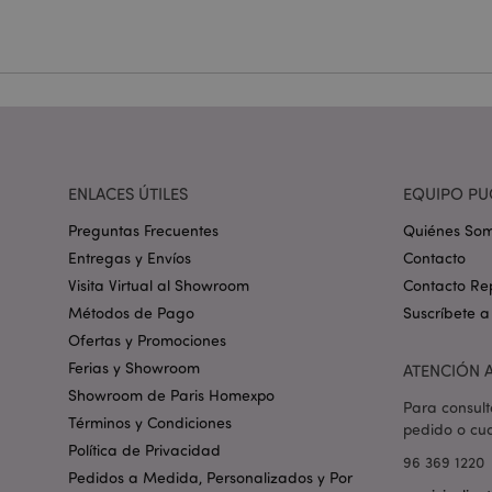
Nombre
_GRECAPTCHA
mage-cache-storag
ENLACES ÚTILES
EQUIPO PU
mage-cache-storage
invalidation
Preguntas Frecuentes
Quiénes So
Entregas y Envíos
Contacto
Visita Virtual al Showroom
Contacto Re
form_key
Métodos de Pago
Suscríbete a
Ofertas y Promociones
PHPSESSID
Ferias y Showroom
ATENCIÓN A
Showroom de Paris Homexpo
Para consult
Términos y Condiciones
pedido o cua
Política de Privacidad
96 369 1220
Pedidos a Medida, Personalizados y Por