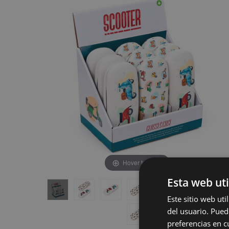
de
de
la
la
galería
galería
de
de
imágenes
imágenes
Hover to zoom
Esta web uti
Este sitio web ut
del usuario. Pued
preferencias en c