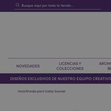
LICENCIAS Y
AROMA
NOVEDADES
COLECCIONES
B
DISEÑOS EXCLUSIVOS DE NUESTRO EQUIPO CREATIV
›
Inicio
Funda para Gafas Scooter
Saltar
Saltar
al
al
final
comienzo