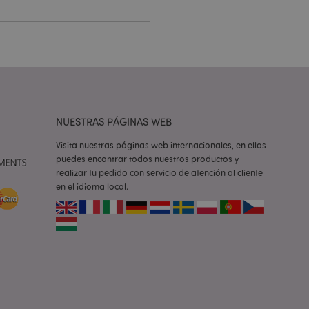
e una cookie
ando se ejecuta
 análisis de riesgo.
ilitar el
 contenido en el
inas se carguen más
NUESTRAS PÁGINAS WEB
ilitar el
 contenido en el
Visita nuestras páginas web internacionales, en ellas
inas se carguen más
puedes encontrar todos nuestros productos y
realizar tu pedido con servicio de atención al cliente
ilitar el
en el idioma local.
 contenido en el
inas se carguen más
iones basadas en el
ntificador de
iliza para mantener
suario.
generado al azar,
e ser específico del
o es mantener un
para un usuario