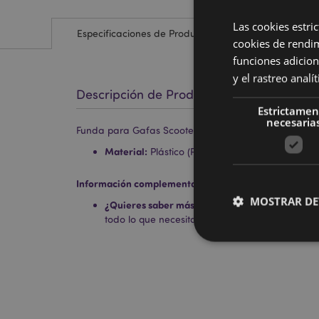
Las cookies estri
Especificaciones de Producto
cookies de rendi
funciones adicion
y el rastreo anal
Descripción de Producto
Estrictamen
necesaria
Funda para Gafas Scooter
Material:
Plástico (PU/PVC) y Metal (95% Acer
Información complementaria:
MOSTRAR DE
¿Quieres saber más acerca de los métodos de t
todo lo que necesitas saber en la
guía de compr
Las cookies estrictam
gestión de la cuenta.