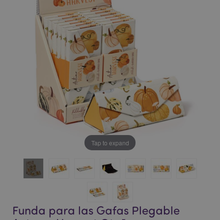
la
la
galería
galería
de
de
imágenes
imágenes
Tap to expand
Funda para las Gafas Plegable