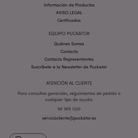
_GRECAPTCHA
6 
Google LLC
Información de Productos
.google.com
AVISO LEGAL
Certificados
EQUIPO PUCKATOR
Quiénes Somos
Contacto
mage-cache-storage
1
Adobe Inc.
www.puckator.es
Contacto Representantes
Política de privacidad de
Suscríbete a la Newsletter de Puckator
Google.
ATENCIÓN AL CLIENTE
Para consultas generales, seguimientos de pedido o
cualquier tipo de ayuda:
mage-cache-storage-section-
1
Adobe Inc.
invalidation
www.puckator.es
96 369 1220
serviciocliente@puckator.es