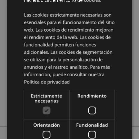
¿Quieres saber más acerca de los métodos de trabajo
de Puckator?
Encuentra todo lo que necesitas saber
Las cookies estrictamente necesarias son
en la
guía de compra del cliente.
esenciales para el funcionamiento del sitio
web. Las cookies de rendimiento mejoran
el rendimiento de la web. Las cookies de
Características del Producto
funcionalidad permiten funciones
Más
Altura 6cm Largura 16cm Profundidade 7cm
adicionales. Las cookies de segmentación
Información
Plano 6.5x16x1cm
se utilizan para la personalización de
5055071798825
anuncios y el rastreo analítico. Para más
72
información, puede consultar nuestra
0.118000
Política de privacidad
No
Estrictamente
Rendimiento
No
necesarias
No
Autumn Harvest
Orientación
Funcionalidad