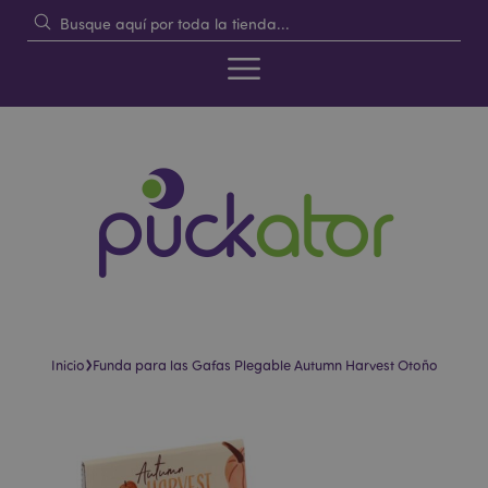
›
Inicio
Funda para las Gafas Plegable Autumn Harvest Otoño
Saltar
Saltar
al
al
final
comienzo
de
de