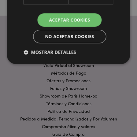
ACEPTAR COOKIES
NO ACEPTAR COOKIES
ENLACES ÚTILES
Preguntas Frecuentes
MOSTRAR DETALLES
Entregas y Envíos
Visita Virtual al Showroom
Métodos de Pago
Estrictamente necesarias
Rendimiento
Ofertas y Promociones
Orientación
Funcionalidad
Ferias y Showroom
Showroom de Paris Homexpo
Las cookies estrictamente necesarias permiten la
funcionalidad básica del sitio web, como el inicio de
Términos y Condiciones
sesión del usuario y la gestión de la cuenta. El sitio
web no puede funcionar correctamente sin las
Política de Privacidad
cookies estrictamente necesarias.
Pedidos a Medida, Personalizados y Por Volumen
Provider
/
Compromiso ético y valores
Nombre
Venc
Dominio
Guía de Compra