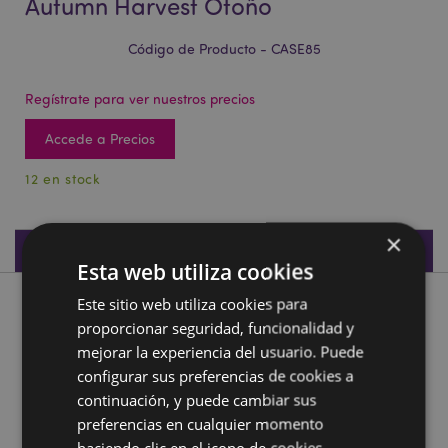
Autumn Harvest Otoño
Código de Producto - CASE85
Regístrate para ver nuestros precios
Accede a Precios
12 en stock
×
Especificaciones de Producto
Esta web utiliza cookies
Este sitio web utiliza cookies para
Descripción de Producto
proporcionar seguridad, funcionalidad y
mejorar la experiencia del usuario. Puede
Funda para las Gafas Plegable Autumn Harvest Otoño
configurar sus preferencias de cookies a
Material:
Papel, Poliuretano y Metal (Acero)
continuación, y puede cambiar sus
preferencias en cualquier momento
Información complementaria:
haciendo clic en el icono de cookies.