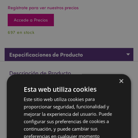
Regístrate para ver nuestros precios
Accede a Precios
697 en stock
Especificaciones de Producto
Descripción de Producto
×
Esta web utiliza cookies
Vela de Cera en Lata Goloka Vainilla
Material:
Cera (50% cera de parafina, 45% mezcla de
Este sitio web utiliza cookies para
soja y cera de palma) y fragancia
proporcionar seguridad, funcionalidad y
Información sobre el aceite de palma:
mejorar la experiencia del usuario. Puede
Procedente de
fuentes éticas sostenibles.
configurar sus preferencias de cookies a
continuación, y puede cambiar sus
Marca:
Goloka
preferencias en cualquier momento
Tiempo de quemado aproximado:
6 Horas