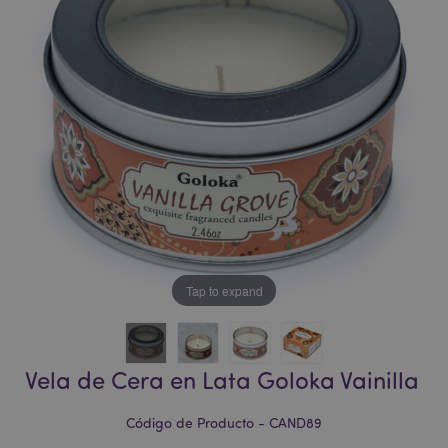
la
la
galería
galería
de
de
imágenes
imágenes
Tap to expand
Vela de Cera en Lata Goloka Vainilla
Código de Producto - CAND89