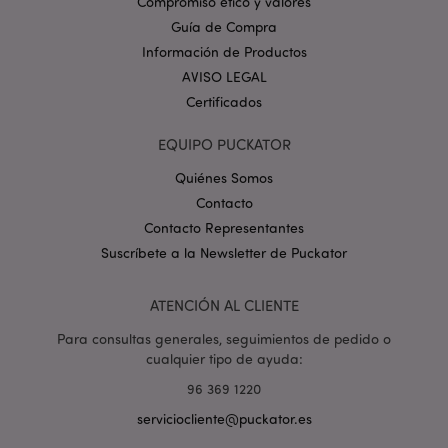
Compromiso ético y valores
_GRECAPTCHA
6 
Google LLC
Guía de Compra
.google.com
Información de Productos
AVISO LEGAL
Certificados
EQUIPO PUCKATOR
Quiénes Somos
mage-cache-storage
1
Adobe Inc.
Contacto
www.puckator.es
Contacto Representantes
Política de privacidad de
Google.
Suscríbete a la Newsletter de Puckator
ATENCIÓN AL CLIENTE
Para consultas generales, seguimientos de pedido o
mage-cache-storage-section-
1
Adobe Inc.
cualquier tipo de ayuda:
invalidation
www.puckator.es
96 369 1220
serviciocliente@puckator.es