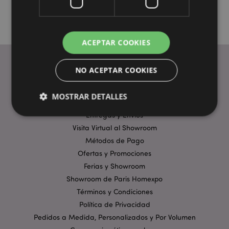
ACEPTAR COOKIES
NO ACEPTAR COOKIES
ENLACES ÚTILES
MOSTRAR DETALLES
Preguntas Frecuentes
Entregas y Envíos
Visita Virtual al Showroom
Estrictamente necesarias
Rendimiento
Métodos de Pago
Orientación
Funcionalidad
Ofertas y Promociones
Ferias y Showroom
Las cookies estrictamente necesarias permiten la
funcionalidad básica del sitio web, como el inicio de
Showroom de Paris Homexpo
sesión del usuario y la gestión de la cuenta. El sitio
Términos y Condiciones
web no puede funcionar correctamente sin las
cookies estrictamente necesarias.
Política de Privacidad
Pedidos a Medida, Personalizados y Por Volumen
Provider
/
Nombre
Venc
Dominio