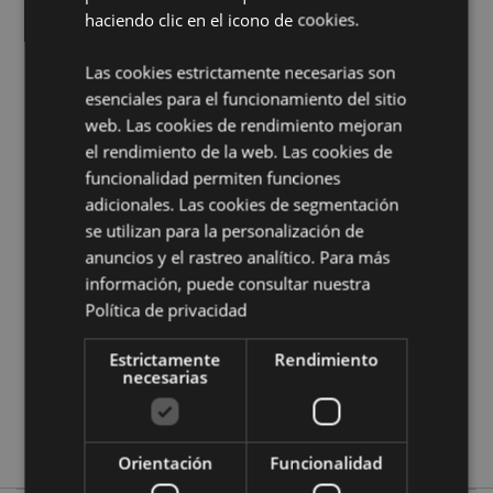
haciendo clic en el icono de cookies.
Información complementaria:
Las cookies estrictamente necesarias son
¿Quieres saber más acerca de los métodos de trabajo
esenciales para el funcionamiento del sitio
de Puckator?
Encuentra todo lo que necesitas saber
web. Las cookies de rendimiento mejoran
en la
guía de compra del cliente.
el rendimiento de la web. Las cookies de
funcionalidad permiten funciones
Características del Producto
adicionales. Las cookies de segmentación
Más
se utilizan para la personalización de
Altura 4cm Ancho 8cm Profundidad 8cm
Información
anuncios y el rastreo analítico. Para más
8906051437005
información, puede consultar nuestra
24
Política de privacidad
0.157000
No
Estrictamente
Rendimiento
necesarias
No
No
Goloka
Orientación
Funcionalidad