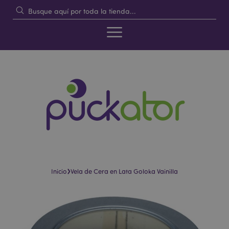
›
Inicio
Vela de Cera en Lata Goloka Vainilla
Saltar
Saltar
al
al
final
comienzo
de
de