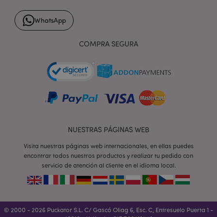
WhatsApp
form_key
1 d
Adobe Inc.
h
.www.puckator.es
COMPRA SEGURA
PHPSESSID
1 d
PHP.net
h
.www.puckator.es
NUESTRAS PÁGINAS WEB
Visita nuestras páginas web internacionales, en ellas puedes
encontrar todos nuestros productos y realizar tu pedido con
servicio de atención al cliente en el idioma local.
© 2000 - 2026 Puckator S.L. C/ Gascó Oliag 6, Esc. C, Entresuelo Puerta 1 -