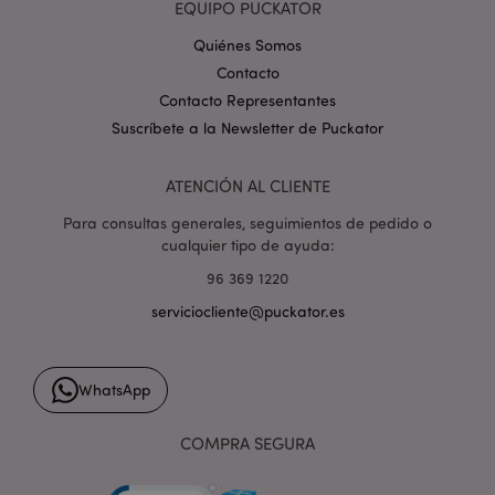
EQUIPO PUCKATOR
Quiénes Somos
mage-cache-storage-section-
1
Adobe Inc.
Contacto
invalidation
www.puckator.es
Contacto Representantes
Suscríbete a la Newsletter de Puckator
ATENCIÓN AL CLIENTE
Para consultas generales, seguimientos de pedido o
form_key
1 d
Adobe Inc.
cualquier tipo de ayuda:
h
.www.puckator.es
96 369 1220
serviciocliente@puckator.es
WhatsApp
PHPSESSID
1 d
PHP.net
h
.www.puckator.es
COMPRA SEGURA