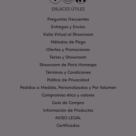
Orientación
Funcionalidad
ENLACES ÚTILES
Las cookies estrictamente necesarias permiten la
funcionalidad básica del sitio web, como el inicio de
Preguntas Frecuentes
sesión del usuario y la gestión de la cuenta. El sitio
Entregas y Envíos
web no puede funcionar correctamente sin las
cookies estrictamente necesarias.
Visita Virtual al Showroom
Provider
/
Métodos de Pago
Nombre
Venc
Dominio
Ofertas y Promociones
_GRECAPTCHA
6 
Google LLC
Ferias y Showroom
.google.com
Showroom de Paris Homexpo
Términos y Condiciones
Política de Privacidad
Pedidos a Medida, Personalizados y Por Volumen
Compromiso ético y valores
Guía de Compra
mage-cache-storage
1
Adobe Inc.
Información de Productos
www.puckator.es
Política de privacidad de
AVISO LEGAL
Google.
Certificados