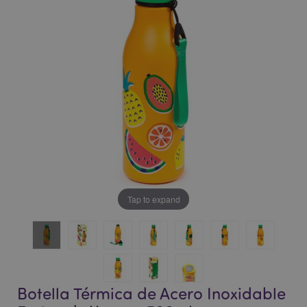
la
la
galería
galería
de
de
imágenes
imágenes
Tap to expand
Botella Térmica de Acero Inoxidable