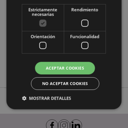
Estrictamente
Rendimiento
necesarias
Características del Producto
Más
Altura 24cm Diámetro 7cm
Información
5055071510328
Orientación
Funcionalidad
48
0.380000
No
No
ACEPTAR COOKIES
No
NO ACEPTAR COOKIES
MOSTRAR DETALLES
Estrictamente necesarias
Rendimiento