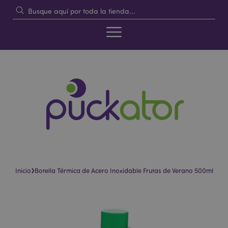
›
Inicio
Botella Térmica de Acero Inoxidable Frutas de Verano 500ml
Saltar
Saltar
al
al
final
comienzo
de
de