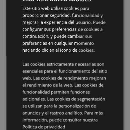
Apto para Lavavajillas:
No
Este sitio web utiliza cookies para
Reutilizable:
Sí
proporcionar seguridad, funcionalidad y
Libre de BPA:
Sí
mejorar la experiencia del usuario. Puede
Volumen:
500ml
configurar sus preferencias de cookies a
continuación, y puede cambiar sus
preferencias en cualquier momento
Base antideslizante de silicona:
Sí
haciendo clic en el icono de cookies.
Información sobre el Producto:
Apto para bebidas
frías y calientes. Mantiene los líquidos fríos hasta 24
Las cookies estrictamente necesarias son
horas o calientes hasta 12 horas.
esenciales para el funcionamiento del sitio
web. Las cookies de rendimiento mejoran
Información complementaria:
el rendimiento de la web. Las cookies de
¿Quieres saber más acerca de los métodos de trabajo
funcionalidad permiten funciones
de Puckator?
Encuentra todo lo que necesitas saber
en la
guía de compra del cliente.
adicionales. Las cookies de segmentación
se utilizan para la personalización de
anuncios y el rastreo analítico. Para más
información, puede consultar nuestra
Política de privacidad