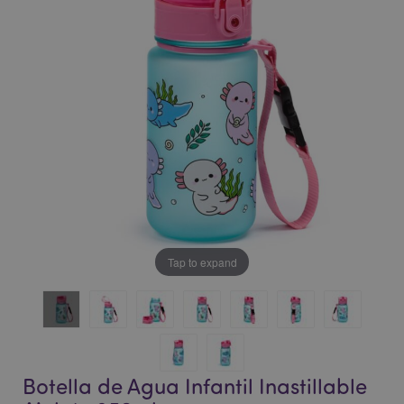
la
la
galería
galería
de
de
imágenes
imágenes
Tap to expand
Botella de Agua Infantil Inastillable