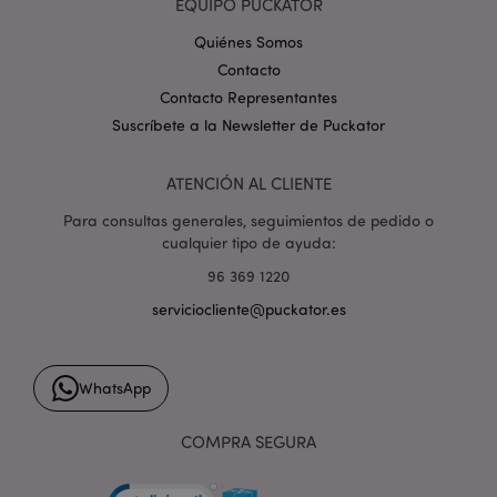
EQUIPO PUCKATOR
Quiénes Somos
mage-cache-storage-section-
1
Adobe Inc.
Contacto
invalidation
www.puckator.es
Contacto Representantes
Suscríbete a la Newsletter de Puckator
ATENCIÓN AL CLIENTE
Para consultas generales, seguimientos de pedido o
form_key
1 d
Adobe Inc.
cualquier tipo de ayuda:
h
.www.puckator.es
96 369 1220
serviciocliente@puckator.es
WhatsApp
PHPSESSID
1 d
PHP.net
h
.www.puckator.es
COMPRA SEGURA