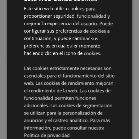
Apto para Alimentos:
Sí
Este sitio web utiliza cookies para
Apto para Lavavajillas:
No
proporcionar seguridad, funcionalidad y
Apto para bebidas con gas:
mejorar la experiencia del usuario. Puede
No
configurar sus preferencias de cookies a
Reutilizable:
Sí
continuación, y puede cambiar sus
Volumennnn:
350ml
preferencias en cualquier momento
Libre de BPA:
Sí
haciendo clic en el icono de cookies.
Apto para líquidos calientes:
No
Las cookies estrictamente necesarias son
Información complementaria:
esenciales para el funcionamiento del sitio
web. Las cookies de rendimiento mejoran
¿Quieres saber más acerca de los métodos de trabajo
de Puckator?
Encuentra todo lo que necesitas saber
el rendimiento de la web. Las cookies de
en la
guía de compra del cliente.
funcionalidad permiten funciones
adicionales. Las cookies de segmentación
se utilizan para la personalización de
anuncios y el rastreo analítico. Para más
información, puede consultar nuestra
Política de privacidad