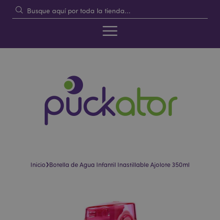
›
Inicio
Botella de Agua Infantil Inastillable Ajolote 350ml
Saltar
Saltar
al
al
final
comienzo
de
de