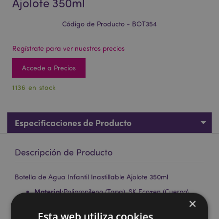
Ajolote 350ml
Código de Producto - BOT354
Regístrate para ver nuestros precios
Accede a Precios
1136 en stock
Especificaciones de Producto
Descripción de Producto
Botella de Agua Infantil Inastillable Ajolote 350ml
Material:
Polipropileno (Tapa), SK Ecozen (Cuerpo),
×
Silicona (Sello) y una Correa de Poliéster con Clip
Rápido
Esta web utiliza cookies