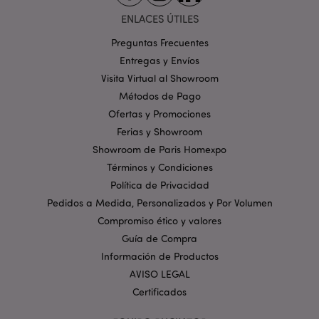
Orientación
Funcionalidad
ENLACES ÚTILES
Las cookies estrictamente necesarias permiten la
funcionalidad básica del sitio web, como el inicio de
Preguntas Frecuentes
sesión del usuario y la gestión de la cuenta. El sitio
Entregas y Envíos
web no puede funcionar correctamente sin las
cookies estrictamente necesarias.
Visita Virtual al Showroom
Provider
/
Métodos de Pago
Nombre
Venc
Dominio
Ofertas y Promociones
_GRECAPTCHA
6 
Google LLC
Ferias y Showroom
.google.com
Showroom de Paris Homexpo
Términos y Condiciones
Política de Privacidad
Pedidos a Medida, Personalizados y Por Volumen
Compromiso ético y valores
Guía de Compra
mage-cache-storage
1
Adobe Inc.
Información de Productos
www.puckator.es
AVISO LEGAL
Política de privacidad de
Google.
Certificados