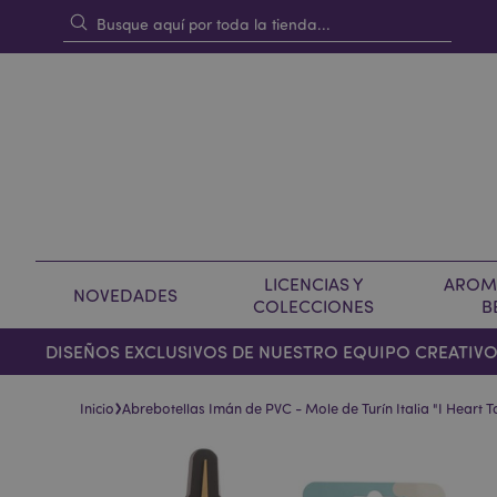
LICENCIAS Y
AROMA
NOVEDADES
COLECCIONES
B
DISEÑOS EXCLUSIVOS DE NUESTRO EQUIPO CREATIV
›
Inicio
Abrebotellas Imán de PVC - Mole de Turín Italia "I Heart T
Saltar
Saltar
al
al
final
comienzo