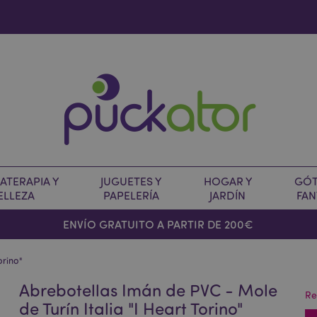
TERAPIA Y
JUGUETES Y
HOGAR Y
GÓT
ELLEZA
PAPELERÍA
JARDÍN
FAN
O
ENVÍO GRATUITO A PARTIR DE 200€
orino"
Abrebotellas Imán de PVC - Mole
Re
de Turín Italia "I Heart Torino"