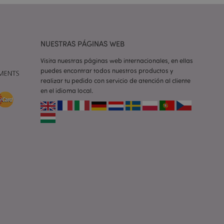
e una cookie
ando se ejecuta
 análisis de riesgo.
ilitar el
NUESTRAS PÁGINAS WEB
 contenido en el
inas se carguen más
Visita nuestras páginas web internacionales, en ellas
puedes encontrar todos nuestros productos y
ilitar el
 contenido en el
realizar tu pedido con servicio de atención al cliente
inas se carguen más
en el idioma local.
ilitar el
 contenido en el
inas se carguen más
iones basadas en el
ntificador de
iliza para mantener
suario.
generado al azar,
e ser específico del
o es mantener un
para un usuario
la cookie X-
 que se ha cambiado