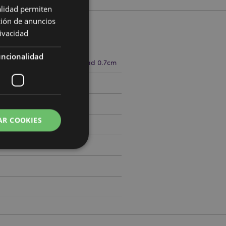
alidad permiten
ción de anuncios
rivacidad
cto
ncionalidad
0cm Ancho 4.5cm Profundidad 0.7cm
733505
AR COOKIES
0
 del usuario y la
.