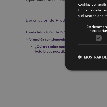
cookies de rendi
funciones adicion
y el rastreo anal
Descripción de Producto
Estrictamen
necesaria
Abrebotellas Imán de PVC - Mole de Turín Italia "I He
Información complementaria:
¿Quieres saber más acerca de los métodos de t
todo lo que necesitas saber en la
guía de compr
MOSTRAR DE
Las cookies estrictam
gestión de la cuenta.
Nombre