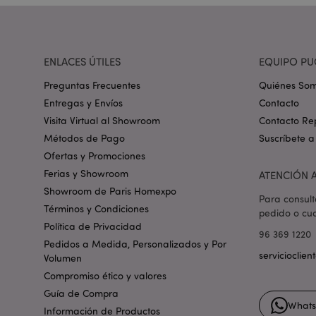
_GRECAPTCHA
mage-cache-storag
ENLACES ÚTILES
EQUIPO PU
Preguntas Frecuentes
Quiénes So
mage-cache-storage
Entregas y Envíos
Contacto
invalidation
Visita Virtual al Showroom
Contacto Re
Métodos de Pago
Suscríbete a
form_key
Ofertas y Promociones
Ferias y Showroom
ATENCIÓN A
Showroom de Paris Homexpo
Para consult
PHPSESSID
Términos y Condiciones
pedido o cua
Política de Privacidad
96 369 1220
Pedidos a Medida, Personalizados y Por
servicioclie
Volumen
Compromiso ético y valores
Guía de Compra
X-Magento-Vary
What
Información de Productos