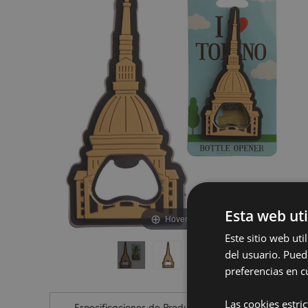
de
de
la
la
galería
galería
de
de
imágenes
imágenes
Esta web uti
Hover to zoom
Este sitio web ut
del usuario. Pued
preferencias en c
Las cookies estri
Especificaciones de Producto