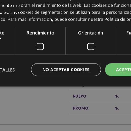
miento mejoran el rendimiento de la web. Las cookies de funcion
ales. Las cookies de segmentación se utilizan para la personaliza
ítico. Para más información, puede consultar nuestra
Política de p
Características del Produ
te
Rendimiento
Orientación
Fu
Más
Dimensiones
Altura 1
s
Información
art Torino"
Código de barras
5055071
rabajo de Puckator?
Encuentra
Cantidad de cartón
288
a del cliente.
TALLES
NO ACEPTAR COOKIES
ACEPT
Peso (kg)
0.03800
REBAJADO
Sí
NUEVO
No
Estrictamente necesarias
Rendimiento
Orientación
Funcionalidad
PROMO
No
ente necesarias permiten la funcionalidad básica del sitio web, como el inicio de sesión
 El sitio web no puede funcionar correctamente sin las cookies estrictamente necesarias
Provider
/
Vencimiento
Descripción
Dominio