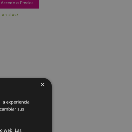
Accede a Precios
1 en stock
×
 la experiencia
 cambiar sus
io web. Las