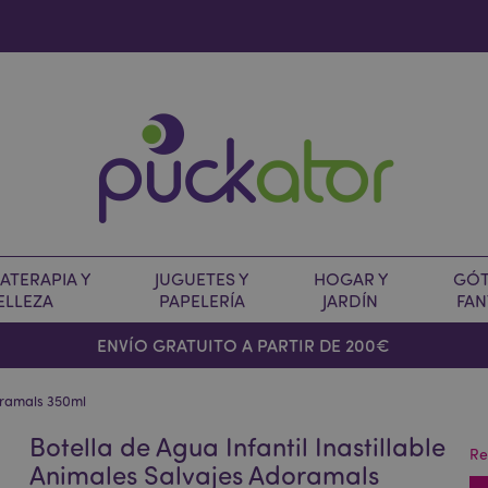
TERAPIA Y
JUGUETES Y
HOGAR Y
GÓT
ELLEZA
PAPELERÍA
JARDÍN
FAN
O
ENVÍO GRATUITO A PARTIR DE 200€
doramals 350ml
Botella de Agua Infantil Inastillable
Re
Animales Salvajes Adoramals