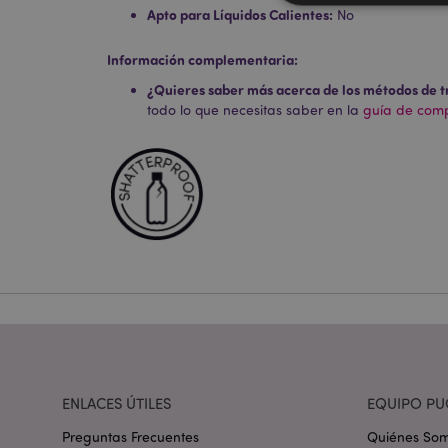
Apto para Líquidos Calientes:
No
Información complementaria:
Las cookies estrictam
¿Quieres saber más acerca de los métodos de t
gestión de la cuenta.
todo lo que necesitas saber en la
guía de compr
Nombre
_GRECAPTCHA
mage-cache-storag
mage-cache-storage
invalidation
form_key
ENLACES ÚTILES
EQUIPO PU
Preguntas Frecuentes
Quiénes So
PHPSESSID