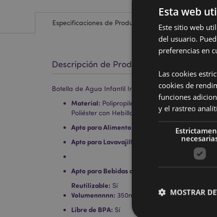
Esta web uti
Especificaciones de Producto
Este sitio web ut
del usuario. Pued
preferencias en c
Descripción de Producto
Las cookies estri
cookies de rendi
Botella de Agua Infantil Inastillable Animales Salva
funciones adicion
Material:
Polipropileno (Tapa), SK Ecozen (Cuerp
y el rastreo anal
Poliéster con Hebilla Cierre en Cick
Apto para Alimentos:
Sí
Estrictamen
necesaria
Apto para Lavavajillas:
No
Apto para Bebidas con Gas:
No
Reutilizable:
Sí
MOSTRAR DE
Volumennnnn:
350ml
Libre de BPA:
Sí