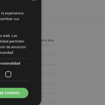
 la experiencia
 cambiar sus
cto
io web. Las
8cm Largo 6.5cm Profundidad 6.5cm
alidad permiten
ción de anuncios
786754
rivacidad
ncionalidad
AR COOKIES