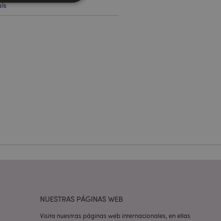
ls
 del usuario y la
.
e una cookie
ando se ejecuta
 análisis de riesgo.
ilitar el
 contenido en el
inas se carguen más
ilitar el
 contenido en el
inas se carguen más
ilitar el
 contenido en el
inas se carguen más
NUESTRAS PÁGINAS WEB
Visita nuestras páginas web internacionales, en ellas
iones basadas en el