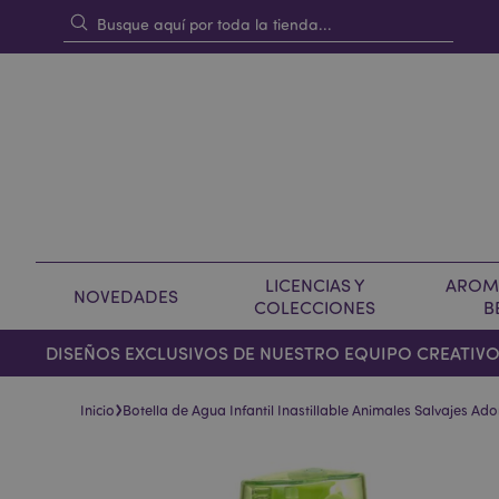
LICENCIAS Y
AROMA
NOVEDADES
COLECCIONES
B
DISEÑOS EXCLUSIVOS DE NUESTRO EQUIPO CREATIV
›
Inicio
Botella de Agua Infantil Inastillable Animales Salvajes A
Saltar
Saltar
al
al
final
comienzo