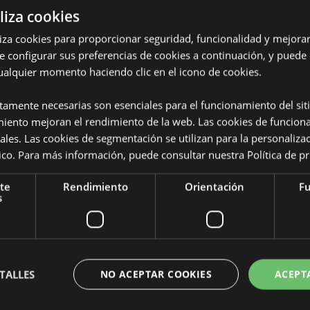
liza cookies
iliza cookies para proporcionar seguridad, funcionalidad y mejorar
e configurar sus preferencias de cookies a continuación, y puede
ualquier momento haciendo clic en el icono de cookies.
Características del Produ
ctamente necesarias son esenciales para el funcionamiento del sit
Más
Dimensiones
Altura 1
miento mejoran el rendimiento de la web. Las cookies de funcion
Información
jes Adoramals 350ml
ales. Las cookies de segmentación se utilizan para la personaliza
Código de barras
o), Silicona (Cierre) y Correa de
5055071
ítico. Para más información, puede consultar nuestra
Política de p
Cantidad de cartón
48
te
Rendimiento
Orientación
Fu
s
Peso (kg)
0.126000
REBAJADO
No
NUEVO
No
TALLES
NO ACEPTAR COOKIES
ACEPT
PROMO
No