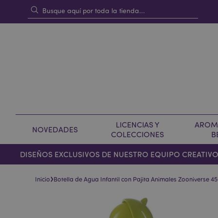
LICENCIAS Y
AROMA
NOVEDADES
COLECCIONES
B
DISEÑOS EXCLUSIVOS DE NUESTRO EQUIPO CREATIV
›
Inicio
Botella de Agua Infantil con Pajita Animales Zooniverse 4
Saltar
Saltar
al
al
final
comienzo