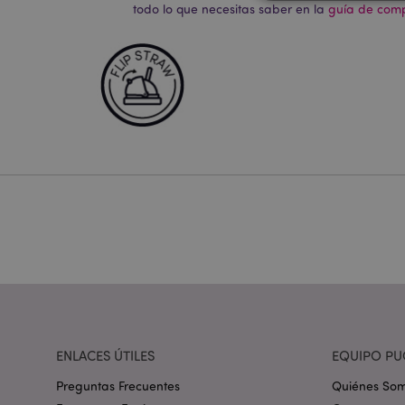
todo lo que necesitas saber en la
guía de compr
Las cookies estrictam
gestión de la cuenta.
Nombre
_GRECAPTCHA
mage-cache-storag
mage-cache-storage
invalidation
form_key
ENLACES ÚTILES
EQUIPO PU
Preguntas Frecuentes
Quiénes So
PHPSESSID