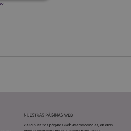
so
 del usuario y la
.
e una cookie
ando se ejecuta
 análisis de riesgo.
ilitar el
 contenido en el
inas se carguen más
ilitar el
 contenido en el
inas se carguen más
ilitar el
 contenido en el
NUESTRAS PÁGINAS WEB
inas se carguen más
Visita nuestras páginas web internacionales, en ellas
iones basadas en el
puedes encontrar todos nuestros productos y