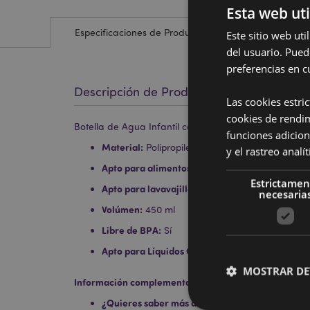
Esta web uti
Especificaciones de Producto
Este sitio web ut
del usuario. Pued
preferencias en c
Descripción de Producto
Las cookies estri
cookies de rendi
Botella de Agua Infantil con Pajita Animales Zoonive
funciones adicion
Material:
Polipropileno, Polietileno, Silicona y Po
y el rastreo anal
Apto para alimentos:
Sí
Estrictamen
Apto para lavavajillas:
No
necesaria
Volúmen:
450 ml
Libre de BPA:
Sí
Apto para Líquidos Calientes:
No
MOSTRAR DE
Información complementaria:
¿Quieres saber más acerca de los métodos de t