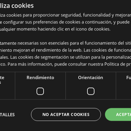
liza cookies
iliza cookies para proporcionar seguridad, funcionalidad y mejorar
e configurar sus preferencias de cookies a continuación, y puede
ualquier momento haciendo clic en el icono de cookies.
Características del Produ
ctamente necesarias son esenciales para el funcionamiento del sit
Más
miento mejoran el rendimiento de la web. Las cookies de funcion
Dimensiones
Alto 19c
Información
rse 450ml
ales. Las cookies de segmentación se utilizan para la personaliza
Código de barras
liéster
5055071
ítico. Para más información, puede consultar nuestra
Política de p
Cantidad de cartón
72
te
Rendimiento
Orientación
Fu
s
Peso (kg)
0.107000
REBAJADO
No
NUEVO
No
TALLES
NO ACEPTAR COOKIES
ACEPT
PROMO
No
rabajo de Puckator?
Encuentra