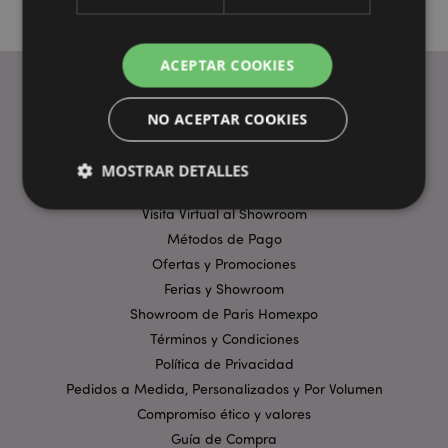
ACEPTAR COOKIES
NO ACEPTAR COOKIES
ENLACES ÚTILES
Preguntas Frecuentes
MOSTRAR DETALLES
Entregas y Envíos
Visita Virtual al Showroom
Métodos de Pago
Estrictamente necesarias
Rendimiento
Ofertas y Promociones
Orientación
Funcionalidad
Ferias y Showroom
Showroom de Paris Homexpo
Las cookies estrictamente necesarias permiten la
funcionalidad básica del sitio web, como el inicio de
Términos y Condiciones
sesión del usuario y la gestión de la cuenta. El sitio
web no puede funcionar correctamente sin las
Política de Privacidad
cookies estrictamente necesarias.
Pedidos a Medida, Personalizados y Por Volumen
Provider
/
Compromiso ético y valores
Nombre
Venc
Dominio
Guía de Compra