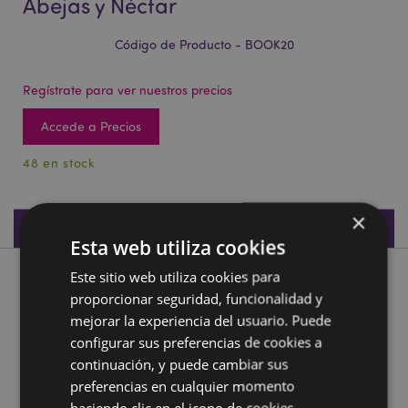
Abejas y Néctar
Código de Producto - BOOK20
Regístrate para ver nuestros precios
Accede a Precios
48 en stock
×
Especificaciones de Producto
Esta web utiliza cookies
Este sitio web utiliza cookies para
Descripción de Producto
proporcionar seguridad, funcionalidad y
mejorar la experiencia del usuario. Puede
Set de Marcapáginas Magnéticos Abejas y Néctar
configurar sus preferencias de cookies a
Material:
Imán Metálico, Papel
continuación, y puede cambiar sus
preferencias en cualquier momento
Información complementaria:
haciendo clic en el icono de cookies.