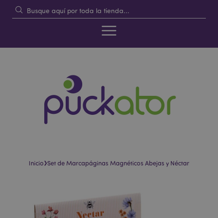
›
Inicio
Set de Marcapáginas Magnéticos Abejas y Néctar
Saltar
Saltar
al
al
final
comienzo
de
de