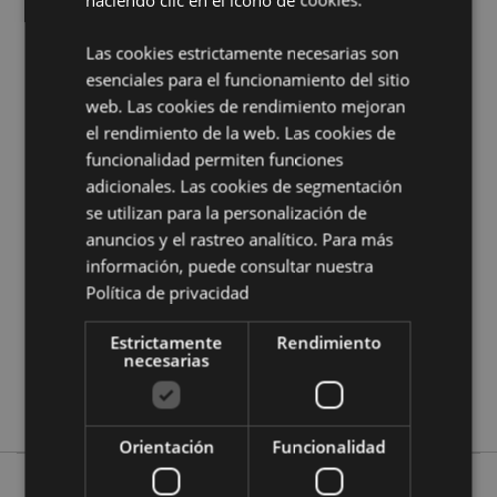
¿Quieres saber más acerca de los métodos de trabajo
de Puckator?
Encuentra todo lo que necesitas saber
Las cookies estrictamente necesarias son
en la
guía de compra del cliente.
esenciales para el funcionamiento del sitio
web. Las cookies de rendimiento mejoran
el rendimiento de la web. Las cookies de
Características del Producto
funcionalidad permiten funciones
Más
Altura 4cm Largura 2.5cm Profundidade
adicionales. Las cookies de segmentación
Información
0.1cm
se utilizan para la personalización de
5055071504495
anuncios y el rastreo analítico. Para más
288
información, puede consultar nuestra
0.023000
Política de privacidad
No
Estrictamente
Rendimiento
No
necesarias
No
Nectar Meadows
Orientación
Funcionalidad