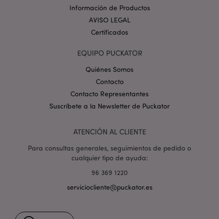
_GRECAPTCHA
6 
Google LLC
Información de Productos
.google.com
AVISO LEGAL
Certificados
EQUIPO PUCKATOR
Quiénes Somos
Contacto
mage-cache-storage
1
Adobe Inc.
www.puckator.es
Contacto Representantes
Política de privacidad de
Suscríbete a la Newsletter de Puckator
Google.
ATENCIÓN AL CLIENTE
Para consultas generales, seguimientos de pedido o
cualquier tipo de ayuda:
mage-cache-storage-section-
1
Adobe Inc.
invalidation
www.puckator.es
96 369 1220
serviciocliente@puckator.es