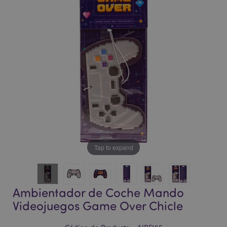
la
la
galería
galería
de
de
imágenes
imágenes
Tap to expand
Ambientador de Coche Mando
Videojuegos Game Over Chicle