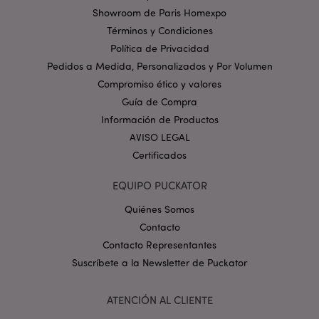
cookies estrictamente necesarias.
Showroom de Paris Homexpo
Provider
/
Términos y Condiciones
Nombre
Venc
Dominio
Política de Privacidad
_GRECAPTCHA
6 
Google LLC
Pedidos a Medida, Personalizados y Por Volumen
.google.com
Compromiso ético y valores
Guía de Compra
Información de Productos
AVISO LEGAL
Certificados
mage-cache-storage
1
Adobe Inc.
EQUIPO PUCKATOR
www.puckator.es
Política de privacidad de
Quiénes Somos
Google.
Contacto
Contacto Representantes
Suscríbete a la Newsletter de Puckator
mage-cache-storage-section-
1
Adobe Inc.
invalidation
ATENCIÓN AL CLIENTE
www.puckator.es