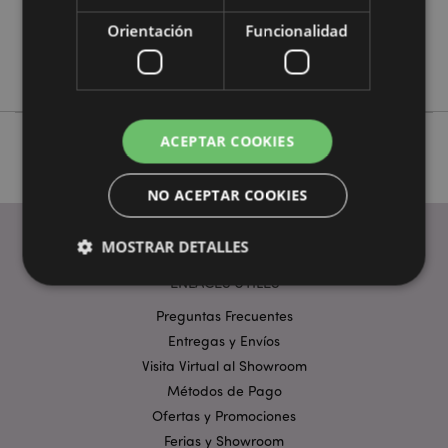
No
Orientación
Funcionalidad
No
Game Over
ACEPTAR COOKIES
NO ACEPTAR COOKIES
MOSTRAR DETALLES
ENLACES ÚTILES
Preguntas Frecuentes
Estrictamente necesarias
Rendimiento
Entregas y Envíos
Orientación
Funcionalidad
Visita Virtual al Showroom
Métodos de Pago
Las cookies estrictamente necesarias permiten la
funcionalidad básica del sitio web, como el inicio de
Ofertas y Promociones
sesión del usuario y la gestión de la cuenta. El sitio
web no puede funcionar correctamente sin las
Ferias y Showroom