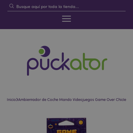
›
Inicio
Ambientador de Coche Mando Videojuegos Game Over Chicle
Saltar
Saltar
al
al
final
comienzo
de
de