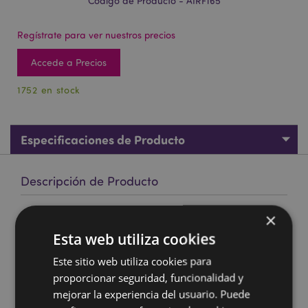
Código de Producto - AIRF165
Regístrate para ver nuestros precios
Accede a Precios
1752 en stock
Especificaciones de Producto
Descripción de Producto
×
Ambientador de Coche Mando Videojuegos Game Over
Chicle
Esta web utiliza cookies
Material:
Cartón, Polipropileno, Elástico, Papel
Este sitio web utiliza cookies para
Absorbente y Fragancia
proporcionar seguridad, funcionalidad y
Fragancia:
Chicle
mejorar la experiencia del usuario. Puede
Información de Seguridad:
Mantener lejos del alcance