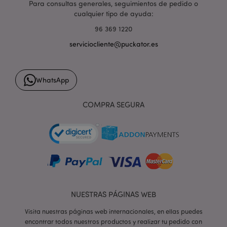
Para consultas generales, seguimientos de pedido o
cualquier tipo de ayuda:
96 369 1220
serviciocliente@puckator.es
form_key
1 d
Adobe Inc.
h
.www.puckator.es
WhatsApp
COMPRA SEGURA
PHPSESSID
1 d
PHP.net
h
.www.puckator.es
NUESTRAS PÁGINAS WEB
Visita nuestras páginas web internacionales, en ellas puedes
encontrar todos nuestros productos y realizar tu pedido con