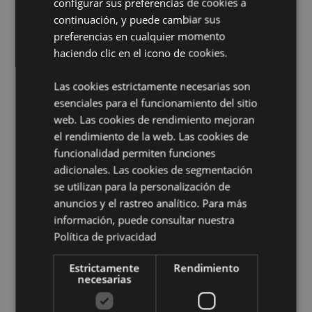
configurar sus preferencias de cookies a
de los niños. Toda la información de seguridad y
continuación, y puede cambiar sus
fragancia se muestra en el empaque del producto. No
preferencias en cualquier momento
repose ni se apoye en ninguna superficie, ya que los
haciendo clic en el icono de cookies.
aceites en el ambientador pueden causar manchas o
daños.
Las cookies estrictamente necesarias son
Información complementaria:
esenciales para el funcionamiento del sitio
¿Quieres saber más acerca de los métodos de trabajo
web. Las cookies de rendimiento mejoran
de Puckator?
Encuentra todo lo que necesitas saber
el rendimiento de la web. Las cookies de
en la
guía de compra del cliente.
funcionalidad permiten funciones
adicionales. Las cookies de segmentación
se utilizan para la personalización de
Características del Producto
anuncios y el rastreo analítico. Para más
Más
Altura 7cm Largura 10.5cm Profundidade
información, puede consultar nuestra
Información
0.1cm
Política de privacidad
5055071507885
240
Estrictamente
Rendimiento
necesarias
0.015000
No